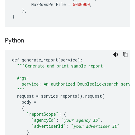
MaxRowsPerFile
=
5000000
,
};
}
Python
def
generate_report
(
service
):
"""Generate and print sample report.
  Args:
    service: An authorized Doubleclicksearch servi
  """
request
=
service
.
reports
()
.
request
(
body
=
{
"reportScope"
:
{
"agencyId"
:
"
your agency ID
"
,
"advertiserId"
:
"
your advertiser ID
"
},