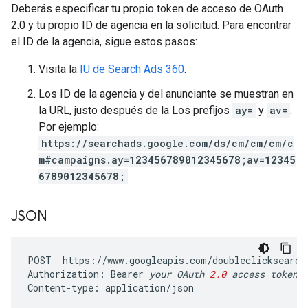
Deberás especificar tu propio token de acceso de OAuth
2.0 y tu propio ID de agencia en la solicitud. Para encontrar
el ID de la agencia, sigue estos pasos:
Visita la
IU de Search Ads 360
.
Los ID de la agencia y del anunciante se muestran en
la URL, justo después de la Los prefijos
ay=
y
av=
.
Por ejemplo:
https://searchads.google.com/ds/cm/cm/cm/c
m#campaigns.ay=
123456789012345678
;av=
12345
6789012345678
;
JSON
POST
https
:
//
www
.
googleapis
.
com
/
doubleclicksearch
Authorization
:
Bearer
your
OAuth
2.0
access
token
Content
-
type
:
application
/
json