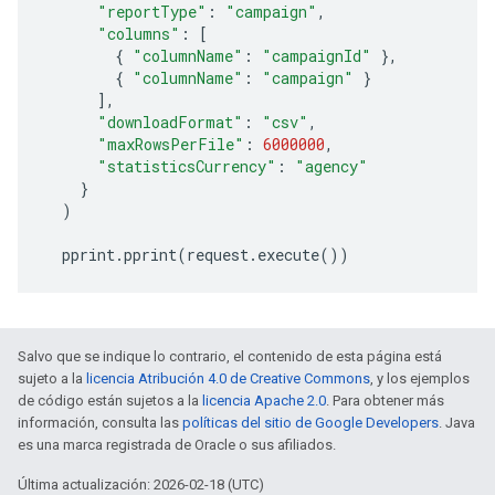
"reportType"
:
"campaign"
,
"columns"
:
[
{
"columnName"
:
"campaignId"
},
{
"columnName"
:
"campaign"
}
],
"downloadFormat"
:
"csv"
,
"maxRowsPerFile"
:
6000000
,
"statisticsCurrency"
:
"agency"
}
)
pprint
.
pprint
(
request
.
execute
())
Salvo que se indique lo contrario, el contenido de esta página está
sujeto a la
licencia Atribución 4.0 de Creative Commons
, y los ejemplos
de código están sujetos a la
licencia Apache 2.0
. Para obtener más
información, consulta las
políticas del sitio de Google Developers
. Java
es una marca registrada de Oracle o sus afiliados.
Última actualización: 2026-02-18 (UTC)