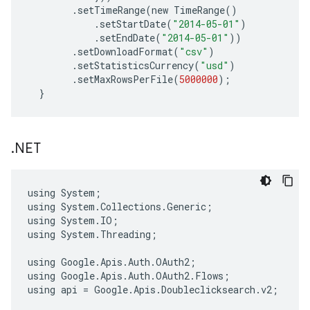
.
setTimeRange
(
new
TimeRange
()
.
setStartDate
(
"2014-05-01"
)
.
setEndDate
(
"2014-05-01"
))
.
setDownloadFormat
(
"csv"
)
.
setStatisticsCurrency
(
"usd"
)
.
setMaxRowsPerFile
(
5000000
);
}
.
NET
using
System
;
using
System
.
Collections
.
Generic
;
using
System
.
IO
;
using
System
.
Threading
;
using
Google
.
Apis
.
Auth
.
OAuth2
;
using
Google
.
Apis
.
Auth
.
OAuth2
.
Flows
;
using
api
=
Google
.
Apis
.
Doubleclicksearch
.
v2
;