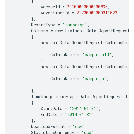
{
AgencyId
=
20100000000000895
,
AdvertiserId
=
21700000000011523
,
},
ReportType
=
"campaign"
,
Columns
=
new
List
<
api
.
Data
.
ReportRequest
.
{
new
api
.
Data
.
ReportRequest
.
ColumnsData
{
ColumnName
=
"campaignId"
,
},
new
api
.
Data
.
ReportRequest
.
ColumnsData
{
ColumnName
=
"campaign"
,
},
},
TimeRange
=
new
api
.
Data
.
ReportRequest
.
Tim
{
StartDate
=
"2014-01-01"
,
EndDate
=
"2014-01-31"
,
},
DownloadFormat
=
"csv"
,
StatisticsCurrency
=
"usd"
,