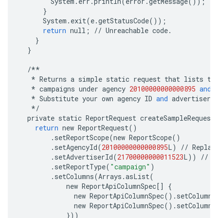
System
.
err
.
println
(
error
.
getMessage
());
}
System
.
exit
(
e
.
getStatusCode
());
return
null
;
//
Unreachable
code
.
}
}
/**
*
Returns
a
simple
static
request
that
lists
th
*
campaigns
under
agency
20100000000000895
and
*
Substitute
your
own
agency
ID
and
advertiser
*/
private
static
ReportRequest
createSampleRequest
return
new
ReportRequest
()
.
setReportScope
(
new
ReportScope
()
.
setAgencyId
(
20100000000000895
L
)
//
Replac
.
setAdvertiserId
(
21700000000011523
L
))
//
R
.
setReportType
(
"campaign"
)
.
setColumns
(
Arrays
.
asList
(
new
ReportApiColumnSpec
[]
{
new
ReportApiColumnSpec
()
.
setColumnN
new
ReportApiColumnSpec
()
.
setColumnN
}))