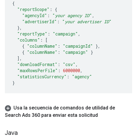
{
"reportScope"
:
{
"agencyId"
:
"
your agency ID
"
,
"advertiserId"
:
"
your advertiser ID
"
},
"reportType"
:
"campaign"
,
"columns"
:
[
{
"columnName"
:
"campaignId"
},
{
"columnName"
:
"campaign"
}
],
"downloadFormat"
:
"csv"
,
"maxRowsPerFile"
:
6000000
,
"statisticsCurrency"
:
"agency"
}
Usa la secuencia de comandos de utilidad de
Search Ads 360 para enviar esta solicitud
Java