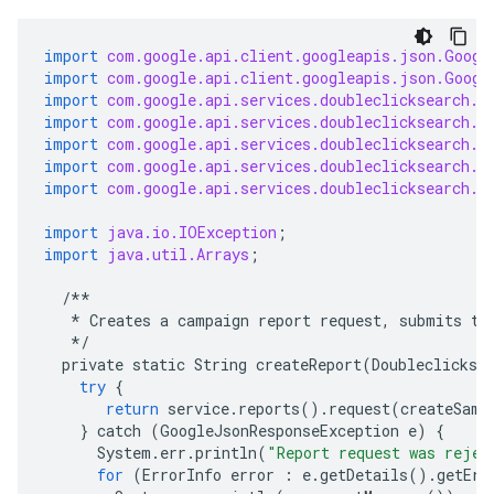
import
com.google.api.client.googleapis.json.Googl
import
com.google.api.client.googleapis.json.Googl
import
com.google.api.services.doubleclicksearch.D
import
com.google.api.services.doubleclicksearch.m
import
com.google.api.services.doubleclicksearch.m
import
com.google.api.services.doubleclicksearch.m
import
com.google.api.services.doubleclicksearch.m
import
java.io.IOException
;
import
java.util.Arrays
;
/**
*
Creates
a
campaign
report
request
,
submits
th
*/
private
static
String
createReport
(
Doubleclickse
try
{
return
service
.
reports
()
.
request
(
createSamp
}
catch
(
GoogleJsonResponseException
e
)
{
System
.
err
.
println
(
"Report request was rejec
for
(
ErrorInfo
error
:
e
.
getDetails
()
.
getErr