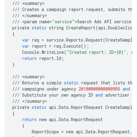
///
<
summary
///
Creates
a
campaign
report
request
,
submits
the
///
<
/
summary
///
<
param
name
=
"service"
>
Search
Ads
API
service
.<
private
static
string
CreateReport
(
api
.
Doubleclick
{
var
req
=
service
.
Reports
.
Request
(
CreateSample
var
report
=
req
.
Execute
();
Console
.
WriteLine
(
"Created report: ID={0}"
,
re
return
report
.
Id
;
}
///
<
summary
///
Returns
a
simple
static
request
that
lists
the
///
campaigns
under
agency
20100000000000895
and
a
///
Substitute
your
own
agency
ID
and
advertiser
ID
///
<
/
summary
private
static
api
.
Data
.
ReportRequest
CreateSample
{
return
new
api
.
Data
.
ReportRequest
{
ReportScope
=
new
api
.
Data
.
ReportRequest
.
Re