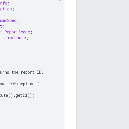
Info
;
eption
;
lumnSpec
;
t
;
t.ReportScope
;
st.TimeRange
;
urns
the
report
ID
.
ows
IOException
{
cute
()
.
getId
();