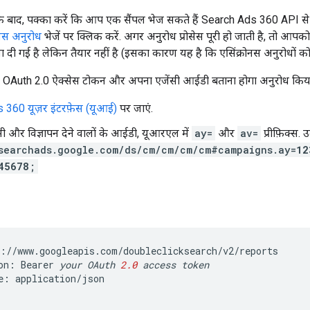
े बाद, पक्का करें कि आप एक सैंपल भेज सकते हैं Search Ads 360 API से 
ोनस अनुरोध
भेजें पर क्लिक करें. अगर अनुरोध प्रोसेस पूरी हो जाती है, तो 
ना दी गई है लेकिन तैयार नहीं है (इसका कारण यह है कि एसिंक्रोनस अनुरोधों को 
Auth 2.0 ऐक्सेस टोकन और अपना एजेंसी आईडी बताना होगा अनुरोध किया है
360 यूज़र इंटरफ़ेस (यूआई)
पर जाएं.
 और विज्ञापन देने वालों के आईडी, यूआरएल में
ay=
और
av=
प्रीफ़िक्स.
searchads.google.com/ds/cm/cm/cm/cm#campaigns.ay=
12
45678
;
:
//
www
.
googleapis
.
com
/
doubleclicksearch
/
v2
/
reports
on
:
Bearer
your
OAuth
2.0
access
token
e
:
application
/
json