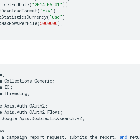
.
setEndDate
(
"2014-05-01"
))
tDownloadFormat
(
"csv"
)
tStatisticsCurrency
(
"usd"
)
tMaxRowsPerFile
(
5000000
);
m
;
m
.
Collections
.
Generic
;
m
.
IO
;
m
.
Threading
;
e
.
Apis
.
Auth
.
OAuth2
;
e
.
Apis
.
Auth
.
OAuth2
.
Flows
;
Google
.
Apis
.
Doubleclicksearch
.
v2
;
y
a
campaign
report
request
,
submits
the
report
,
and
retu