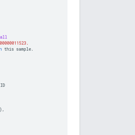
all
00000011523.
n
this
sample
.
ID
),