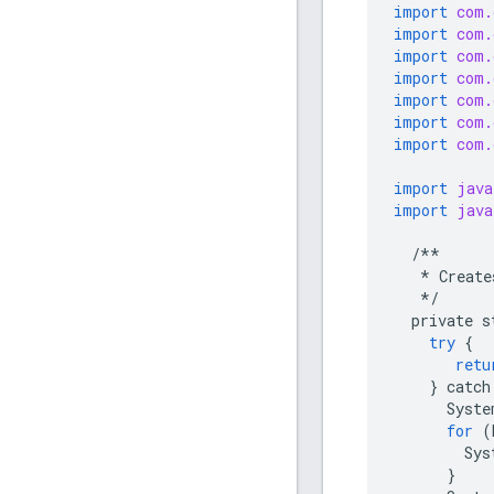
import
com.
import
com.
import
com.
import
com.
import
com.
import
com.
import
com.
import
java
import
java
/**
*
Create
*/
private
s
try
{
retu
}
catch
Syste
for
(
Sys
}