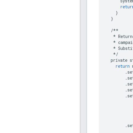
Syste
retur
}
}
/**
*
Return
*
campai
*
Substi
*/
private
s
return
.
se
.
se
.
se
.
se
.
se
.
se