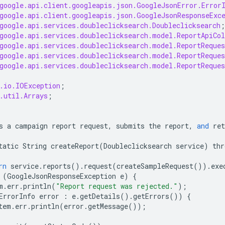
google.api.client.googleapis.json.GoogleJsonError.Error
google.api.client.googleapis.json.GoogleJsonResponseExc
google.api.services.doubleclicksearch.Doubleclicksearch
;
google.api.services.doubleclicksearch.model.ReportApiCo
google.api.services.doubleclicksearch.model.ReportReques
google.api.services.doubleclicksearch.model.ReportReques
google.api.services.doubleclicksearch.model.ReportReque
.io.IOException
;
.util.Arrays
;
s
a
campaign
report
request
,
submits
the
report
,
and
ret
tatic
String
createReport
(
Doubleclicksearch
service
)
thr
rn
service
.
reports
()
.
request
(
createSampleRequest
())
.
exe
(
GoogleJsonResponseException
e
)
{
m
.
err
.
println
(
"Report request was rejected."
);
ErrorInfo
error
:
e
.
getDetails
()
.
getErrors
())
{
tem
.
err
.
println
(
error
.
getMessage
());