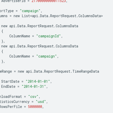
AdvertiserId
=
21700000000011523
,
ortType
=
"campaign"
,
umns
=
new
List
<
api
.
Data
.
ReportRequest
.
ColumnsData
>
new
api
.
Data
.
ReportRequest
.
ColumnsData
{
ColumnName
=
"campaignId"
,
},
new
api
.
Data
.
ReportRequest
.
ColumnsData
{
ColumnName
=
"campaign"
,
},
eRange
=
new
api
.
Data
.
ReportRequest
.
TimeRangeData
StartDate
=
"2014-01-01"
,
EndDate
=
"2014-01-31"
,
nloadFormat
=
"csv"
,
tisticsCurrency
=
"usd"
,
RowsPerFile
=
5000000
,