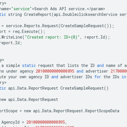
ry
name
=
"service"
>
Search
Ads
API
service
.</
param
tic
string
CreateReport
(
api
.
DoubleclicksearchService
ser
=
service
.
Reports
.
Request
(
CreateSampleRequest
());
ort
=
req
.
Execute
();
.
WriteLine
(
"Created report: ID={0}"
,
report
.
Id
);
report
.
Id
;
y
a
simple
static
request
that
lists
the
ID
and
name
of
a
ns
under
agency
20100000000000895
and
advertiser
2170000
ute
your
own
agency
ID
and
advertiser
IDs
for
the
IDs
in
ry
tic
api
.
Data
.
ReportRequest
CreateSampleRequest
()
new
api
.
Data
.
ReportRequest
ortScope
=
new
api
.
Data
.
ReportRequest
.
ReportScopeData
AgencyId
=
20100000000000895
,