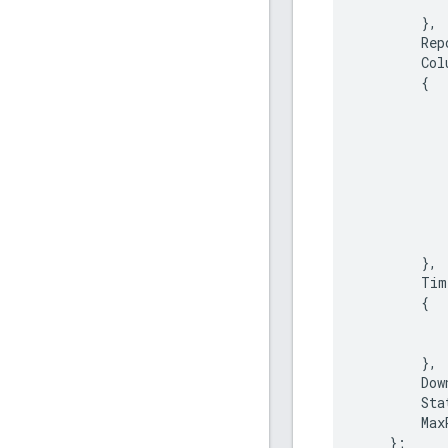
},
Rep
Col
{
},
Tim
{
},
Dow
Sta
Max
};