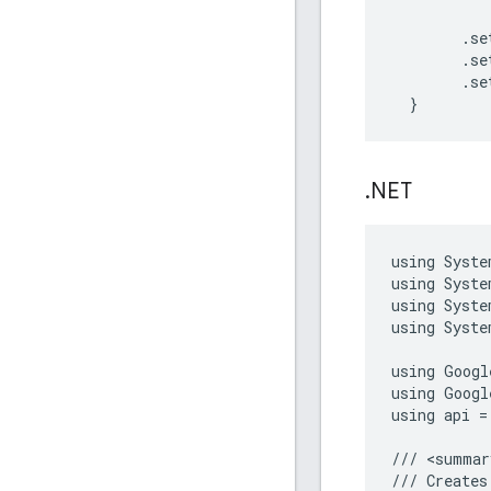
.
se
.
se
.
se
}
.
NET
using
Syste
using
Syste
using
Syste
using
Syste
using
Googl
using
Googl
using
api
=
///
<
summar
///
Creates