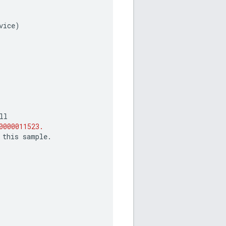
vice
)
ll
0000011523.
this
sample
.