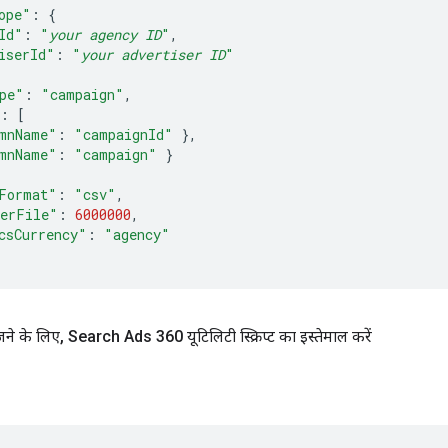
ope"
:
{
Id"
:
"
your agency ID
"
,
iserId"
:
"
your advertiser ID
"
pe"
:
"campaign"
,
:
[
mnName"
:
"campaignId"
},
mnName"
:
"campaign"
}
Format"
:
"csv"
,
erFile"
:
6000000
,
csCurrency"
:
"agency"
ने के लिए
,
Search Ads 360 यूटिलिटी स्क्रिप्ट का इस्तेमाल करें