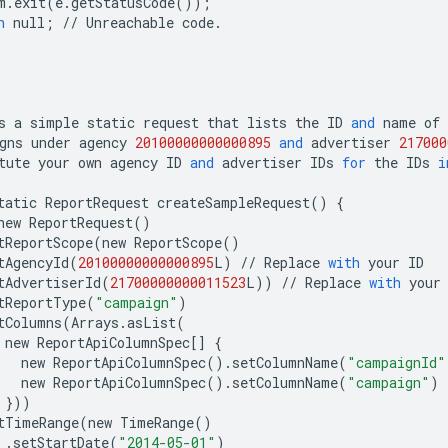
m
.
exit
(
e
.
getStatusCode
());
n
null
;
//
Unreachable
code
.
s
a
simple
static
request
that
lists
the
ID
and
name
of
gns
under
agency
20100000000000895
and
advertiser
217000
tute
your
own
agency
ID
and
advertiser
IDs
for
the
IDs
i
tatic
ReportRequest
createSampleRequest
()
{
new
ReportRequest
()
tReportScope
(
new
ReportScope
()
tAgencyId
(
20100000000000895
L
)
//
Replace
with
your
ID
tAdvertiserId
(
21700000000011523
L
))
//
Replace
with
your
tReportType
(
"campaign"
)
tColumns
(
Arrays
.
asList
(
new
ReportApiColumnSpec
[]
{
new
ReportApiColumnSpec
()
.
setColumnName
(
"campaignId"
new
ReportApiColumnSpec
()
.
setColumnName
(
"campaign"
)
}))
tTimeRange
(
new
TimeRange
()
.
setStartDate
(
"2014-05-01"
)