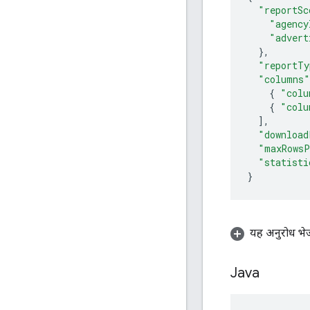
"reportSc
"agency
"advert
},
"reportTy
"columns"
{
"colu
{
"colu
],
"download
"maxRowsP
"statisti
}
यह अनुरोध भेज
Java