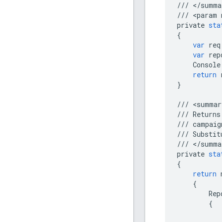
///
<
/
summa
///
<
param
private
sta
{
var
req
var
rep
Console
return
}
///
<
summar
///
Returns
///
campaig
///
Substit
///
<
/
summa
private
sta
{
return
{
Rep
{