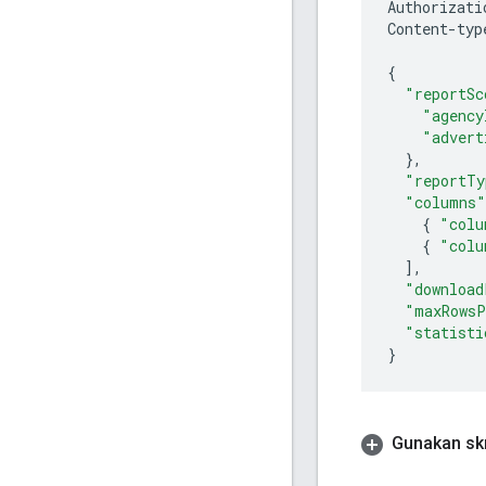
Authorizati
Content
-
typ
{
"reportSc
"agency
"advert
},
"reportTy
"columns"
{
"colu
{
"colu
],
"download
"maxRowsP
"statisti
}
Gunakan skr