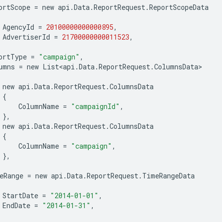
ortScope
=
new
api
.
Data
.
ReportRequest
.
ReportScopeData
AgencyId
=
20100000000000895
,
AdvertiserId
=
21700000000011523
,
ortType
=
"campaign"
,
umns
=
new
List
<
api
.
Data
.
ReportRequest
.
ColumnsData
>
new
api
.
Data
.
ReportRequest
.
ColumnsData
{
ColumnName
=
"campaignId"
,
},
new
api
.
Data
.
ReportRequest
.
ColumnsData
{
ColumnName
=
"campaign"
,
},
eRange
=
new
api
.
Data
.
ReportRequest
.
TimeRangeData
StartDate
=
"2014-01-01"
,
EndDate
=
"2014-01-31"
,