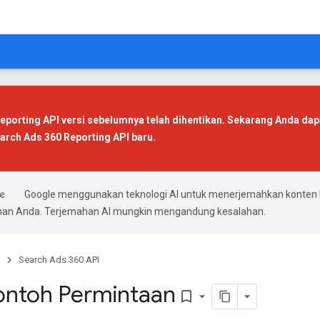
eporting API versi sebelumnya telah dihentikan. Sekarang Anda da
arch Ads 360 Reporting API baru
.
Google menggunakan teknologi AI untuk menerjemahkan konten 
ihan Anda. Terjemahan AI mungkin mengandung kesalahan.
Search Ads 360 API
ontoh Permintaan
bookmark_border