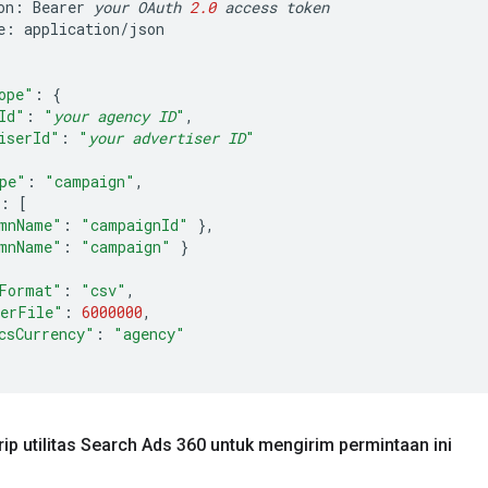
on
:
Bearer
your
OAuth
2.0
access
token
e
:
application
/
json
ope"
:
{
Id"
:
"
your agency ID
"
,
iserId"
:
"
your advertiser ID
"
pe"
:
"campaign"
,
:
[
mnName"
:
"campaignId"
},
mnName"
:
"campaign"
}
Format"
:
"csv"
,
erFile"
:
6000000
,
csCurrency"
:
"agency"
ip utilitas Search Ads 360 untuk mengirim permintaan ini