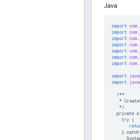
Java
import
com.
import
com.
import
com.
import
com.
import
com.
import
com.
import
com.
import
java
import
java
/**
*
Create
*/
private
s
try
{
retu
}
catch
Syste