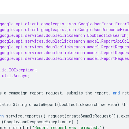
google.api.client.googleapis.json.GoogleJsonError.Error
google.api.client.googleapis.json.GoogleJsonResponseExc
google.api.services.doubleclicksearch.Doubleclicksearch
;
google.api.services.doubleclicksearch.model.ReportApiCo
google.api.services.doubleclicksearch.model.ReportReques
google.api.services.doubleclicksearch.model.ReportReques
google.api.services.doubleclicksearch.model.ReportReque
.io.IOException
;
.util.Arrays
;
s
a
campaign
report
request
,
submits
the
report
,
and
ret
tatic
String
createReport
(
Doubleclicksearch
service
)
thr
rn
service
.
reports
()
.
request
(
createSampleRequest
())
.
exe
(
GoogleJsonResponseException
e
)
{
m
.
err
.
println
(
"Report request was rejected."
);