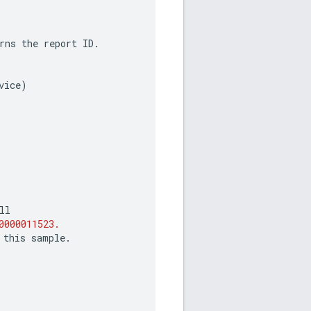
rns
the
report
ID
.
vice
)
ll
0000011523.
this
sample
.