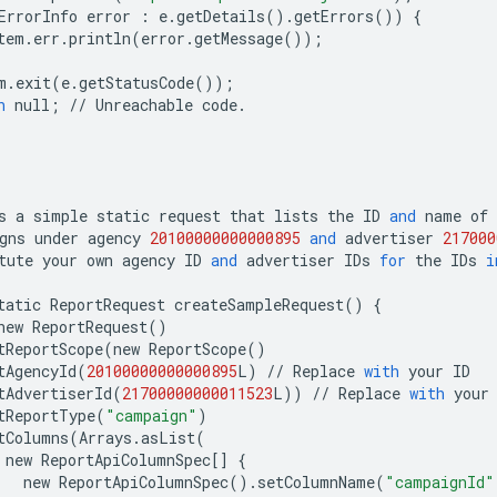
ErrorInfo
error
:
e
.
getDetails
()
.
getErrors
())
{
tem
.
err
.
println
(
error
.
getMessage
());
m
.
exit
(
e
.
getStatusCode
());
n
null
;
//
Unreachable
code
.
s
a
simple
static
request
that
lists
the
ID
and
name
of
gns
under
agency
20100000000000895
and
advertiser
217000
tute
your
own
agency
ID
and
advertiser
IDs
for
the
IDs
i
tatic
ReportRequest
createSampleRequest
()
{
new
ReportRequest
()
tReportScope
(
new
ReportScope
()
tAgencyId
(
20100000000000895
L
)
//
Replace
with
your
ID
tAdvertiserId
(
21700000000011523
L
))
//
Replace
with
your
tReportType
(
"campaign"
)
tColumns
(
Arrays
.
asList
(
new
ReportApiColumnSpec
[]
{
new
ReportApiColumnSpec
()
.
setColumnName
(
"campaignId"