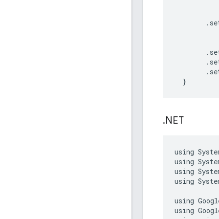
.
se
.
se
.
se
.
se
}
.
NET
using
Syste
using
Syste
using
Syste
using
Syste
using
Googl
using
Googl