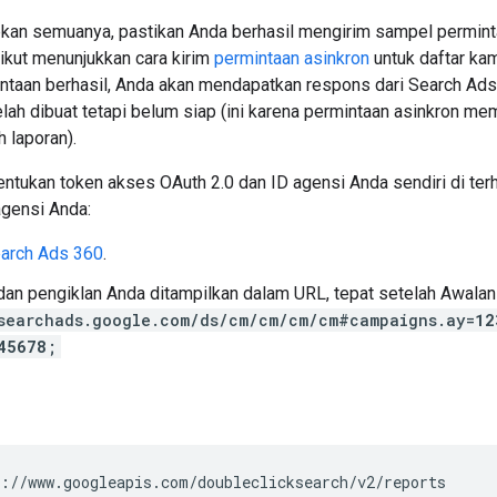
kan semuanya, pastikan Anda berhasil mengirim sampel permint
ikut menunjukkan cara kirim
permintaan asinkron
untuk daftar ka
intaan berhasil, Anda akan mendapatkan respons dari Search Ad
elah dibuat tetapi belum siap (ini karena permintaan asinkron m
 laporan).
ntukan token akses OAuth 2.0 dan ID agensi Anda sendiri di ter
gensi Anda:
earch Ads 360
.
dan pengiklan Anda ditampilkan dalam URL, tepat setelah Awala
searchads.google.com/ds/cm/cm/cm/cm#campaigns.ay=
12
45678
;
:
//
www
.
googleapis
.
com
/
doubleclicksearch
/
v2
/
reports