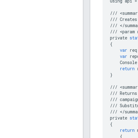
using
api
=
///
<
summar
///
Creates
///
<
/
summa
///
<
param
private
sta
{
var
req
var
rep
Console
return
}
///
<
summar
///
Returns
///
campaig
///
Substit
///
<
/
summa
private
sta
{
return
{