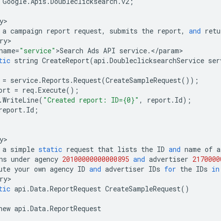
Google
.
Apis
.
Doubleclicksearch
.
v2
;
y
a
campaign
report
request
,
submits
the
report
,
and
retu
ry
name
=
"service"
>
Search
Ads
API
service
.</
param
tic
string
CreateReport
(
api
.
DoubleclicksearchService
ser
=
service
.
Reports
.
Request
(
CreateSampleRequest
());
ort
=
req
.
Execute
();
.
WriteLine
(
"Created report: ID={0}"
,
report
.
Id
);
report
.
Id
;
y
a
simple
static
request
that
lists
the
ID
and
name
of
a
ns
under
agency
20100000000000895
and
advertiser
2170000
ute
your
own
agency
ID
and
advertiser
IDs
for
the
IDs
in
ry
tic
api
.
Data
.
ReportRequest
CreateSampleRequest
()
new
api
.
Data
.
ReportRequest