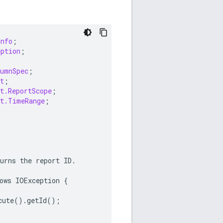
Info
;
eption
;
lumnSpec
;
t
;
t.ReportScope
;
st.TimeRange
;
urns
the
report
ID
.
ows
IOException
{
cute
()
.
getId
();