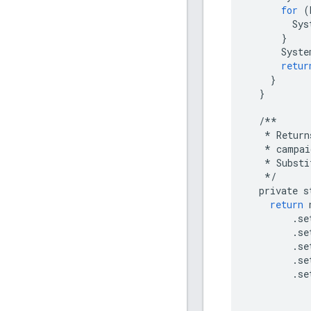
for
(
Sys
}
Syste
retur
}
}
/**
*
Return
*
campai
*
Substi
*/
private
s
return
.
se
.
se
.
se
.
se
.
se