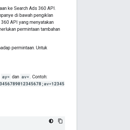
aan ke Search Ads 360 API.
mpanye di bawah pengiklan
s 360 API yang menyatakan
emerlukan permintaan tambahan
hadap permintaan. Untuk
n
ay=
dan
av=
. Contoh:
3456789012345678
;av=
12345