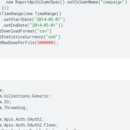
new
ReportApiColumnSpec
()
.
setColumnName
(
"campaign"
)
}))
tTimeRange
(
new
TimeRange
()
.
setStartDate
(
"2014-05-01"
)
.
setEndDate
(
"2014-05-01"
))
tDownloadFormat
(
"csv"
)
tStatisticsCurrency
(
"usd"
)
tMaxRowsPerFile
(
5000000
);
m
;
m
.
Collections
.
Generic
;
m
.
IO
;
m
.
Threading
;
e
.
Apis
.
Auth
.
OAuth2
;
e
.
Apis
.
Auth
.
OAuth2
.
Flows
;