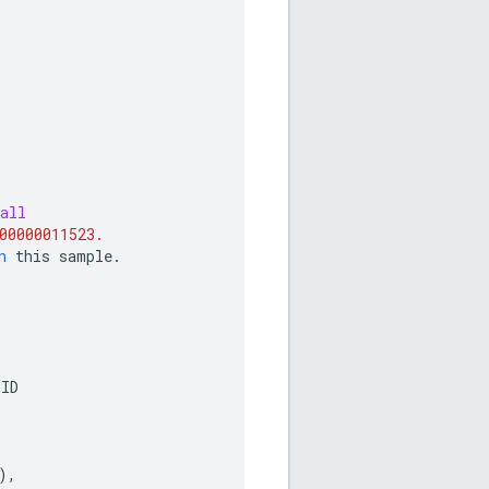
all
00000011523.
n
this
sample
.
ID
),