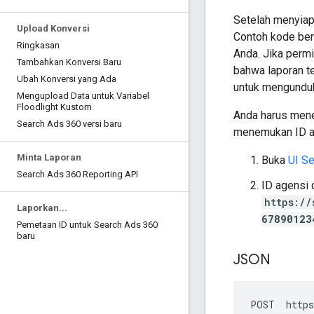
Setelah menyiap
Upload Konversi
Contoh kode ber
Ringkasan
Anda. Jika perm
Tambahkan Konversi Baru
bahwa laporan t
Ubah Konversi yang Ada
untuk mengunduh
Mengupload Data untuk Variabel
Floodlight Kustom
Anda harus mene
Search Ads 360 versi baru
menemukan ID a
Minta Laporan
Buka
UI S
Search Ads 360 Reporting API
ID agensi 
https://
Laporkan
.
.
.
67890123
Pemetaan ID untuk Search Ads 360
baru
JSON
POST
https