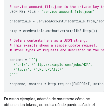
# service_account_file.json is the private key tha
JSON_KEY_FILE
=
"service_account_file.json"
credentials
=
ServiceAccountCredentials
.
from_json_
http
=
credentials
.
authorize
(
httplib2
.
Http
())
# Define contents here as a JSON string.
# This example shows a simple update request.
# Other types of requests are described in the nex
content
=
"""{
\"
url
\"
: 
\"
http://example.com/jobs/42
\"
,
\"
type
\"
: 
\"
URL_UPDATED
\"
}"""
response
,
content
=
http
.
request
(
ENDPOINT
,
method
=
En estos ejemplos, además de mostrarse cómo se
obtienen los tokens, se indica dónde puedes añadir el