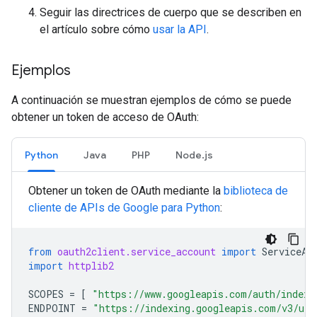
Seguir las directrices de cuerpo que se describen en
el artículo sobre cómo
usar la API
.
Ejemplos
A continuación se muestran ejemplos de cómo se puede
obtener un token de acceso de OAuth:
Python
Java
PHP
Node.js
Obtener un token de OAuth mediante la
biblioteca de
cliente de APIs de Google para Python
:
from
oauth2client.service_account
import
ServiceAc
import
httplib2
SCOPES
=
[
"https://www.googleapis.com/auth/indexi
ENDPOINT
=
"https://indexing.googleapis.com/v3/url