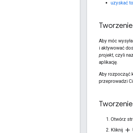
uzyskać t
Tworzenie 
Aby móc wysyłać
i aktywować dos
projekt
, czyli n
aplikację.
Aby rozpocząć k
przeprowadzi Cię
Tworzenie
Otwórz st
add
Kliknij