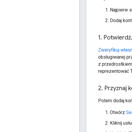
Najpierw s
Dodaj konto
1
.
Potwierdź
Zweryfikuj włas
obsługiwanej pr
z przedrostkiem
reprezentować T
2
.
Przyznaj k
Potem dodaj kont
Otwórz
Se
Kliknij us