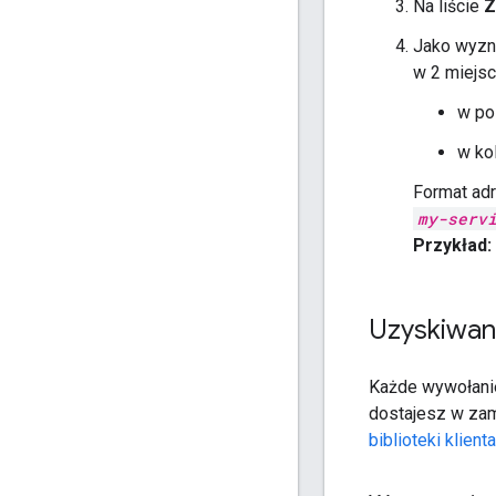
Na liście
Z
Jako wyzna
w 2 miejsc
w po
w ko
Format adr
my-serv
Przykład:
Uzyskiwan
Każde wywołanie
dostajesz w zam
biblioteki klient