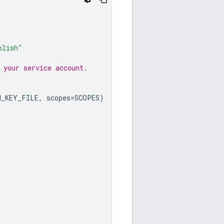
blish"
 your service account.
N_KEY_FILE
,
scopes
=
SCOPES
)