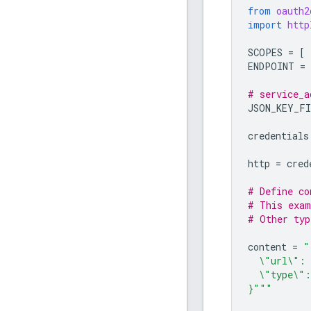
from
oauth2
import
http
SCOPES
=
[
ENDPOINT
=
# service_a
JSON_KEY_F
credentials
http
=
cred
# Define co
# This exam
# Other typ
content
=
"
\"
url
\"
: 
\"
type
\"
:
}"""