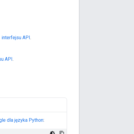
 interfejsu API
.
su API
.
ogle dla języka Python
: