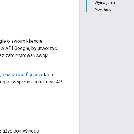
Wymagania
Przykłady
gle o swoim kliencie
sów API Google, by utworzyć
oraz zarejestrować swoją
ędzia do konfiguracji
, które
gle i włączania interfejsu API.
sz użyć domyślnego