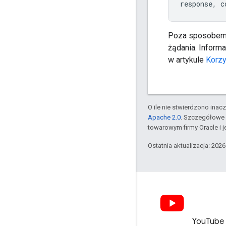
response
,
c
Poza sposobem u
żądania. Inform
w artykule
Korzy
O ile nie stwierdzono inacze
Apache 2.0
. Szczegółowe 
towarowym firmy Oracle i 
Ostatnia aktualizacja: 202
LinkedIn
YouTube