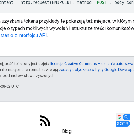
ontent
=
http
.
request
(
ENDPOINT
,
method
=
"POST"
,
body
=
con
zyskania tokena przykłady te pokazują też miejsce, w którym
acje o typach możliwych wywołań i strukturze treści komunikató
stanie z interfejsu API
.
j, treść tej strony jest objęta
licencją Creative Commons – uznanie autorstwa 
informacje na ten temat zawierają
zasady dotyczące witryny Google Develop
jej podmiotów stowarzyszonych.
6-08-02 UTC.
Blog