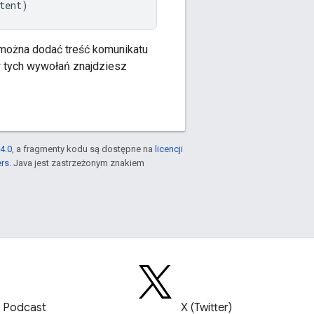
tent
)
 można dodać treść komunikatu
w tych wywołań znajdziesz
4.0
, a fragmenty kodu są dostępne na
licencji
ers
. Java jest zastrzeżonym znakiem
Podcast
X (Twitter)