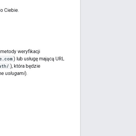
o Ciebie.
metody weryfikacji
e.com
) lub usługę mającą URL
ath/
), która będzie
ane
usługami
).