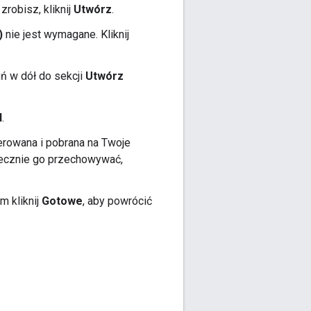
 zrobisz, kliknij
Utwórz
.
)
nie jest wymagane. Kliknij
ń w dół do sekcji
Utwórz
N
.
erowana i pobrana na Twoje
piecznie go przechowywać,
em kliknij
Gotowe
, aby powrócić