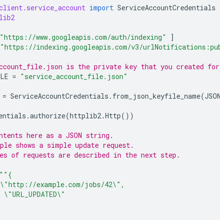
client.service_account
import
ServiceAccountCredentials
lib2
"https://www.googleapis.com/auth/indexing"
]
"https://indexing.googleapis.com/v3/urlNotifications:pu
ccount_file.json is the private key that you created for
ILE
=
"service_account_file.json"
=
ServiceAccountCredentials
.
from_json_keyfile_name
(
JSO
entials
.
authorize
(
httplib2
.
Http
())
ntents here as a JSON string.
ple shows a simple update request.
es of requests are described in the next step.
""{
\"
http://example.com/jobs/42
\"
,
 
\"
URL_UPDATED
\"