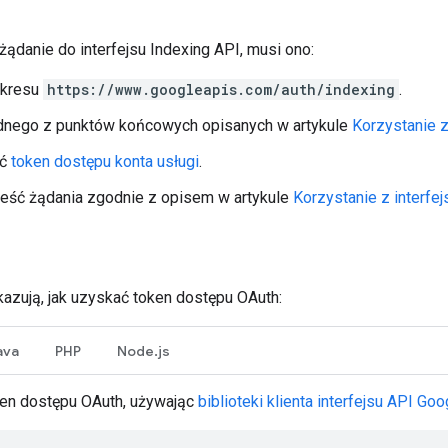
ądanie do interfejsu Indexing API, musi ono:
akresu
https://www.googleapis.com/auth/indexing
.
dnego z punktów końcowych opisanych w artykule
Korzystanie z
ać
token dostępu konta usługi
.
reść żądania zgodnie z opisem w artykule
Korzystanie z interfej
kazują, jak uzyskać token dostępu OAuth:
ava
PHP
Node.js
ken dostępu OAuth, używając
biblioteki klienta interfejsu API Go