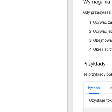
Wymagania
Gdy przesyłasz ż
Używać z
Używać je
Obejmow
Określać t
Przykłady
Te przykłady po
Python
J
Uzyskuje to