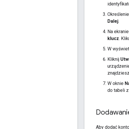
identyfikat
Określenie
Dalej
.
Na ekrani
klucz
. Klik
W wyświet
Kliknij
Utw
urządzenie
znajdzies
W oknie
N
do tabeli 
Dodawanie 
Aby dodać konto 