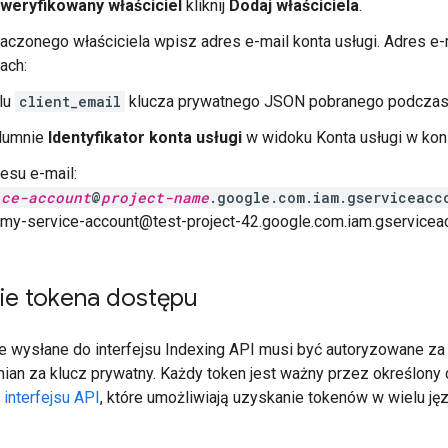
weryfikowany właściciel
kliknij
Dodaj właściciela
.
czonego właściciela wpisz adres e-mail konta usługi. Adres e-m
ach:
lu
client_email
klucza prywatnego JSON pobranego podcza
lumnie
Identyfikator konta usługi
w widoku Konta usługi w kon
esu e-mail:
ice-account
@
project-name
.google.com.iam.gserviceacc
my-service-account@test-project-42.google.com.iam.gservicea
ie tokena dostępu
 wysłane do interfejsu Indexing API musi być autoryzowane za
ian za klucz prywatny. Każdy token jest ważny przez określony
a interfejsu API
, które umożliwiają uzyskanie tokenów w wielu ję