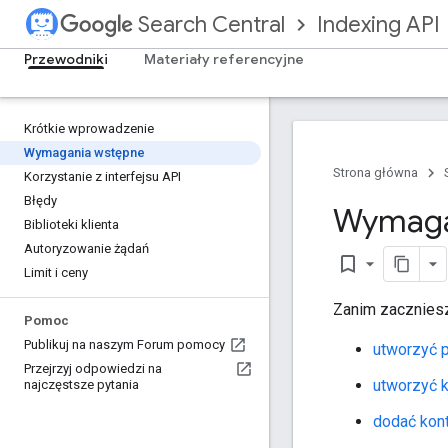
Indexing API
Search Central
Przewodniki
Materiały referencyjne
Krótkie wprowadzenie
Wymagania wstępne
Strona główna
Korzystanie z interfejsu API
Błędy
Wymagan
Biblioteki klienta
Autoryzowanie żądań
bookmark_border
Limit i ceny
Zanim zaczniesz
Pomoc
Publikuj na naszym Forum pomocy
utworzyć p
Przejrzyj odpowiedzi na
utworzyć k
najczęstsze pytania
dodać kont