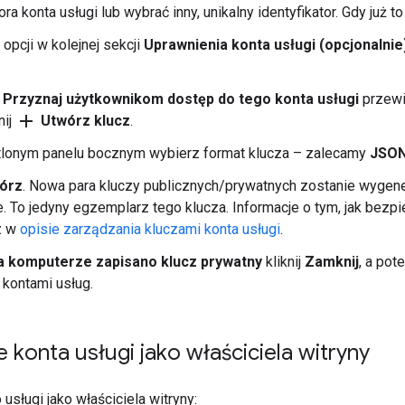
ora konta usługi lub wybrać inny, unikalny identyfikator. Gdy już to
 opcji w kolejnej sekcji
Uprawnienia konta usługi (opcjonalnie
e
Przyznaj użytkownikom dostęp do tego konta usługi
przewi
add
nij
Utwórz klucz
.
lonym panelu bocznym wybierz format klucza – zalecamy
JSO
órz
. Nowa para kluczy publicznych/prywatnych zostanie wygen
. To jedyny egzemplarz tego klucza. Informacje o tym, jak bez
z w
opisie zarządzania kluczami konta usługi
.
a komputerze zapisano klucz prywatny
kliknij
Zamknij
, a pot
z kontami usług.
konta usługi jako właściciela witryny
usługi jako właściciela witryny: