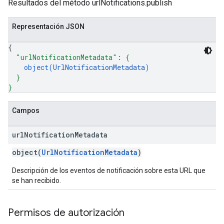
Resultados del método urlNotifications.publish
Representación JSON
{
"urlNotificationMetadata"
: 
{
object(
UrlNotificationMetadata
)
}
}
Campos
url
Notification
Metadata
object(
UrlNotificationMetadata
)
Descripción de los eventos de notificación sobre esta URL que
se han recibido.
Permisos de autorización