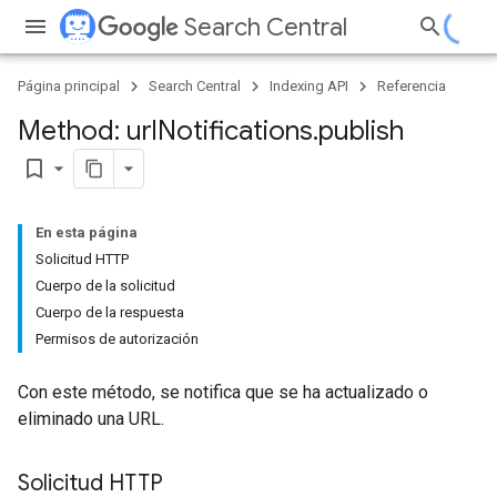
Search Central
Página principal
Search Central
Indexing API
Referencia
Method: url
Notifications
.
publish
bookmark_border
En esta página
Solicitud HTTP
Cuerpo de la solicitud
Cuerpo de la respuesta
Permisos de autorización
Con este método, se notifica que se ha actualizado o
eliminado una URL.
Solicitud HTTP