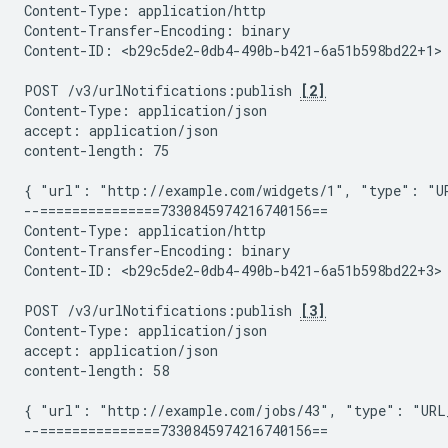
Content-Type: application/http

Content-Transfer-Encoding: binary

Content-ID: <b29c5de2-0db4-490b-b421-6a51b598bd22+1>

POST /v3/urlNotifications:publish 
[2]
Content-Type: application/json

accept: application/json

content-length: 75

{ "url": "http://example.com/widgets/1", "type": "UR
--===============7330845974216740156==

Content-Type: application/http

Content-Transfer-Encoding: binary

Content-ID: <b29c5de2-0db4-490b-b421-6a51b598bd22+3>

POST /v3/urlNotifications:publish 
[3]
Content-Type: application/json

accept: application/json

content-length: 58

{ "url": "http://example.com/jobs/43", "type": "URL_
--===============7330845974216740156==