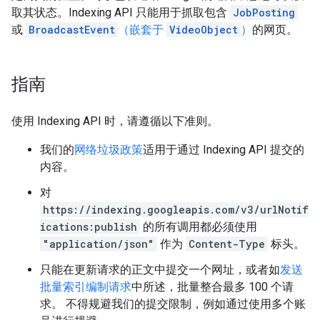
取其状态。Indexing API 只能用于抓取包含
JobPosting
或
BroadcastEvent
（嵌套于
VideoObject
）
的网页。
指南
使用 Indexing API 时，请遵循以下准则。
我们的
网络垃圾政策
适用于通过 Indexing API 提交的
内容。
对
https://indexing.googleapis.com/v3/urlNotif
ications:publish
的所有调用都必须使用
"application/json"
作为
Content-Type
标头。
只能在更新请求的正文中提交一个网址，或者如
发送
批量索引编制请求
中所述，批量整合最多 100 个请
求。 不得规避我们的提交限制，例如通过使用多个账