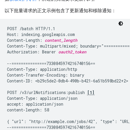
以下批量请求的正文示例包含了更新通知和移除通知：
POST /batch HTTP/1.1

Host: indexing.googleapis.com

Content-Length: 
content_length
Content-Type: multipart/mixed; boundary="============
Authorization: Bearer 
oauth2_token
--===============7330845974216740156==

Content-Type: application/http

Content-Transfer-Encoding: binary

Content-ID: <b29c5de2-0db4-490b-b421-6a51b598bd22+2>

POST /v3/urlNotifications:publish 
[1]
Content-Type: application/json

accept: application/json

content-length: 58

{ "url": "http://example.com/jobs/42", "type": "URL_
--===============7330845974216740156==
