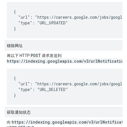
{

  "url": "https://careers.google.com/jobs/google/t
  "type": "URL_UPDATED"

}
移除网址
POST
将以下 HTTP
请求发送到
https://indexing.googleapis.com/v3/urlNotification
{

  "url": "https://careers.google.com/jobs/google/t
  "type": "URL_DELETED"

}
获取通知状态
https://indexing.googleapis.com/v3/urlNotificati
向