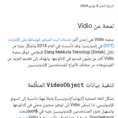
تاريخ النشر: 4 يونيو 2024
لمحة عن Vidio
منصة Vidio هي إحدى أكبر
خدمات البث المباشر للوسائط على الإنترنت
(OTT)
في إندونيسيا، وقد تأسست في العام 2014 وتشكّل جزءًا من
تكتّل Elang Mahkota Teknologi (Emtek) الإعلامي. توفّر منصة
Vidio أكثر من مليون فيديو في كتالوجها، وتهدف إلى تقديم المزيد من
الفيديوهات من مختلَف الأنواع للمستخدمين الإندونيسيين.
تنفيذ بيانات
Object
Video
المنظَّمة
تشكّل اللغة المحلية (البهاسا/إندونيسيا) عاملاً مهمًا بالنسبة إلى السوق
الإندونيسي، لذا تسعى Vidio إلى توفير محتوى محلي في كتالوجها
وتسهيل عثور المستخدمين الإندونيسيين عليه في &quot;بحث
Google&quot;. لتحقيق هذا الهدف، نفَّذت منصة Vidio
ترميز