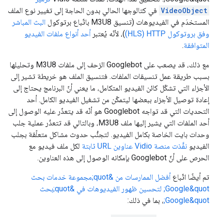
VideoObject
في كتالوجها الحالي بدون الحاجة إلى تغيير نوع الملف
المستخدَم في الفيديوهات (تنسيق M3U8 باتّباع برتوكول
البث المباشر
وفق بروتوكول HTTP ‏(HLS)
)، لأنّه يُعتبر
أحد أنواع ملفات الفيديو
المتوافقة
.
مع ذلك، قد يصعب على Googlebot الزحف إلى ملفات M3U8 وتحليلها
بسبب طريقة عمل تنسيقات الملفات. فتنسيق الملف هو خريطة تشير إلى
الأجزاء التي تشكّل كائن الفيديو المتكامل، ما يعني أنّ البرنامج يحتاج إلى
إعادة توصيل الأجزاء ببعضها ليتمكّن من تشغيل الفيديو الكامل. أحد
التحديات التي قد تواجه Googlebot هو أنّه قد يتعذّر عليه الوصول إلى
أحد الملفات التي يشير إليها ملف M3U8، وبالتالي قد تتعذّر عملية جلب
وحدات بايت الخاصة بكامل الفيديو. لتجنُّب حدوث مشاكل متعلّقة بجلب
الفيديو
نفَّذت منصة Vidio عناوين URL ثابتة
لكل ملف فيديو مع
الحرص على أنّ Googlebot بإمكانه الوصول إلى هذه العناوين.
تم أيضًا اتّباع
أفضل الممارسات من &quot;مجموعة خدمات بحث
Google&quot; لتحسين ظهور الفيديوهات في &quot;بحث
Google&quot;
، بما في ذلك: