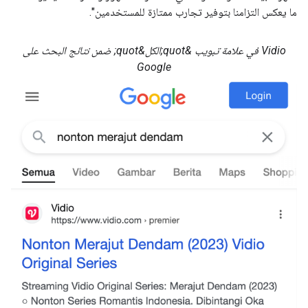
ما يعكس التزامنا بتوفير تجارب ممتازة للمستخدمين".
‫Vidio في علامة تبويب &quot;الكل&quot; ضمن نتائج البحث على
Google