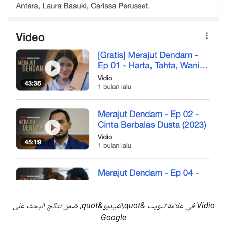
‫Vidio في علامة تبويب &quot;الفيديو&quot; ضمن نتائج البحث على
Google