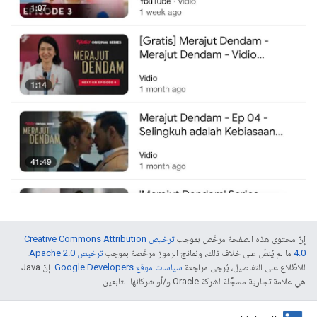
إنّ محتوى هذه الصفحة مرخّص بموجب
ترخيص Creative Commons Attribution
4.0‏
ما لم يُنصّ على خلاف ذلك، ونماذج الرموز مرخّصة بموجب
ترخيص Apache 2.0‏
.
للاطّلاع على التفاصيل، يُرجى مراجعة
سياسات موقع Google Developers‏
. إنّ Java
هي علامة تجارية مسجَّلة لشركة Oracle و/أو شركائها التابعين.