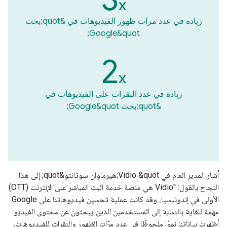
x
زيادة في عدد مرات ظهور الفيديوهات في &quot;بحث
Google&quot;
2‎
x
زيادة في عدد النقرات على الفيديوهات في
&quot;بحث Google&quot;
أشار المدير العام في Vidio &quot;هيرماوان سوتانتو&quot; إلى هذا
النجاح بالقول: "Vidio هي منصة خدمة البث المباشر على الإنترنت (OTT)
الأولى في إندونيسيا، وقد كانت عملية تحسين فيديوهاتنا على Google
مهمة للغاية بالنسبة إلى المستخدمين الذين يبحثون عن محتوى الفيديو.
أظهرت بياناتنا نموًا ملحوظًا في عدد مرّات الظهور والنقرات للفيديوهات،