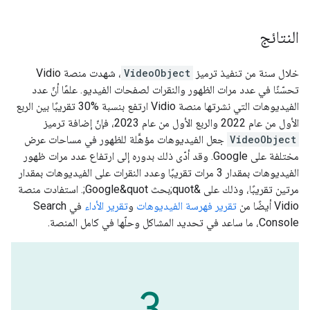
النتائج
خلال سنة من تنفيذ ترميز
VideoObject
، شهدت منصة Vidio
تحسّنًا في عدد مرات الظهور والنقرات لصفحات الفيديو. علمًا أنّ عدد
الفيديوهات التي نشرتها منصة Vidio ارتفع بنسبة %30 تقريبًا بين الربع
الأول من عام 2022 والربع الأول من عام 2023، فإنّ إضافة ترميز
VideoObject
جعل الفيديوهات مؤهَّلة للظهور في مساحات عرض
مختلفة على Google. وقد أدّى ذلك بدوره إلى ارتفاع عدد مرات ظهور
الفيديوهات بمقدار 3 مرات تقريبًا وعدد النقرات على الفيديوهات بمقدار
مرتين تقريبًا، وذلك على &quot;بحث Google&quot;. استفادت منصة
Vidio أيضًا من
تقرير فهرسة الفيديوهات
و
تقرير الأداء
في Search
Console، ما ساعد في تحديد المشاكل وحلّها في كامل المنصة.
‫3‎