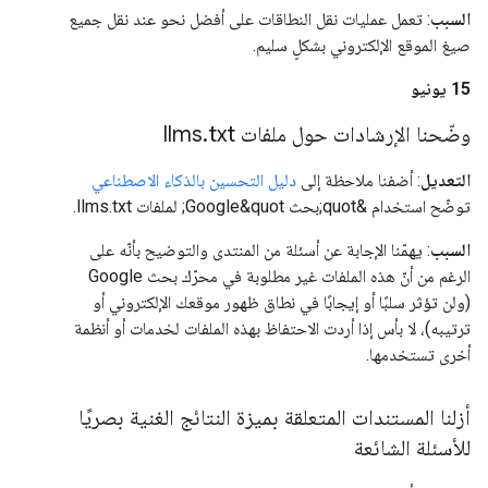
السبب
: تعمل عمليات نقل النطاقات على أفضل نحو عند نقل جميع
صيغ الموقع الإلكتروني بشكلٍ سليم.
‫15 يونيو
وضّحنا الإرشادات حول ملفات llms
txt
.
التعديل
: أضفنا ملاحظة إلى
دليل التحسين بالذكاء الاصطناعي
توضّح استخدام &quot;بحث Google&quot; لملفات llms.txt.
السبب
: يهمّنا الإجابة عن أسئلة من المنتدى والتوضيح بأنّه على
الرغم من أنّ هذه الملفات غير مطلوبة في محرّك بحث Google
(ولن تؤثر سلبًا أو إيجابًا في نطاق ظهور موقعك الإلكتروني أو
ترتيبه)، لا بأس إذا أردت الاحتفاظ بهذه الملفات لخدمات أو أنظمة
أخرى تستخدمها.
أزلنا المستندات المتعلقة بميزة النتائج الغنية بصريًا
للأسئلة الشائعة