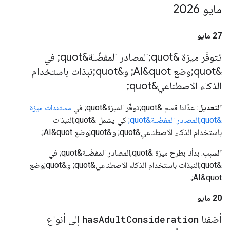
مايو 2026
‫27 مايو
تتوفّر ميزة &quot;المصادر المفضّلة&quot; في
&quot;وضع AI&quot; و&quot;نبذات باستخدام
الذكاء الاصطناعي&quot;
التعديل
: عدّلنا قسم &quot;توفّر الميزة&quot; في
مستندات ميزة
&quot;المصادر المفضّلة&quot;
كي يشمل &quot;النبذات
باستخدام الذكاء الاصطناعي&quot; و&quot;وضع AI&quot;.
السبب
: بدأنا بطرح ميزة &quot;المصادر المفضّلة&quot; في
&quot;النبذات باستخدام الذكاء الاصطناعي&quot; و&quot;وضع
AI&quot;.
‫20 مايو
أضفنا
Consideration
Adult
has
إلى أنواع