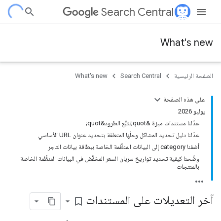
Search Central
What's new
الصفحة الرئيسية
Search Central
What's new
على هذه الصفحة
يوليو 2026
عدّلنا مستندات ميزة &quot;تتبُّع الطرود&quot;
عدّلنا دليل تحديد المشاكل وحلّها المتعلقة بتحديد عنوان URL الأساسي
أضفنا category إلى البيانات المنظَّمة الخاصة ببطاقة بيانات التاجر
وضّحنا كيفية تحديد تواريخ سريان السعر المخفَّض في البيانات المنظَّمة الخاصة
بالمنتجات
آخر التعديلات على المستندات
bookmark_border