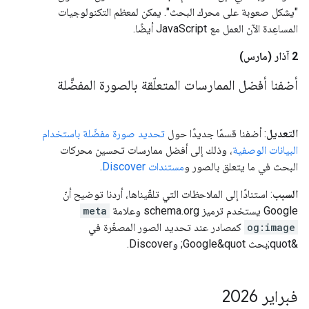
"يشكل صعوبة على محرك البحث". يمكن لمعظم التكنولوجيات
المساعِدة الآن العمل مع JavaScript أيضًا.
‫2 آذار (مارس)
أضفنا أفضل الممارسات المتعلّقة بالصورة المفضَّلة
التعديل
: أضفنا قسمًا جديدًا حول
تحديد صورة مفضّلة باستخدام
البيانات الوصفية
، وذلك إلى أفضل ممارسات تحسين محركات
البحث في ما يتعلق بالصور و
مستندات Discover
.
السبب
: استنادًا إلى الملاحظات التي تلقّيناها، أردنا توضيح أنّ
Google يستخدم ترميز schema.org وعلامة
meta
og:image
كمصادر عند تحديد الصور المصغّرة في
&quot;بحث Google&quot; وDiscover.
فبراير 2026