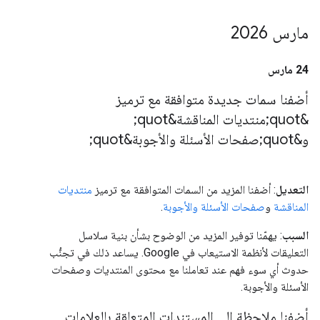
مارس 2026
‫24 مارس
أضفنا سمات جديدة متوافقة مع ترميز
&quot;منتديات المناقشة&quot;
و&quot;صفحات الأسئلة والأجوبة&quot;
التعديل
: أضفنا المزيد من السمات المتوافقة مع ترميز
منتديات
المناقشة
و
صفحات الأسئلة والأجوبة
.
السبب
: يهمّنا توفير المزيد من الوضوح بشأن بنية سلاسل
التعليقات لأنظمة الاستيعاب في Google. يساعد ذلك في تجنُّب
حدوث أي سوء فهم عند تعاملنا مع محتوى المنتديات وصفحات
الأسئلة والأجوبة.
أضفنا ملاحظة إلى المستندات المتعلقة بالعلامات