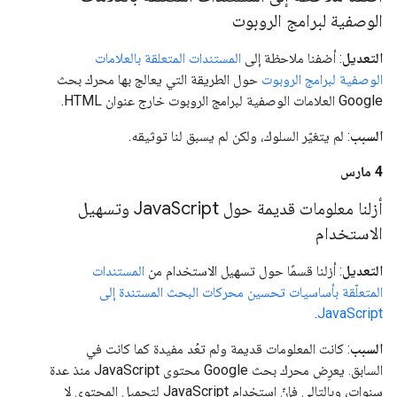
الوصفية لبرامج الروبوت
التعديل
: أضفنا ملاحظة إلى
المستندات المتعلقة بالعلامات
الوصفية لبرامج الروبوت
حول الطريقة التي يعالج بها محرك بحث
Google العلامات الوصفية لبرامج الروبوت خارج عنوان HTML.
السبب
: لم يتغيّر السلوك، ولكن لم يسبق لنا توثيقه.
‫4 مارس
أزلنا معلومات قديمة حول Java
Script وتسهيل
الاستخدام
التعديل
: أزلنا قسمًا حول تسهيل الاستخدام من
المستندات
المتعلّقة بأساسيات تحسين محركات البحث المستندة إلى
.
JavaScript
السبب
: كانت المعلومات قديمة ولم تعُد مفيدة كما كانت في
السابق. يعرِض محرك بحث Google محتوى JavaScript منذ عدة
سنوات، وبالتالي فإنّ استخدام JavaScript لتحميل المحتوى لا