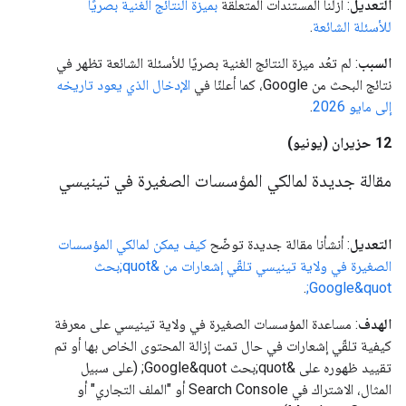
التعديل
: أزلنا المستندات المتعلقة
بميزة النتائج الغنية بصريًا
للأسئلة الشائعة
.
السبب
: لم تعُد ميزة النتائج الغنية بصريًا للأسئلة الشائعة تظهر في
نتائج البحث من Google، كما أعلنّا في
الإدخال الذي يعود تاريخه
إلى مايو 2026
.
‫12 حزيران (يونيو)
مقالة جديدة لمالكي المؤسسات الصغيرة في تينيسي
التعديل
: أنشأنا مقالة جديدة توضّح
كيف يمكن لمالكي المؤسسات
الصغيرة في ولاية تينيسي تلقّي إشعارات من &quot;بحث
.
Google&quot;
الهدف
: مساعدة المؤسسات الصغيرة في ولاية تينيسي على معرفة
كيفية تلقّي إشعارات في حال تمت إزالة المحتوى الخاص بها أو تم
تقييد ظهوره على &quot;بحث Google&quot; (على سبيل
المثال، الاشتراك في Search Console أو "الملف التجاري" أو