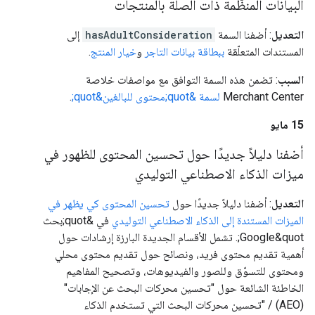
البيانات المنظَّمة ذات الصلة بالمنتجات
التعديل
: أضفنا السمة
hasAdultConsideration
إلى
المستندات المتعلّقة
ببطاقة بيانات التاجر
و
خيار المنتج
.
السبب
: تضمن هذه السمة التوافق مع مواصفات خلاصة
Merchant Center
لسمة &quot;محتوى للبالغين&quot;
.
‫15 مايو
أضفنا دليلاً جديدًا حول تحسين المحتوى للظهور في
ميزات الذكاء الاصطناعي التوليدي
التعديل
: أضفنا دليلاً جديدًا حول
تحسين المحتوى كي يظهر في
الميزات المستندة إلى الذكاء الاصطناعي التوليدي
في &quot;بحث
Google&quot;. تشمل الأقسام الجديدة البارزة إرشادات حول
أهمية تقديم محتوى فريد، ونصائح حول تقديم محتوى محلي
ومحتوى للتسوّق وللصور والفيديوهات، وتصحيح المفاهيم
الخاطئة الشائعة حول "تحسين محركات البحث عن الإجابات"
(AEO) / "تحسين محركات البحث التي تستخدم الذكاء