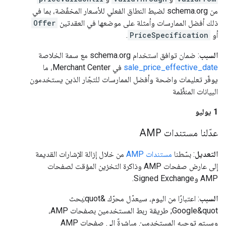
من schema.org لضبط النطاق الفعلي للأسعار المخفّضة، بما في
ذلك أفضل الممارسات وأمثلة على موضعها في العقدتين
Offer
أو
PriceSpecification
.
السبب
: ضمان توافق استخدام schema.org مع سمة الخلاصة
sale_price_effective_date
في Merchant Center، ما
يوفّر تعليمات واضحة وأفضل الممارسات للتجّار الذين يستخدمون
البيانات المنظَّمة
‫1 يوليو
عدّلنا مستندات AMP
التعديل
: بسّطنا
مستندات AMP
من خلال إزالة الإشارات القديمة
إلى عارض صفحات AMP وذاكرة التخزين المؤقت لصفحات
AMP وSigned Exchange.
السبب
: اعتبارًا من اليوم، سيعدّل محرّك &quot;بحث
Google&quot; طريقة ربط المستخدمين بصفحات AMP،
وسيتم توجيه المستخدمين مباشرةً إلى صفحات AMP