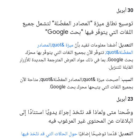
‫30 أبريل
توسيع نطاق ميزة "المصادر المفضّلة" لتشمل جميع
اللغات التي يتوفّر فيها "بحث Google"
التعديل
: أضفنا معلومات تفيد بأنّ
ميزة &quot;المصادر
المفضّلة&quot;
تتوفّر الآن بجميع اللغات التي يتوفّر بها محرّك
بحث Google، بما في ذلك مواد العرض المترجمة الجديدة للأزرار
القابلة للتنزيل.
السبب
: أصبحت ميزة &quot;المصادر المفضّلة&quot; متاحة الآن
بجميع اللغات التي يتيحها محرك بحث Google.
‫23 أبريل
وضّحنا متى ولماذا قد نتّخذ إجراءً يدويًا استنادًا إلى
البلاغات عن المحتوى غير المرغوب فيه
التعديل
: قدّمنا توضيحًا إضافيًا
حول الحالات التي قد نتّخذ فيها