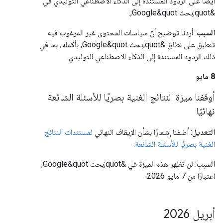
أيضًا على الردود المستندة إلى الذكاء الاصطناعي التوليدي في
&quot;بحث Google&quot;.
السبب
: أردنا توضيح أنّ سياسات المحتوى غير المرغوب فيه
تنطبق على نطاق &quot;بحث Google&quot; بأكمله، بما في
ذلك الردود المستندة إلى الذكاء الاصطناعي التوليدي.
‫8 مايو
أوقفنا ميزة النتائج الغنية بصريًا للأسئلة الشائعة
نهائيًا
التعديل
: أضفنا إشعارًا بشأن الإيقاف النهائي
لمستندات النتائج
الغنية بصريًا للأسئلة الشائعة
.
السبب
: لن تظهر هذه الميزة في &quot;بحث Google&quot;
اعتبارًا من 7 مايو 2026.
أبريل 2026