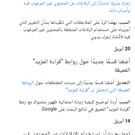
إجراءً يدويًا استنادًا إلى البلاغات عن المحتوى غير المرغوب فيه
وأسباب ذلك
.
السبب
: يهمّنا الردّ على الملاحظات التي تلقّيناها بشأن التغيير الذي
أجريناه على استخدام البلاغات المتعلقة بالمحتوى غير المرغوب
فيه لاتّخاذ إجراء يدوي.
‫20 أبريل
أضفنا قسمًا جديدًا حول روابط "قراءة المزيد"
العميقة
التعديل
: أضفنا قسمًا جديدًا إلى مستند المقتطفات حول
الروابط
العميقة التي تتضمّن زر "قراءة المزيد"
.
السبب
: أردنا توضيح كيفية زيادة احتمالية ظهور محتواك مع رابط
"قراءة المزيد" العميق في نتائج البحث على Google.
‫14 أبريل
توضيح بشأن استخدام الإبلاغات عن المحتوى غير