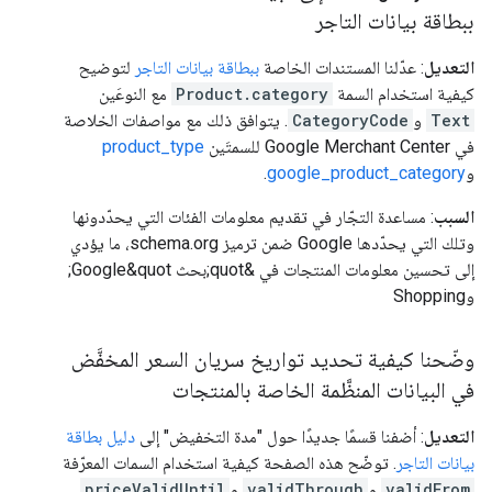
ببطاقة بيانات التاجر
التعديل
: عدّلنا المستندات الخاصة
ببطاقة بيانات التاجر
لتوضيح
كيفية استخدام السمة
Product.category
مع النوعَين
Text
و
CategoryCode
. يتوافق ذلك مع مواصفات الخلاصة
في Google Merchant Center للسمتَين
product_type
و
google_product_category
.
السبب
: مساعدة التجّار في تقديم معلومات الفئات التي يحدّدونها
وتلك التي يحدّدها Google ضمن ترميز schema.org، ما يؤدي
إلى تحسين معلومات المنتجات في &quot;بحث Google&quot;
وShopping
وضّحنا كيفية تحديد تواريخ سريان السعر المخفَّض
في البيانات المنظَّمة الخاصة بالمنتجات
التعديل
: أضفنا قسمًا جديدًا حول "مدة التخفيض" إلى
دليل بطاقة
بيانات التاجر
. توضّح هذه الصفحة كيفية استخدام السمات المعرّفة
validFrom
و
validThrough
و
priceValidUntil