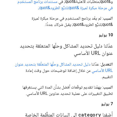
و&quot;متطلبات الأهلية&quot; في
مستندات برنامج المستخدِم
في مرحلة مبكرة لميزة &quot;تتبُّع الطرود&quot;
.
السبب
: لم يعُد برنامج المستخدِم في مرحلة مبكرة لميزة
&quot;تتبُّع الطرود&quot; يقبل شركاء جددًا.
‫10 يوليو
عدّلنا دليل تحديد المشاكل وحلّها المتعلقة بتحديد
عنوان URL الأساسي
التعديل
: عدّلنا
دليل تحديد المشاكل وحلّها المتعلّقة بتحديد عنوان
URL الأساسي
من خلال إضافة توضيحات حول وقت إعادة
التقييم.
السبب
: يهمّنا تقديم توقّعات أفضل بشأن المدة التي يستغرقها
تطبيق التغييرات على عملية تحديد عناوين URL الأساسي.
‫7 يوليو
أضفنا
category
إلى البيانات المنظَّمة الخاصة