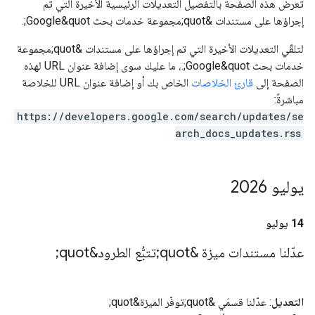
تعرض هذه الصفحة بالتفصيل التعديلات الرئيسية الأخيرة التي تم
إجراؤها على مستندات &quot;مجموعة خدمات بحث Google&quot;.
لتلقّي التعديلات الأخيرة التي تم إجراؤها على مستندات &quot;مجموعة
خدمات بحث Google&quot;.، ما عليك سوى إضافة عنوان URL لهذه
الصفحة إلى
قارئ الخلاصات
الخاص بك أو إضافة عنوان URL للخلاصة
مباشرةً:
https://developers.google.com/search/updates/se
arch_docs_updates.rss
يوليو 2026
‫14 يوليو
عدّلنا مستندات ميزة &quot;تتبُّع الطرود&quot;
التعديل
: عدّلنا قسمَي &quot;توفّر الميزة&quot;