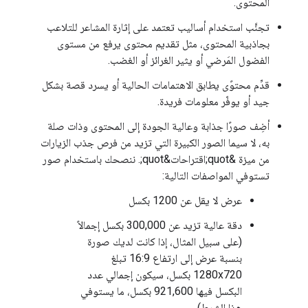
المحتوى.
تجنَّب استخدام أساليب تعتمد على إثارة المشاعر للتلاعب
بجاذبية المحتوى، مثل تقديم محتوى يرفع من مستوى
الفضول المَرضي أو يثير الغرائز أو الغضب.
قدِّم محتوًى يطابق الاهتمامات الحالية أو يسرد قصة بشكل
جيد أو يوفّر معلومات فريدة.
أضِف صورًا جذابة وعالية الجودة إلى المحتوى وذات صلة
به، لا سيما الصور الكبيرة التي تزيد من فرص جذب الزيارات
من ميزة &quot;اقتراحات&quot;. ننصحك باستخدام صور
تستوفي المواصفات التالية:
عرض لا يقل عن 1200 بكسل
دقة عالية تزيد عن 300,000 بكسل إجمالاً
(على سبيل المثال، إذا كانت لديك صورة
بنسبة عرض إلى ارتفاع 16:9 تبلغ
1280x720 بكسل، سيكون إجمالي عدد
البكسل فيها 921,600 بكسل، ما يستوفي
هذا الشرط)