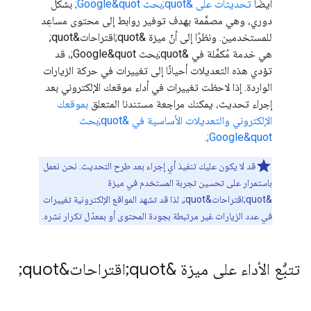
أيضًا
تحديثات على &quot;بحث Google&quot;
بشكل
دوري، وهي مصمَّمة بهدف توفير روابط إلى محتوى مساعِد
للمستخدمين. ونظرًا إلى أنّ ميزة &quot;اقتراحات&quot;
هي خدمة مُكمِّلة في &quot;بحث Google&quot;، قد
تؤدي هذه التعديلات أحيانًا إلى تغييرات في حركة الزيارات
الواردة. إذا لاحظت تغييرات في أداء موقعك الإلكتروني بعد
إجراء تحديث، يمكنك مراجعة مستندنا المتعلق
بموقعك
الإلكتروني والتعديلات الأساسية في &quot;بحث
.
Google&quot;
قد لا يكون عليك تنفيذ أي إجراء بعد طرح التحديث. نحن نعمل
باستمرار على تحسين تجربة المستخدم في ميزة
&quot;اقتراحات&quot;، لذا قد تشهد المواقع الإلكترونية تغييرات
في عدد الزيارات غير مرتبطة بجودة المحتوى أو بمعدّل تكرار نشره.
تتبُّع الأداء على ميزة &quot;اقتراحات&quot;