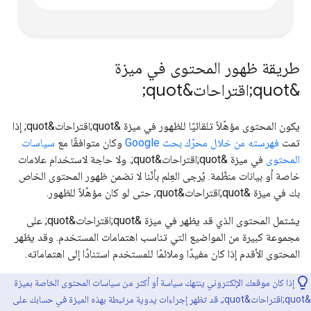
طريقة ظهور المحتوى في ميزة
&quot;اقتراحات&quot;
يكون المحتوى مؤهّلاً تلقائيًا للظهور في ميزة &quot;اقتراحات&quot; إذا
تمت
فهرسته من خلال محرّك بحث Google
وكان متوافقًا مع
سياسات
المحتوى
في ميزة &quot;اقتراحات&quot;. ولا حاجة لاستخدام علامات
خاصة أو بيانات منظّمة. يُرجى العِلم بأنّنا لا نضمن ظهور المحتوى الخاص
بك في ميزة &quot;اقتراحات&quot; حتى لو كان مؤهّلاً للظهور.
يشتمل المحتوى الذي قد يظهر في ميزة &quot;اقتراحات&quot; على
مجموعة كبيرة من المواضيع التي تناسب اهتمامات المستخدم. وقد يظهر
المحتوى الأقدم إذا كان مفيدًا وملائمًا للمستخدم استنادًا إلى اهتماماته.
إذا كان موقعك الإلكتروني ينتهك سياسة أو أكثر من سياسات المحتوى الخاصة بميزة
&quot;اقتراحات&quot;، قد تظهر إجراءات يدوية مرتبطة بهذه الميزة في حسابك على