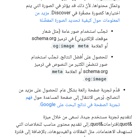
وتمثّل محتواها، لأنّ ذلك قد يؤثر في الصورة التي يتم
اختيارها كصورة مصغّرة في Discover.
مزيد من
المعلومات حول كيفية تحديد الصورة المفضّلة
تجنَّب استخدام صور عامة (مثل شعار
موقعك الإلكتروني) في ترميز schema.org
أو العلامة
meta
og:image
.
للحصول على أفضل النتائج، تجنَّب استخدام
صور تتضمّن الكثير من النصوص في ترميز
schema.org أو العلامة
meta
.
og:image
قدّم تجربة صفحة رائعة بشكل عام. للحصول على مزيد من
النصائح، يُرجى الانتقال إلى صفحة المساعدة حول
فهم
تجربة الصفحة في نتائج البحث على Google
.
لتقديم تجربة مستخدم جيدة، نسعى من خلال ميزة
&quot;اقتراحات&quot; إلى تقديم محتوى مناسب للخلاصات التي
تستهدف الاهتمامات، مثل المقالات والفيديوهات، بالإضافة إلى فلترة