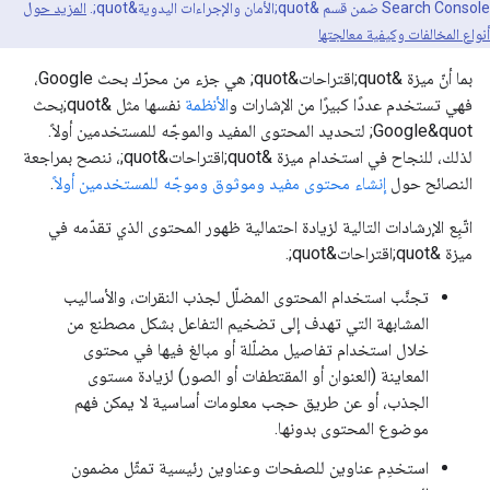
Search Console ضمن قسم &quot;الأمان والإجراءات اليدوية&quot;.
المزيد حول
أنواع المخالفات وكيفية معالجتها
بما أنّ ميزة &quot;اقتراحات&quot; هي جزء من محرّك بحث Google،
فهي تستخدم عددًا كبيرًا من الإشارات و
الأنظمة
نفسها مثل &quot;بحث
Google&quot; لتحديد المحتوى المفيد والموجّه للمستخدمين أولاً.
لذلك، للنجاح في استخدام ميزة &quot;اقتراحات&quot;، ننصح بمراجعة
النصائح حول
إنشاء محتوى مفيد وموثوق وموجّه للمستخدمين أولاً
.
اتّبِع الإرشادات التالية لزيادة احتمالية ظهور المحتوى الذي تقدّمه في
ميزة &quot;اقتراحات&quot;.
تجنَّب استخدام المحتوى المضلّل لجذب النقرات، والأساليب
المشابهة التي تهدف إلى تضخيم التفاعل بشكل مصطنع من
خلال استخدام تفاصيل مضلّلة أو مبالغ فيها في محتوى
المعاينة (العنوان أو المقتطفات أو الصور) لزيادة مستوى
الجذب، أو عن طريق حجب معلومات أساسية لا يمكن فهم
موضوع المحتوى بدونها.
استخدِم عناوين للصفحات وعناوين رئيسية تمثّل مضمون