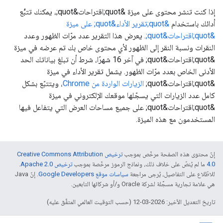
إذا كنت تنشر محتوى على ميزة &quot;اقتراحات&quot;، يمكنك تتبُّع
أدائك باستخدام
&quot;تقرير الأداء&quot; على ميزة
&quot;اقتراحات&quot;
. يعرض هذا التقرير عدد مرّات الظهور وعدد
النقرات ونسبة النقر إلى الظهور لأي محتوى خاص بك تم عرضه في ميزة
&quot;اقتراحات&quot; في آخر 16 شهرًا، شرط أن تبلغ بياناتك الحد
الأدنى الخاص بعدد مرّات الظهور. يشمل تقرير الأداء في ميزة
&quot;اقتراحات&quot;
الزيارات الواردة من Chrome
، ويتتبّع بشكل
كامل عدد الزيارات التي يسجّلها موقعك الإلكتروني في ميزة
&quot;اقتراحات&quot; على جميع مساحات العرض التي يتفاعل فيها
المستخدمون مع هذه الميزة.
إنّ محتوى هذه الصفحة مرخّص بموجب
ترخيص Creative Commons Attribution
4.0‏
ما لم يُنصّ على خلاف ذلك، ونماذج الرموز مرخّصة بموجب
ترخيص Apache 2.0‏
.
للاطّلاع على التفاصيل، يُرجى مراجعة
سياسات موقع Google Developers‏
. إنّ Java
هي علامة تجارية مسجَّلة لشركة Oracle و/أو شركائها التابعين.
تاريخ التعديل الأخير: 2026-03-12 (حسب التوقيت العالمي المتفَّق عليه)