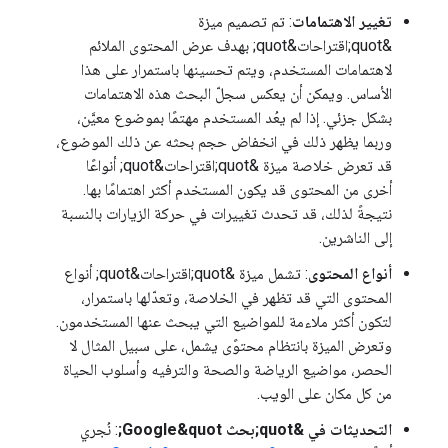
تغيير الاهتمامات
: تم تصميم ميزة
&quot;اقتراحات&quot; بهدف عرض المحتوى الملائم
لاهتمامات المستخدم، ويتم تحسينها باستمرار على هذا
الأساس. ويمكن أن يعكس سجلّ البحث هذه الاهتمامات
بشكل جزئي. إذا لم يعُد المستخدم مهتمًا بموضوع معيَّن،
وربما يظهر ذلك في انخفاض حجم بحثه عن ذلك الموضوع،
قد تعرض خلاصة ميزة &quot;اقتراحات&quot; أنواعًا
أخرى من المحتوى قد يكون المستخدم أكثر اهتمامًا بها.
نتيجةً لذلك، قد تحدث تغييرات في حركة الزيارات بالنسبة
إلى الناشرين.
أنواع المحتوى
: تشمل ميزة &quot;اقتراحات&quot; أنواع
المحتوى التي قد تظهر في الخلاصة، وتعدّلها باستمرار،
لتكون أكثر ملاءمة للمواضيع التي يبحث عنها المستخدمون.
وتعرض الميزة بانتظام محتوًى يشمل، على سبيل المثال لا
الحصر، مواضيع الرياضة والصحة والترفيه وأسلوب الحياة
من كل مكان على الويب.
التحديثات في &quot;بحث Google&quot;
: نُجري