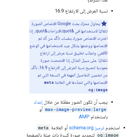
نسبة العرض إلى الارتفاع 16:9
يحاول محرّك بحث Google اقتصاص الصورة
تلقائيًا لاستخدامها في &quot;اقتراحات&quot;. إذا
اخترت اقتصاص صورك بنفسك، تأكَّد من أنّه تم
اقتصاصها ووضعها بشكل جيد لاستخدامها في الوضع
الأفقي، وتجنَّب تطبيق نسبة عرض إلى ارتفاع
تلقائيًا. على سبيل المثال، إذا اقتصصت صورة
عمودية لتصبح نسبة العرض إلى الارتفاع 16:9، تأكَّد
من تضمين التفاصيل المهمة في النسخة التي تم
اقتصاصها والتي تحدّدها في العلامة
meta
.
og:image
يجب أن تكون الصور مفعّلة من خلال
إعداد
max-image-preview:large
أو
باستخدام
AMP
.
استخدِم
ترميز schema.org
أو العلامة
meta
og:image
لتحديد صورة كبيرة ذات صلة بالصفحة