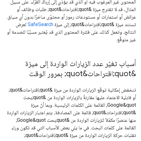
المحتوى غير المرغوب فيه أو الذي قد يؤدّي إلى إرباك القرّاء. على سبيل
المثال، قد لا تقترح ميزة &quot;اقتراحات&quot; طلبات وظائف أو
عرائض أو استمارات أو مستودعات رموز أو محتوًى ساخرًا بدون أي سياق.
تستند ميزة &quot;اقتراحات&quot; إلى ميزة
SafeSearch
لعرض
النتائج، وتعمل كذلك على فلترة المحتوى الذي قد يُعتبر مسبّبًا للصدمة أو
غير متوقَّع.
أسباب تغيّر عدد الزيارات الواردة إلى ميزة
&quot;اقتراحات&quot; بمرور الوقت
تنخفض إمكانية توقّع الزيارات الواردة من ميزة &quot;اقتراحات&quot;
أو قابلية الاعتماد عليها مقارنةً بالزيارات الواردة من &quot;بحث
Google&quot; القائمة على الكلمات الرئيسية. وبما أنّ ميزة
&quot;اقتراحات&quot; قائمة على المصادفة، يتم اعتبار الزيارات الواردة
منها عنصرًا مكمّلاً للزيارات الواردة من &quot;بحث Google&quot;
القائمة على كلمات البحث. في ما يلي بعض الأسباب التي قد تكون وراء
تقلبات حركة الزيارات الواردة من ميزة &quot;اقتراحات&quot;: