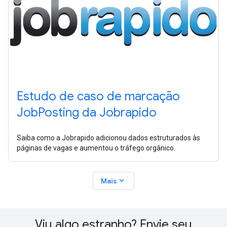
Estudo de caso de marcação
JobPosting da Jobrapido
Saiba como a Jobrapido adicionou dados estruturados às
páginas de vagas e aumentou o tráfego orgânico.
expand_more
Mais
Viu algo estranho? Envie seu