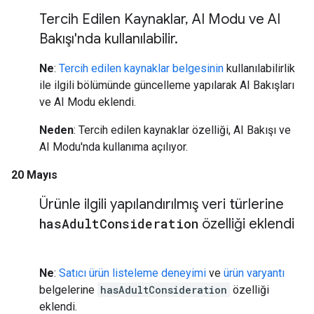
Tercih Edilen Kaynaklar
,
AI Modu ve AI
Bakışı'nda kullanılabilir
.
Ne
:
Tercih edilen kaynaklar belgesinin
kullanılabilirlik
ile ilgili bölümünde güncelleme yapılarak AI Bakışları
ve AI Modu eklendi.
Neden
: Tercih edilen kaynaklar özelliği, AI Bakışı ve
AI Modu'nda kullanıma açılıyor.
20 Mayıs
Ürünle ilgili yapılandırılmış veri türlerine
has
Adult
Consideration
özelliği eklendi
Ne
:
Satıcı ürün listeleme deneyimi
ve
ürün varyantı
belgelerine
hasAdultConsideration
özelliği
eklendi.