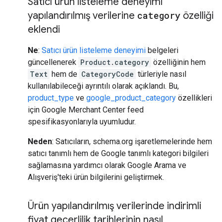
Satıcı ürün listeleme deneyimi
yapılandırılmış verilerine
category
özelliği
eklendi
Ne
:
Satıcı ürün listeleme deneyimi
belgeleri
güncellenerek
Product.category
özelliğinin hem
Text
hem de
CategoryCode
türleriyle nasıl
kullanılabileceği ayrıntılı olarak açıklandı. Bu,
product_type
ve
google_product_category
özellikleri
için Google Merchant Center feed
spesifikasyonlarıyla uyumludur.
Neden
: Satıcıların, schema.org işaretlemelerinde hem
satıcı tanımlı hem de Google tanımlı kategori bilgileri
sağlamasına yardımcı olarak Google Arama ve
Alışveriş'teki ürün bilgilerini geliştirmek.
Ürün yapılandırılmış verilerinde indirimli
fiyat geçerlilik tarihlerinin nasıl