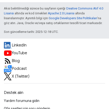
Aksi belirtilmediği sürece bu sayfanın içeriği
Creative Commons Atıf 4.0
Lisansı
altında ve kod örnekleri
Apache 2.0 Lisansı
altında
lisanslanmıştır. Ayrıntılı bilgi için
Google Developers Site Politikaları
'na
göz atın. Java, Oracle ve/veya satış ortaklarının tescilli ticari markasıdır.
Son güncelleme tarihi: 2025-12-18 UTC.
LinkedIn
YouTube
Blog
Podcast
X (Twitter)
Destek alın
Yardım forumuna gidin
Ofis saatleri için soru gönderin