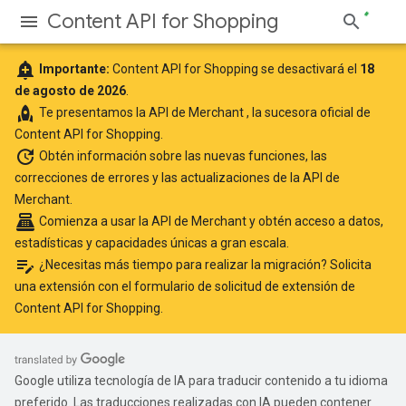
Content API for Shopping
add_alert
Importante:
Content API for Shopping se desactivará el
18
de agosto de 2026
.
rocket
Te presentamos
la API de Merchant
, la sucesora oficial de
Content API for Shopping.
update
Obtén información
sobre las nuevas funciones, las
correcciones de errores y las actualizaciones de la API de
Merchant.
point_of_sale
Comienza a usar la API de Merchant
y obtén acceso a datos,
estadísticas y capacidades únicas a gran escala.
edit_note
¿Necesitas más tiempo para realizar la migración? Solicita
una extensión con el
formulario de solicitud de extensión de
Content API for Shopping
.
Google utiliza tecnología de IA para traducir contenido a tu idioma
preferido. Las traducciones realizadas con IA pueden contener