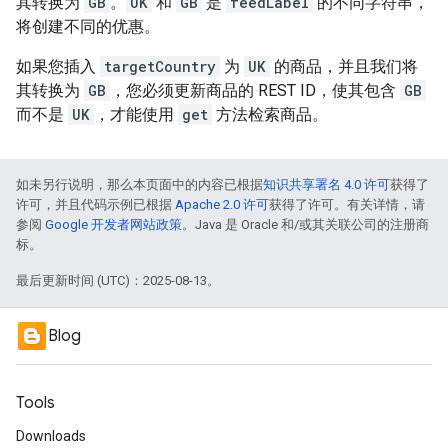
其转换为
GB
。
UK
和
GB
是
feedLabel
的不同字符串，
将创建不同的优惠。
如果您插入
targetCountry
为
UK
的商品，并且我们将
其转换为
GB
，您必须更新商品的 REST ID，使其包含
GB
而不是
UK
，才能使用
get
方法检索商品。
如未另行说明，那么本页面中的内容已根据
知识共享署名 4.0 许可
获得了
许可，并且代码示例已根据
Apache 2.0 许可
获得了许可。有关详情，请
参阅
Google 开发者网站政策
。Java 是 Oracle 和/或其关联公司的注册商
标。
最后更新时间 (UTC)：2025-08-13。
Blog
Tools
Downloads