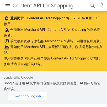
Content API for Shopping
add_alert
重要提示
：Content API for Shopping 将于
2026 年 8 月 18 日
停用。
rocket
全新推出
Merchant API
- Content API for Shopping 的正式继
任者。
update
获取最新资讯
了解新的 Merchant API 功能、问题修复和更新。
point_of_sale
开始使用 Merchant API
，大规模访问数据、数据洞见和独特功
能。
edit_note
需要更多时间来迁移？使用
Content API for Shopping 扩展服
务申请表单
申请扩展服务。
Google 会使用 AI 技术将内容翻译成您偏好的语言。AI 翻译可能包
含错误。