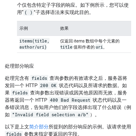
个仅包含特定子字段的响应。如下例所示，您可以使
用“
( )
”子选择语法来实现此目的。
示例
效果
items(
title
,
仅返回 items 数组中每个元素的
author
/
uri)
title
uri
值和作者的
。
处理部分响应
处理完含有
fields
查询参数的有效请求之后，服务器将
发回一个 HTTP
200 OK
状态代码以及所请求的数据。如
果
fields
查询参数出现错误或因其他原因而无效，服务
器将返回一个 HTTP
400 Bad Request
状态代码以及一
条错误消息，告知用户他们的字段选择出现了什么错误（例
如
"Invalid field selection a/b"
）。
以下是上文
简介部分
所提到的部分响应的示例。该请求使用
fields
参数来指定要返回的字段。