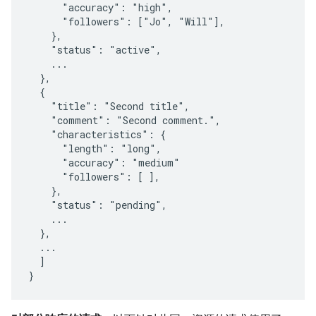
      "accuracy": "high",

      "followers": ["Jo", "Will"],

    },

    "status": "active",

    ...

  },

  {

    "title": "Second title",

    "comment": "Second comment.",

    "characteristics": {

      "length": "long",

      "accuracy": "medium"

      "followers": [ ],

    },

    "status": "pending",

    ...

  },

  ...

  ]

}