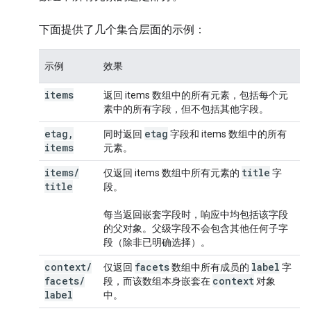
下面提供了几个集合层面的示例：
示例
效果
items
返回 items 数组中的所有元素，包括每个元
素中的所有字段，但不包括其他字段。
etag
,
etag
同时返回
字段和 items 数组中的所有
items
元素。
items
/
title
仅返回 items 数组中所有元素的
字
title
段。
每当返回嵌套字段时，响应中均包括该字段
的父对象。父级字段不会包含其他任何子字
段（除非已明确选择）。
context
/
facets
label
仅返回
数组中所有成员的
字
facets
/
context
段，而该数组本身嵌套在
对象
label
中。