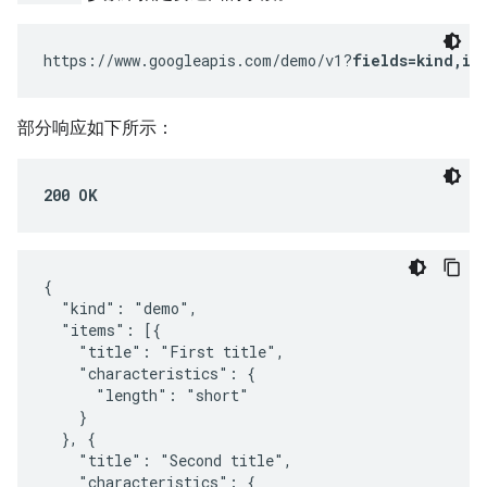
https://www.googleapis.com/demo/v1?
fields=kind,it
部分响应如下所示：
200 OK
{

  "kind": "demo",

  "items": [{

    "title": "First title",

    "characteristics": {

      "length": "short"

    }

  }, {

    "title": "Second title",

    "characteristics": {
