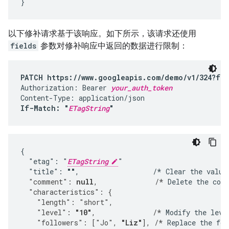
}
以下修补请求基于该响应。如下所示，该请求还使用
fields
参数对修补响应中返回的数据进行限制：
PATCH https://www.googleapis.com/demo/v1/324?fie
Authorization: Bearer 
your_auth_token
If-Match: "
ETagString
"
{

  "etag": "
ETagString
"

  "title": 
""
,                  /* Clear the value
  "comment": 
null
,              /*
 Delete the com
  "characteristics": {
    "length": "short",
    "level": 
"10"
,              /*
 Modify the leve
    "followers": ["Jo", 
"Liz"
], /*
 Replace the fol