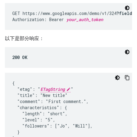
GET https://www.googleapis.com/demo/v1/324
?fields
Authorization: Bearer 
your_auth_token
以下是部分响应：
200 OK
{

  "etag": "
ETagString
"

  "title": "New title"

  "comment": "First comment.",

  "characteristics": {

    "length": "short",

    "level": "5",

    "followers": ["Jo", "Will"],

  }
