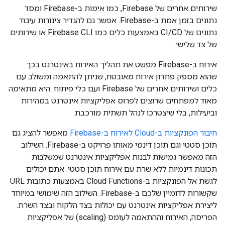
שירותים אחרים של Firebase, כמו אימות ב-Firebase ומסד
נתונים בזמן אמת ב-Firebase. אפשר גם להגדיר צינורות עיבוד
נתונים של CI/CD באמצעות כלים כמו Firebase CLI או שירותים
של צד שלישי.
אירוח ב-Firebase מפשט את תהליך האירוח באינטרנט בכך
שהוא מספק פתרון אירוח מאובטח, שניתן להתאמה ומשולב עם
כלים ושירותים אחרים של Firebase ועם כלי פיתוח. היא מתאימה
מאוד למפתחים שרוצים לפרוס אפליקציות אינטרנט במהירות
וביעילות, בלי שיצטרכו לנהל תשתית מורכבת.
חיבור הפונקציות ב-Cloud לאירוח ב-Firebase
מאפשר להציג גם
תוכן סטטי וגם תוכן דינמי מאותו פרויקט ב-Firebase. השילוב
הזה מאפשר גמישות לבנות אפליקציות אינטרנט שמשלבות
תכונות דינמיות ללא שרת עם אירוח תוכן סטטי. אתם יכולים
לגשת אל הפונקציות ב-Cloud Functions באמצעות כתובות URL
שקשורות לדומיין שלכם ב-Firebase. השילוב הזה שימושי במיוחד
ליצירת אפליקציות אינטרנט עם יכולות בצד הלקוח ובצד השרת.
הפריסה, האירוח וההתאמה לעומס (scaling) של אפליקציות