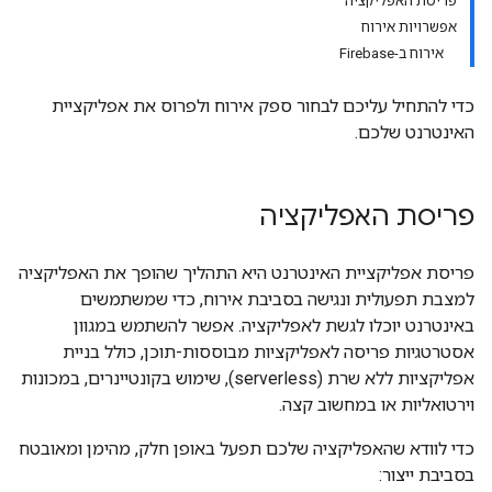
פריסת האפליקציה
אפשרויות אירוח
אירוח ב-Firebase
כדי להתחיל עליכם לבחור ספק אירוח ולפרוס את אפליקציית
האינטרנט שלכם.
פריסת האפליקציה
פריסת אפליקציית האינטרנט היא התהליך שהופך את האפליקציה
למצבת תפעולית ונגישה בסביבת אירוח, כדי שמשתמשים
באינטרנט יוכלו לגשת לאפליקציה. אפשר להשתמש במגוון
אסטרטגיות פריסה לאפליקציות מבוססות-תוכן, כולל בניית
אפליקציות ללא שרת (serverless), שימוש בקונטיינרים, במכונות
וירטואליות או במחשוב קצה.
כדי לוודא שהאפליקציה שלכם תפעל באופן חלק, מהימן ומאובטח
בסביבת ייצור: