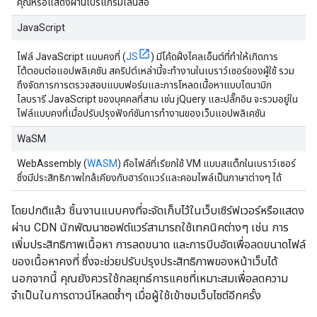
คุณหรือแสดงผ่านโปรแกรมเล่นสื่อ
JavaScript
ไฟล์ JavaScript แบบคงที่ (
JS
) มีโค้ดฝั่งไคลเอ็นต์ที่ทำให้เกิดการ
โต้ตอบต่อแอปพลิเคชัน สคริปต์เหล่านี้จะทำงานในเบราว์เซอร์ของผู้ใช้ รวม
ถึงจัดการการตรวจสอบแบบฟอร์มและการโหลดเนื้อหาแบบไดนามิก
ไลบรารี JavaScript ของบุคคลที่สาม เช่น jQuery และปลั๊กอิน จะรวมอยู่ใน
ไฟล์แบบคงที่เมื่อปรับปรุงฟังก์ชันการทำงานของเว็บแอปพลิเคชัน
WaSM
WebAssembly (
WASM
) คือไฟล์ที่เรียกใช้ VM แบบสแต็กในเบราว์เซอร์
ซึ่งมีประสิทธิภาพใกล้เคียงกับฮาร์ดแวร์และคอมไพล์เป็นภาษาต่างๆ ได้
โดยปกติแล้ว ชิ้นงานแบบคงที่จะจัดเก็บไว้ในเว็บเซิร์ฟเวอร์หรือแสดง
ผ่าน CDN นักพัฒนาซอฟต์แวร์สามารถใช้เทคนิคต่างๆ เช่น การ
เพิ่มประสิทธิภาพเนื้อหา การลดขนาด และการบีบอัดเพื่อลดขนาดไฟล์
ของเนื้อหาคงที่ ซึ่งจะช่วยปรับปรุงประสิทธิภาพของหน้าเว็บได้
นอกจากนี้ คุณยังควรใช้กลยุทธ์การแคชที่เหมาะสมเพื่อลดความ
จำเป็นในการดาวน์โหลดซ้ำๆ เมื่อผู้ใช้เข้าชมเว็บไซต์อีกครั้ง