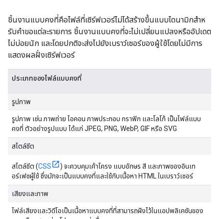
ชิ้นงานแบบคงที่คือไฟล์ที่เซิร์ฟเวอร์ไม่ได้สร้างขึ้นแบบไดนามิกสําห
รับคําขอแต่ละรายการ ชิ้นงานแบบคงที่จะไม่เปลี่ยนแปลงหรืออัปเดต
ไม่บ่อยนัก และโดยปกติจะส่งไปยังเบราว์เซอร์ของผู้ใช้โดยไม่มีการ
แสดงผลฝั่งเซิร์ฟเวอร์
ประเภทของไฟล์แบบคงที่
รูปภาพ
รูปภาพ เช่น ภาพถ่าย ไอคอน ภาพประกอบ กราฟิก และโลโก้ เป็นไฟล์แบบ
คงที่ ตัวอย่างรูปแบบ ได้แก่ JPEG, PNG, WebP, GIF หรือ SVG
สไตล์ชีต
สไตล์ชีต (
CSS
) จะควบคุมเค้าโครง แบบอักษร สี และภาพของอินเท
อร์เฟซผู้ใช้ ซึ่งมักจะเป็นแบบคงที่และใช้กับเนื้อหา HTML ในเบราว์เซอร์
เสียงและภาพ
ไฟล์เสียงและวิดีโอเป็นเนื้อหาแบบคงที่ที่สามารถฝังไว้ในแอปพลิเคชันของ