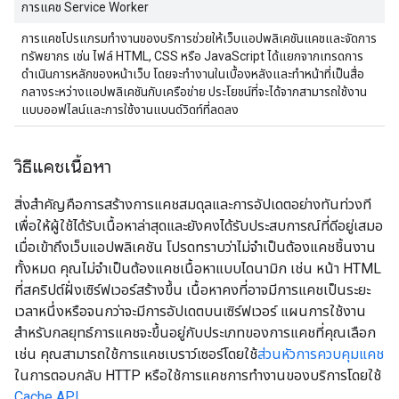
การแคช Service Worker
การแคชโปรแกรมทำงานของบริการช่วยให้เว็บแอปพลิเคชันแคชและจัดการ
ทรัพยากร เช่น ไฟล์ HTML, CSS หรือ JavaScript ได้แยกจากเทรดการ
ดำเนินการหลักของหน้าเว็บ โดยจะทำงานในเบื้องหลังและทำหน้าที่เป็นสื่อ
กลางระหว่างแอปพลิเคชันกับเครือข่าย ประโยชน์ที่จะได้จากสามารถใช้งาน
แบบออฟไลน์และการใช้งานแบนด์วิดท์ที่ลดลง
วิธีแคชเนื้อหา
สิ่งสำคัญคือการสร้างการแคชสมดุลและการอัปเดตอย่างทันท่วงที
เพื่อให้ผู้ใช้ได้รับเนื้อหาล่าสุดและยังคงได้รับประสบการณ์ที่ดีอยู่เสมอ
เมื่อเข้าถึงเว็บแอปพลิเคชัน โปรดทราบว่าไม่จําเป็นต้องแคชชิ้นงาน
ทั้งหมด คุณไม่จำเป็นต้องแคชเนื้อหาแบบไดนามิก เช่น หน้า HTML
ที่สคริปต์ฝั่งเซิร์ฟเวอร์สร้างขึ้น เนื้อหาคงที่อาจมีการแคชเป็นระยะ
เวลาหนึ่งหรือจนกว่าจะมีการอัปเดตบนเซิร์ฟเวอร์ แผนการใช้งาน
สำหรับกลยุทธ์การแคชจะขึ้นอยู่กับประเภทของการแคชที่คุณเลือก
เช่น คุณสามารถใช้การแคชเบราว์เซอร์โดยใช้
ส่วนหัวการควบคุมแคช
ในการตอบกลับ HTTP หรือใช้การแคชการทำงานของบริการโดยใช้
Cache API