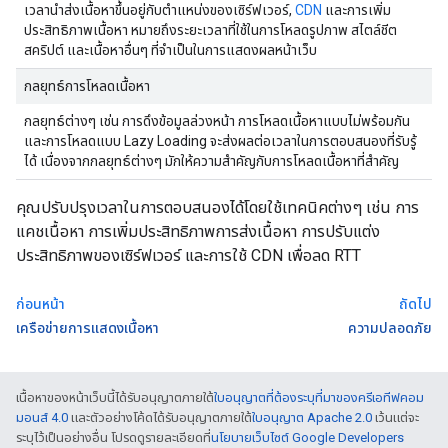
เวลานำส่งเนื้อหาขึ้นอยู่กับตำแหน่งของเซิร์ฟเวอร์,
CDN
และการเพิ่ม
ประสิทธิภาพเนื้อหา หมายถึงระยะเวลาที่ใช้ในการโหลดรูปภาพ สไตล์ชีต
สคริปต์ และเนื้อหาอื่นๆ ที่จำเป็นในการแสดงผลหน้าเว็บ
กลยุทธ์การโหลดเนื้อหา
กลยุทธ์ต่างๆ เช่น การดึงข้อมูลล่วงหน้า การโหลดเนื้อหาแบบไม่พร้อมกัน
และการโหลดแบบ Lazy Loading จะส่งผลต่อเวลาในการตอบสนองที่รับรู้
ได้ เนื่องจากกลยุทธ์ต่างๆ มักให้ความสำคัญกับการโหลดเนื้อหาที่สำคัญ
คุณปรับปรุงเวลาในการตอบสนองได้โดยใช้เทคนิคต่างๆ เช่น การ
แคชเนื้อหา การเพิ่มประสิทธิภาพการส่งเนื้อหา การปรับแต่ง
ประสิทธิภาพของเซิร์ฟเวอร์ และการใช้ CDN เพื่อลด RTT
ก่อนหน้า
ถัดไป
เครือข่ายการแสดงเนื้อหา
ความปลอดภัย
เนื้อหาของหน้าเว็บนี้ได้รับอนุญาตภายใต้
ใบอนุญาตที่ต้องระบุที่มาของครีเอทีฟคอม
มอนส์ 4.0
และตัวอย่างโค้ดได้รับอนุญาตภายใต้
ใบอนุญาต Apache 2.0
เว้นแต่จะ
ระบุไว้เป็นอย่างอื่น โปรดดูรายละเอียดที่
นโยบายเว็บไซต์ Google Developers