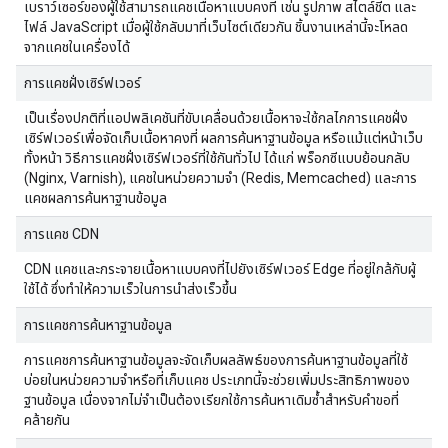
เบราว์เซอร์ของผู้ใช้สามารถแคชเนื้อหาแบบคงที่ เช่น รูปภาพ สไตล์ชีต และ
ไฟล์ JavaScript เมื่อผู้ใช้กลับมาที่เว็บไซต์เดียวกัน ชิ้นงานเหล่านี้จะโหลด
จากแคชในเครื่องได้
การแคชฝั่งเซิร์ฟเวอร์
เป็นเรื่องปกติที่แอปพลิเคชันที่ขับเคลื่อนด้วยเนื้อหาจะใช้กลไกการแคชฝั่ง
เซิร์ฟเวอร์เพื่อจัดเก็บเนื้อหาคงที่ ผลการค้นหาฐานข้อมูล หรือแม้แต่หน้าเว็บ
ทั้งหน้า วิธีการแคชฝั่งเซิร์ฟเวอร์ที่ใช้กันทั่วไป ได้แก่ พร็อกซีแบบย้อนกลับ
(Nginx, Varnish), แคชในหน่วยความจำ (Redis, Memcached) และการ
แคชผลการค้นหาฐานข้อมูล
การแคช CDN
CDN แคชและกระจายเนื้อหาแบบคงที่ไปยังเซิร์ฟเวอร์ Edge ที่อยู่ใกล้กับผู้
ใช้ได้ ซึ่งทำให้ความเร็วในการนำส่งเร็วขึ้น
การแคชการค้นหาฐานข้อมูล
การแคชการค้นหาฐานข้อมูลจะจัดเก็บผลลัพธ์ของการค้นหาฐานข้อมูลที่ใช้
บ่อยในหน่วยความจำหรือที่เก็บแคช ประเภทนี้จะช่วยเพิ่มประสิทธิภาพของ
ฐานข้อมูล เนื่องจากไม่จำเป็นต้องเรียกใช้การค้นหาเดิมซ้ำสำหรับคำขอที่
คล้ายกัน