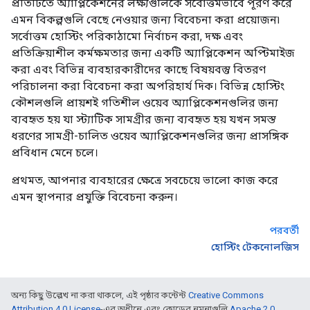
প্রতিটিতে অ্যাপ্লিকেশনের লক্ষ্যগুলিকে সর্বোত্তমভাবে পূরণ করে
এমন বিকল্পগুলি বেছে নেওয়ার জন্য বিবেচনা করা প্রয়োজন৷
সর্বোত্তম হোস্টিং পরিকাঠামো নির্বাচন করা, দক্ষ এবং
প্রতিক্রিয়াশীল কর্মক্ষমতার জন্য একটি অ্যাপ্লিকেশন অপ্টিমাইজ
করা এবং বিভিন্ন ব্যবহারকারীদের কাছে বিষয়বস্তু বিতরণ
পরিচালনা করা বিবেচনা করা অপরিহার্য দিক। বিভিন্ন হোস্টিং
কৌশলগুলি প্রায়শই গতিশীল ওয়েব অ্যাপ্লিকেশনগুলির জন্য
ব্যবহৃত হয় যা স্ট্যাটিক সামগ্রীর জন্য ব্যবহৃত হয় যখন সমস্ত
ধরণের সামগ্রী-চালিত ওয়েব অ্যাপ্লিকেশনগুলির জন্য প্রাসঙ্গিক
প্রবিধান মেনে চলে।
প্রথমত, আপনার ব্যবহারের ক্ষেত্রে সবচেয়ে ভালো কাজ করে
এমন স্থাপনার প্রযুক্তি বিবেচনা করুন।
পরবর্তী
হোস্টিং টেকনোলজিস
অন্য কিছু উল্লেখ না করা থাকলে, এই পৃষ্ঠার কন্টেন্ট
Creative Commons
Attribution 4.0 License
-এর অধীনে এবং কোডের নমুনাগুলি
Apache 2.0