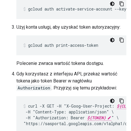
gcloud
auth
activate-service-account
--key-f
Użyj konta usługi, aby uzyskać token autoryzacyjny:
gcloud auth print-access-token
Polecenie zwraca wartość tokena dostępu.
Gdy korzystasz z interfejsu API, przekaż wartość
tokena jako token Bearer w nagłówku
Authorization
. Przyjrzyj się temu przykładowi:
curl
-X
GET
-H
"X-Goog-User-Project:
${CLIE
-H
"Content-Type:
application/json"
-H
"Authorization:
Bearer
${TOKEN}
"
\

"https://sasportal.googleapis.com/v1alpha1/cu