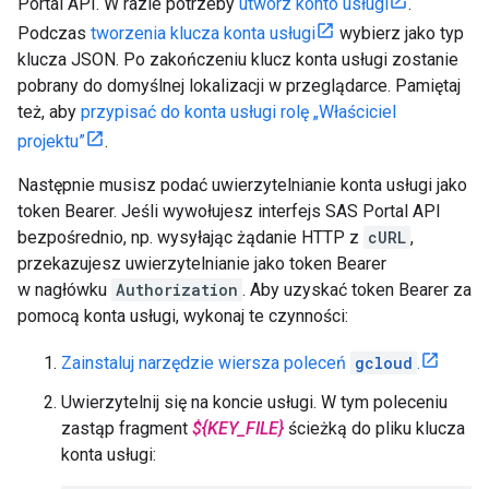
Portal API. W razie potrzeby
utwórz konto usługi
.
Podczas
tworzenia klucza konta usługi
wybierz jako typ
klucza JSON. Po zakończeniu klucz konta usługi zostanie
pobrany do domyślnej lokalizacji w przeglądarce. Pamiętaj
też, aby
przypisać do konta usługi rolę „Właściciel
projektu”
.
Następnie musisz podać uwierzytelnianie konta usługi jako
token Bearer. Jeśli wywołujesz interfejs SAS Portal API
bezpośrednio, np. wysyłając żądanie HTTP z
cURL
,
przekazujesz uwierzytelnianie jako token Bearer
w nagłówku
Authorization
. Aby uzyskać token Bearer za
pomocą konta usługi, wykonaj te czynności:
Zainstaluj narzędzie wiersza poleceń
gcloud
.
Uwierzytelnij się na koncie usługi. W tym poleceniu
zastąp fragment
${KEY_FILE}
ścieżką do pliku klucza
konta usługi: