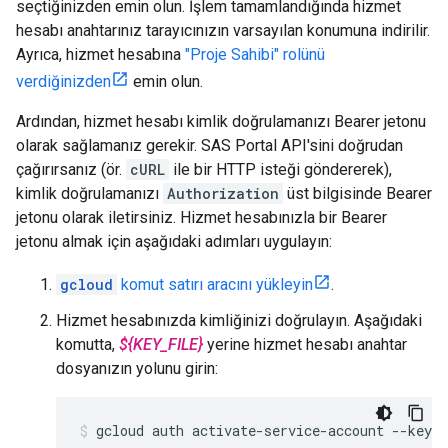
seçtiğinizden emin olun. İşlem tamamlandığında hizmet
hesabı anahtarınız tarayıcınızın varsayılan konumuna indirilir.
Ayrıca, hizmet hesabına
"Proje Sahibi" rolünü
verdiğinizden
emin olun.
Ardından, hizmet hesabı kimlik doğrulamanızı Bearer jetonu
olarak sağlamanız gerekir. SAS Portal API'sini doğrudan
çağırırsanız (ör.
cURL
ile bir HTTP isteği göndererek),
kimlik doğrulamanızı
Authorization
üst bilgisinde Bearer
jetonu olarak iletirsiniz. Hizmet hesabınızla bir Bearer
jetonu almak için aşağıdaki adımları uygulayın:
gcloud
komut satırı aracını yükleyin
.
Hizmet hesabınızda kimliğinizi doğrulayın. Aşağıdaki
komutta,
${KEY_FILE}
yerine hizmet hesabı anahtar
dosyanızın yolunu girin:
gcloud
auth
activate-service-account
--key-f