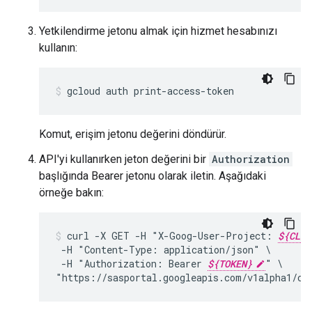
Yetkilendirme jetonu almak için hizmet hesabınızı
kullanın:
gcloud auth print-access-token
Komut, erişim jetonu değerini döndürür.
API'yi kullanırken jeton değerini bir
Authorization
başlığında Bearer jetonu olarak iletin. Aşağıdaki
örneğe bakın:
curl
-X
GET
-H
"X-Goog-User-Project:
${CLIE
-H
"Content-Type:
application/json"
-H
"Authorization:
Bearer
${TOKEN}
"
\

"https://sasportal.googleapis.com/v1alpha1/cu