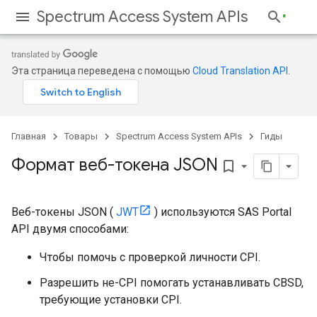
Spectrum Access System APIs
Эта страница переведена с помощью
Cloud Translation API
.
Главная
Товары
Spectrum Access System APIs
Гиды
Формат веб-токена JSON
bookmark_border
Веб-токены JSON (
JWT
) используются SAS Portal
API двумя способами:
Чтобы помочь с проверкой личности CPI.
Разрешить не-CPI помогать устанавливать CBSD,
требующие установки CPI.