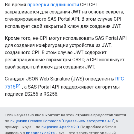
Во время
проверки подлинности
CPI CPI
запрашивается для создания JWT на основе секрета,
сгенерированного SAS Portal API. В этом случае CPI
использует свой закрытый ключ для создания JWT.
Кроме того, не-CPI могут использовать SAS Portal API
для создания конфигурации устройства из JWT,
созданного CPI. В этом случае JWT содержит
регистрационные параметры CBSD, а CPI использует
свой закрытый ключ для создания JWT.
Стандарт JSON Web Signature (JWS) определен в
RFC
7515
, а SAS Portal API поддерживает алгоритмы
подписи ES256 и RS256.
Если не указано иное, контент на этой странице предоставляется
по
лицензии Creative Commons "С указанием авторства 4.0"
, а
примеры кода – по
лицензии Apache 2.0
. Подробнее об этом
написано в
правилах сайта
. Java – это зарегистрированный