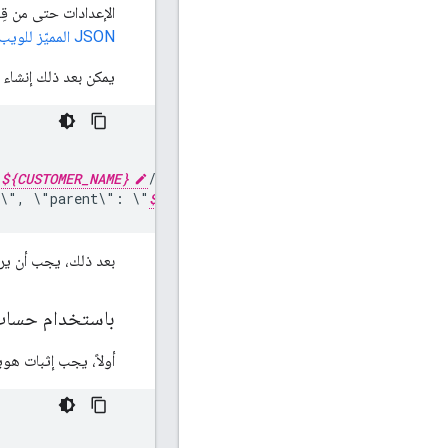
الإعدادات حتى من قِبل المستخدمين غير التابعي
JSON المميّز للويب
يمكن بعد ذلك إنشاء إ
/
${CUSTOMER_NAME}
/devices:createSigned"
\",
\"parent\":
\"
${CUSTOMER_NAME}
\"
}"
بعد ذلك، يجب أن يرسل جهاز CBSD طلب تسجيل إلى نظام S
باستخدام حساب PI
أولاً، يجب إثبات هوية CPI قبل مح