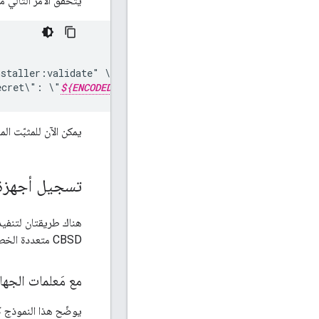
يتحقّق الأمر التالي من هوية I
nstaller:validate"
ecret\":
\"
${ENCODED_SECRET}\
"
}"
يمكن الآن للمثبّت المعتمد تثبيت جهاز SD
تسجيل أجهزة CBSD المتعدد الخط
CBSD متعددة الخطوات باستخدام مَعلمات سبق أن وقّع عليها CPI أو باستخدام حساب CPI.
مع مَعلمات الجهاز