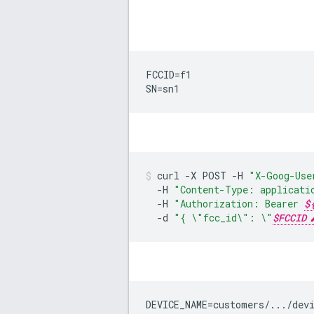
FCCID=f1

SN=sn1
curl
-
X
POST
-
H
"X-Goog-Use
-
H
"Content-Type: applicati
-
H
"Authorization: Bearer 
$
-
d
"{ 
\"
fcc_id
\"
: 
\"
$FCCID
DEVICE_NAME=customers/.../dev