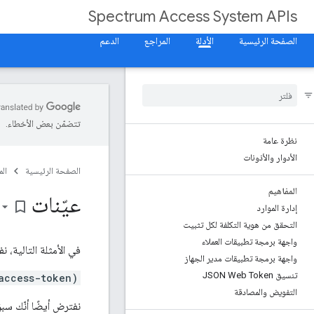
Spectrum Access System APIs
الصفحة الرئيسية
الأدلة
المراجع
الدعم
تتضمّن بعض الأخطاء.
نظرة عامة
الأدوار والأذونات
الصفحة الرئيسية
ال
المفاهيم
عيّنات
bookmark_border
إدارة الموارد
التحقق من هوية التكلفة لكل تثبيت
واجهة برمجة تطبيقات العملاء
في الأمثلة التالية، ن
واجهة برمجة تطبيقات مدير الجهاز
تنسيق JSON Web Token
access-token)
التفويض والمصادقة
نفترض أيضًا أنّك س