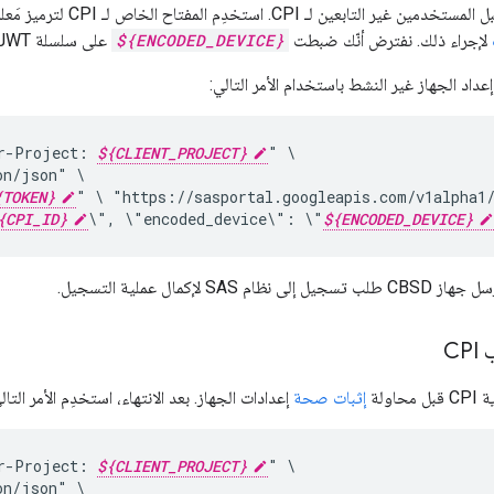
ن لـ CPI. استخدِم المفتاح الخاص لـ CPI لترميز مَعلمات CBSD. نستخدم
لإجراء ذلك. نفترض أنّك ضبطت
${ENCODED_DEVICE}
على سلسلة JWT و
عداد الجهاز غير النشط باستخدام الأمر التالي:
r-Project:
${CLIENT_PROJECT}
"
on/json"
{TOKEN}
"
\
"https://sasportal.googleapis.com/v1alpha1
{CPI_ID}
\",
\"encoded_device\":
\"
${ENCODED_DEVICE}
SA لإكمال عملية التسجيل.
C
اولة
إثبات صحة
إعدادات الجهاز. بعد الانتهاء، استخدِم الأمر الت
r-Project:
${CLIENT_PROJECT}
"
on/json"