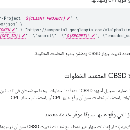
CP وشهادتها.
r-Project:
${CLIENT_PROJECT}
"
on/json"
TOKEN
"
\
"https://sasportal.googleapis.com/v1alpha1/i
{CPI_ID}\
",
\"secret\":
\"
${SECRET}\
",
\"encoded_s
CB يتضمّن جميع المَعلمات المطلوبة.
وات
هناك طريقتان لتنفيذ عملية تسجيل أجهزة CBSD المتعدّدة الخطوات، وهما موض
 التي وقّع عليها سابقًا موفّر خدمة معتمد