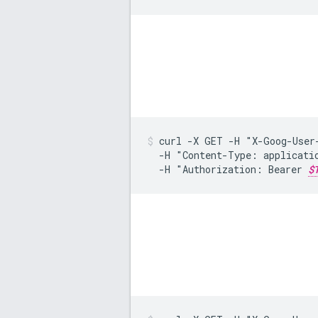
curl
-X
GET
-H
"X-Goog-User
-H
"Content-Type:
applicati
-H
"Authorization:
Bearer
$