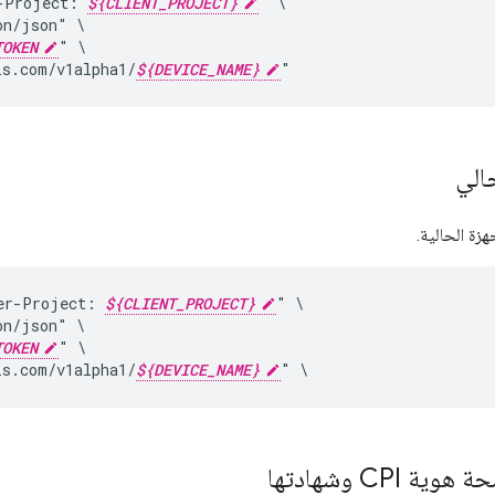
-Project:
${CLIENT_PROJECT}
"
on/json"
TOKEN
"
is.com/v1alpha1/
${DEVICE_NAME}
"
الي
جهزة الحالية.
er-Project:
${CLIENT_PROJECT}
"
on/json"
TOKEN
"
is.com/v1alpha1/
${DEVICE_NAME}
"
\
 CPI وشهادتها