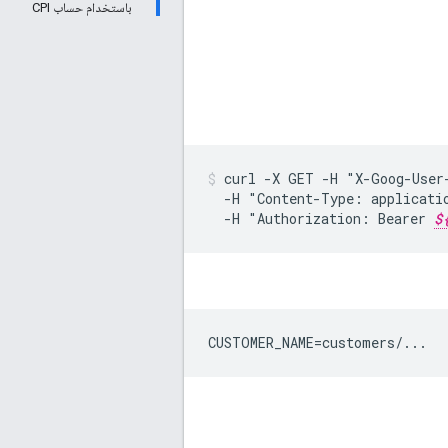
باستخدام حساب CPI
curl
-X
GET
-H
"X-Goog-User
-H
"Content-Type:
applicati
-H
"Authorization:
Bearer
$
CUSTOMER_NAME=customers/...