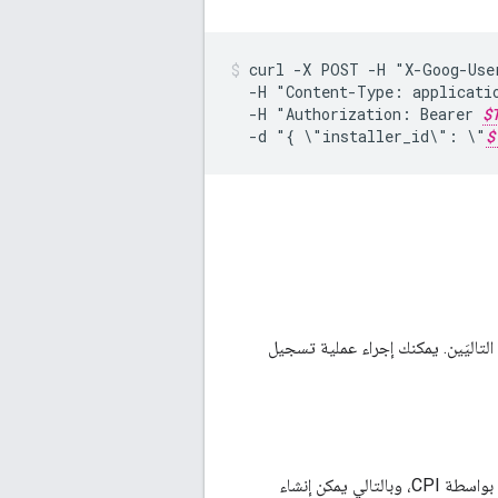
curl
-X
POST
-H
"X-Goog-Use
-H
"Content-Type:
applicati
-H
"Authorization:
Bearer
$
-d
"{
\"installer_id\":
\"
$
ّحتان في القسمَين التاليَين. يمكنك إجراء عملية تسجيل
يوضّح هذا النموذج كيفية إنشاء إعدادات جهاز غير نشطة مع مَعلمات تثبيت CBSD سبق أن ترميزها بواسطة CPI، وبالتالي يمكن إنشاء