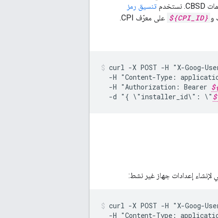
تنسيق رمز
${CPI_ID}
على معرّف CPI.
curl
-X
POST
-H
"X-Goog-Use
-H
"Content-Type:
applicati
-H
"Authorization:
Bearer
$
-d
"{
\"installer_id\":
\"
$
الي لإنشاء إعدادات جهاز غير نشط:
curl
-X
POST
-H
"X-Goog-Use
-H
"Content-Type:
applicati