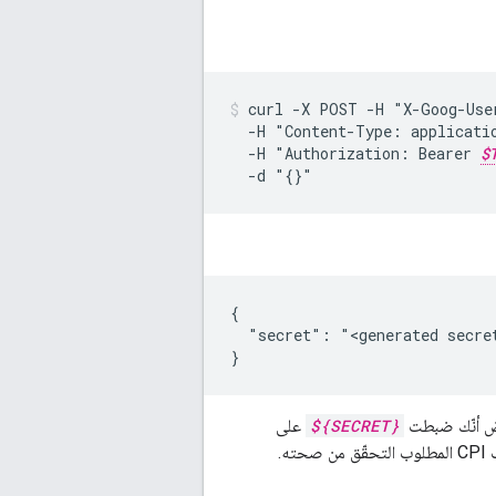
curl
-X
POST
-H
"X-Goog-Use
-H
"Content-Type:
applicati
-H
"Authorization:
Bearer
$
-d
"{}"
{

  "secret": "<generated secret
ض أنّك ضبطت
${SECRET}
على
ته.