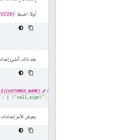
أولاً، اضبط
FCCID}
بعد ذلك، أنشئ إعدادا
/
${CUSTOMER_NAME}
/devices"
"
: { 
\"
call_sign
\"
: 
\"
cs1
\"
, 
\"
category
\"
: 
\"
DEVICE_CA
يعرض الأمر إعدادات ج