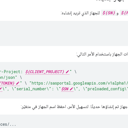
${
و
${SN}
للجهاز الذي تريد إنشاءه:
ت الجهاز باستخدام الأمر التالي:
r-Project: 
${CLIENT_PROJECT}
"
on/json"
{TOKEN}
"
\
"https://sasportal.googleapis.com/v1alpha1
\"
, 
\"
serial_number
\"
: 
\"
$SN
\"
, 
\"
preloaded_config
\
هاز تم إنشاؤها حديثًا. لتسهيل الأمر، احفظ اسم الجهاز في متغيّر:
ices/...