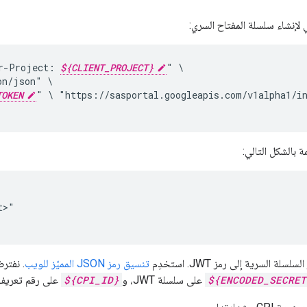
ي لإنشاء سلسلة المفتاح السري:
r-Project:
${CLIENT_PROJECT}
"
on/json"
TOKEN
"
\
"https://sasportal.googleapis.com/v1alpha1/i
ة بالشكل التالي:
>"

ة السرية إلى رمز JWT. استخدِم
تنسيق رمز JSON المميّز للويب
. نفتر
${ENCODED_SECRET
على سلسلة JWT، و
${CPI_ID}
على رقم تعريف CPI المطلوب التحقّق من صح