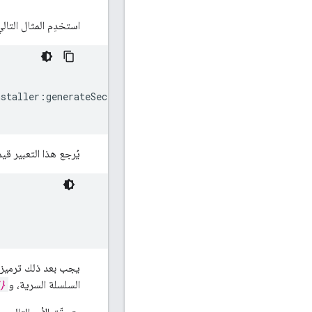
استخدِم المثال التال
nstaller:generateSecret"
يُرجع هذا التعبير قيم
يجب بعد ذلك ترميز السلسل
السلسلة السرية، و
}