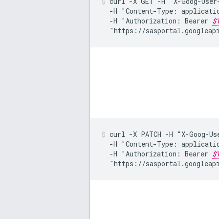
curl
-X
GET
-H
"X-Goog-User
-H
"Content-Type:
applicati
-H
"Authorization:
Bearer
$
"https://sasportal.googleap
curl
-X
PATCH
-H
"X-Goog-Us
-H
"Content-Type:
applicati
-H
"Authorization:
Bearer
$
"https://sasportal.googleap