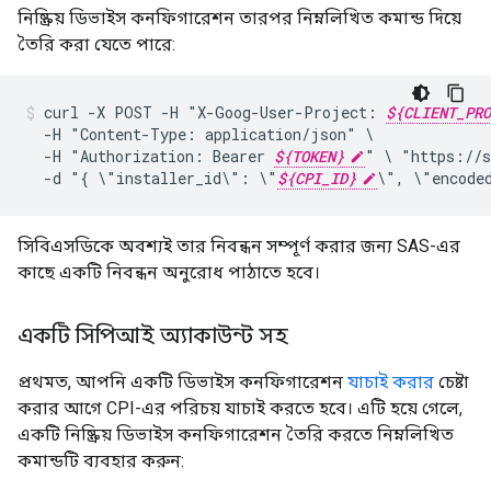
নিষ্ক্রিয় ডিভাইস কনফিগারেশন তারপর নিম্নলিখিত কমান্ড দিয়ে
তৈরি করা যেতে পারে:
curl
-X
POST
-H
"X-Goog-User-Project:
${CLIENT_PRO
-H
"Content-Type:
application/json"
-H
"Authorization:
Bearer
${TOKEN}
"
\
"https://s
-d
"{
\"installer_id\":
\"
${CPI_ID}
\",
\"encode
সিবিএসডিকে অবশ্যই তার নিবন্ধন সম্পূর্ণ করার জন্য SAS-এর
কাছে একটি নিবন্ধন অনুরোধ পাঠাতে হবে।
একটি সিপিআই অ্যাকাউন্ট সহ
প্রথমত, আপনি একটি ডিভাইস কনফিগারেশন
যাচাই করার
চেষ্টা
করার আগে CPI-এর পরিচয় যাচাই করতে হবে। এটি হয়ে গেলে,
একটি নিষ্ক্রিয় ডিভাইস কনফিগারেশন তৈরি করতে নিম্নলিখিত
কমান্ডটি ব্যবহার করুন: