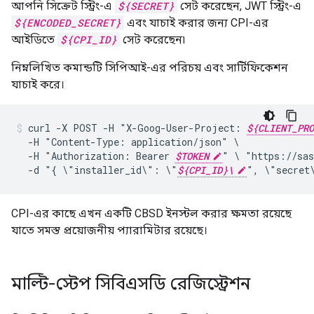
আপনি সিক্রেট স্ট্রিং-এ
${SECRET}
সেট করেছেন, JWT স্ট্রিং-এ
${ENCODED_SECRET}
এবং যাচাই করার জন্য CPI-এর
আইডিতে
${CPI_ID}
সেট করেছেন৷
নিম্নলিখিত কমান্ডটি সিপিআই-এর পরিচয় এবং সার্টিফিকেশন
যাচাই করে।
curl
-X
POST
-H
"X-Goog-User-Project:
${CLIENT_PRO
-H
"Content-Type:
application/json"
-H
"Authorization:
Bearer
$TOKEN
"
\
"https://sas
-d
"{
\"installer_id\":
\"
${CPI_ID}\
",
\"secret
CPI-এর কাছে এখন একটি CBSD ইনস্টল করার ক্ষমতা রয়েছে
যাতে সমস্ত প্রয়োজনীয় প্যারামিটার রয়েছে।
মাল্টি-স্টেপ সিবিএসডি রেজিস্ট্রেশন