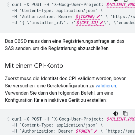
curl
-X
POST
-H
"X-Goog-User-Project:
${CLIENT_PRO
-H
"Content-Type:
application/json"
-H
"Authorization:
Bearer
${TOKEN}
"
\
"https://s
-d
"{
\"installer_id\":
\"
${CPI_ID}
\",
\"encode
Das CBSD muss dann eine Registrierungsanfrage an das
SAS senden, um die Registrierung abzuschließen.
Mit einem CPI-Konto
Zuerst muss die Identität des CPI validiert werden, bevor
Sie versuchen, eine Gerätekonfiguration zu
validieren
.
Verwenden Sie dann den folgenden Befehl, um eine
Konfiguration für ein inaktives Gerät zu erstellen:
curl
-X
POST
-H
"X-Goog-User-Project:
${CLIENT_PRO
-H
"Content-Type:
application/json"
-H
"Authorization:
Bearer
$TOKEN"
\
"https://sas