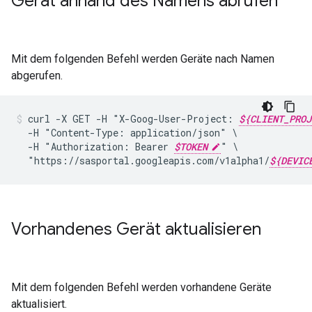
Gerät anhand des Namens abrufen
Mit dem folgenden Befehl werden Geräte nach Namen
abgerufen.
curl
-X
GET
-H
"X-Goog-User-Project:
${CLIENT_PROJ
-H
"Content-Type:
application/json"
-H
"Authorization:
Bearer
$TOKEN
"
"https://sasportal.googleapis.com/v1alpha1/
${DEVIC
Vorhandenes Gerät aktualisieren
Mit dem folgenden Befehl werden vorhandene Geräte
aktualisiert.