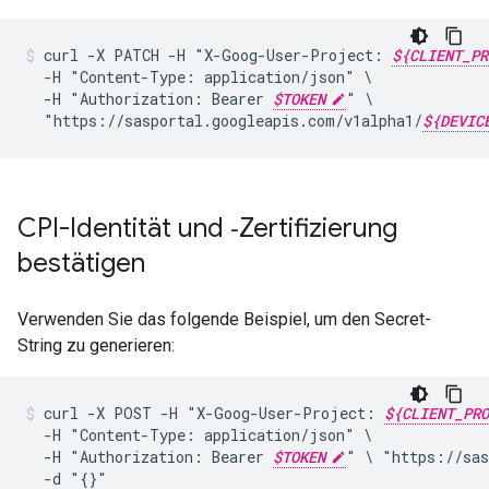
curl
-X
PATCH
-H
"X-Goog-User-Project:
${CLIENT_PR
-H
"Content-Type:
application/json"
-H
"Authorization:
Bearer
$TOKEN
"
"https://sasportal.googleapis.com/v1alpha1/
${DEVIC
CPI-Identität und ‑Zertifizierung
bestätigen
Verwenden Sie das folgende Beispiel, um den Secret-
String zu generieren:
curl
-X
POST
-H
"X-Goog-User-Project:
${CLIENT_PRO
-H
"Content-Type:
application/json"
-H
"Authorization:
Bearer
$TOKEN
"
\
"https://sas
-d
"{}"