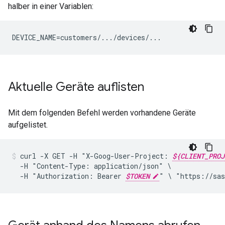
halber in einer Variablen:
DEVICE_NAME=customers/.../devices/...
Aktuelle Geräte auflisten
Mit dem folgenden Befehl werden vorhandene Geräte
aufgelistet.
curl
-X
GET
-H
"X-Goog-User-Project:
${CLIENT_PROJ
-H
"Content-Type:
application/json"
-H
"Authorization:
Bearer
$TOKEN
"
\
"https://sas