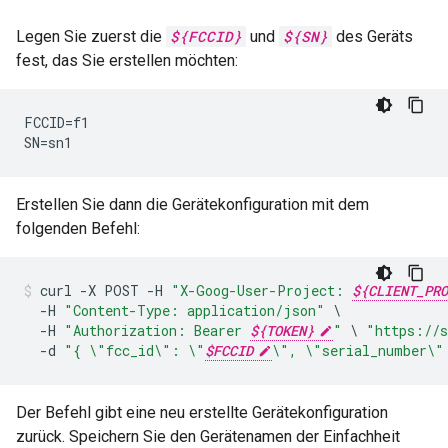
Legen Sie zuerst die
${FCCID}
und
${SN}
des Geräts
fest, das Sie erstellen möchten:
FCCID=f1

SN=sn1
Erstellen Sie dann die Gerätekonfiguration mit dem
folgenden Befehl:
curl
-
X
POST
-
H
"X-Goog-User-Project: 
${CLIENT_PRO
-
H
"Content-Type: application/json"
-
H
"Authorization: Bearer 
${TOKEN}
"
\
"https://s
-
d
"{ 
\"
fcc_id
\"
: 
\"
$FCCID
\"
, 
\"
serial_number
\"
Der Befehl gibt eine neu erstellte Gerätekonfiguration
zurück. Speichern Sie den Gerätenamen der Einfachheit