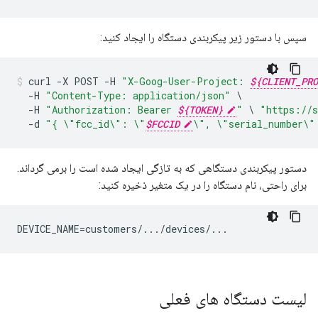
سپس با دستور زیر پیکربندی دستگاه را ایجاد کنید:
curl
-
X
POST
-
H
"X-Goog-User-Project: 
${CLIENT_PRO
-
H
"Content-Type: application/json"
-
H
"Authorization: Bearer 
${TOKEN}
"
\
"https://s
-
d
"{ 
\"
fcc_id
\"
: 
\"
$FCCID
\"
, 
\"
serial_number
\"
دستور پیکربندی دستگاهی که به تازگی ایجاد شده است را برمی گرداند.
برای راحتی، نام دستگاه را در یک متغیر ذخیره کنید:
DEVICE_NAME=customers/.../devices/...
لیست دستگاه های فعلی