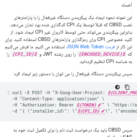
است
این نمونه نحوه ایجاد یک پیکربندی دستگاه غیرفعال را با پارامترهای
نصب CBSD که قبلاً توسط یک CPI کدگذاری شده بود نشان می‌دهد،
بنابراین پیکربندی می‌تواند حتی توسط کاربران غیر CPI ایجاد شود. از
کلید خصوصی CPI برای رمزگذاری پارامترهای CBSD استفاده کنید. برای
این کار از
فرمت JSON Web Token
استفاده می کنیم. ما فرض می‌کنیم
که
${ENCODED_DEVICE}
را روی رشته JWT و
${CPI_ID}
را
به شناسه CPI تنظیم کرده‌اید.
سپس پیکربندی دستگاه غیرفعال را می توان با دستور زیر ایجاد کرد:
curl
-X
POST
-H
"X-Goog-User-Project:
${CLIENT_PRO
-H
"Content-Type:
application/json"
-H
"Authorization:
Bearer
${TOKEN}
"
\
"https://s
-d
"{
\"installer_id\":
\"
${CPI_ID}
\",
\"encode
سپس CBSD باید یک درخواست ثبت نام را برای تکمیل ثبت خود به