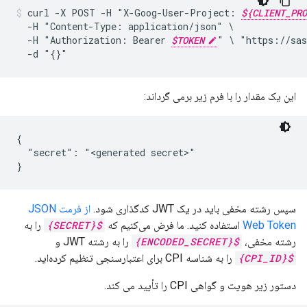
curl
-X
POST
-H
"X-Goog-User-Project:
${CLIENT_PRO
-H
"Content-Type:
application/json"
-H
"Authorization:
Bearer
$TOKEN
"
\
"https://sas
-d
"{}"
این یک مقدار را با فرم زیر برمی گرداند:
{

  "secret": "<generated secret>"

سپس رشته مخفی باید در یک JWT کدگذاری شود.
از فرمت JSON
Web Token
استفاده کنید. ما فرض می‌کنیم که
${SECRET}
را به
رشته مخفی،
${ENCODED_SECRET}
را به رشته JWT و
${CPI_ID}
را به شناسه CPI برای اعتبارسنجی تنظیم کرده‌اید.
دستور زیر هویت و گواهی CPI را تأیید می کند.