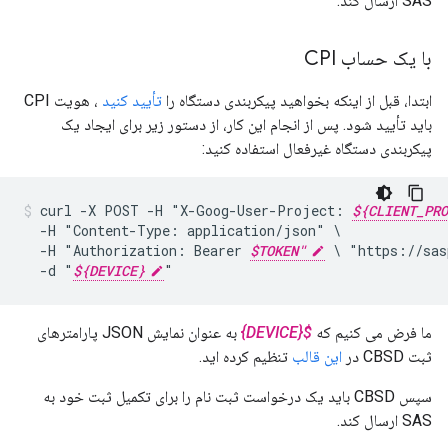
SAS ارسال کند.
با یک حساب CPI
ابتدا، قبل از اینکه بخواهید پیکربندی دستگاه را
تأیید کنید
، هویت CPI
باید تأیید شود. پس از انجام این کار، از دستور زیر برای ایجاد یک
پیکربندی دستگاه غیرفعال استفاده کنید:
curl
-X
POST
-H
"X-Goog-User-Project:
${CLIENT_PRO
-H
"Content-Type:
application/json"
-H
"Authorization:
Bearer
$TOKEN"
\
"https://sas
-d
"
${DEVICE}
"
ما فرض می کنیم که
${DEVICE}
به عنوان نمایش JSON پارامترهای
ثبت CBSD در
این قالب
تنظیم کرده اید.
سپس CBSD باید یک درخواست ثبت نام را برای تکمیل ثبت خود به
SAS ارسال کند.