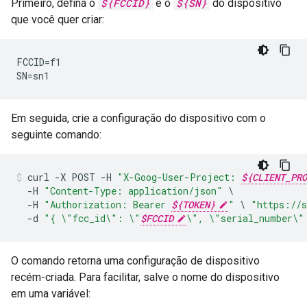
Primeiro, defina o
${FCCID}
e o
${SN}
do dispositivo
que você quer criar:
FCCID=f1

SN=sn1
Em seguida, crie a configuração do dispositivo com o
seguinte comando:
curl
-
X
POST
-
H
"X-Goog-User-Project: 
${CLIENT_PRO
-
H
"Content-Type: application/json"
-
H
"Authorization: Bearer 
${TOKEN}
"
\
"https://s
-
d
"{ 
\"
fcc_id
\"
: 
\"
$FCCID
\"
, 
\"
serial_number
\"
O comando retorna uma configuração de dispositivo
recém-criada. Para facilitar, salve o nome do dispositivo
em uma variável: