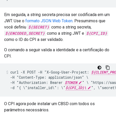
Em seguida, a string secreta precisa ser codificada em um
JWT. Use o
formato JSON Web Token
. Presumimos que
você definiu
${SECRET}
como a string secreta,
${ENCODED_SECRET}
como a string JWT e
${CPI_ID}
como o ID do CPI a ser validado.
O comando a seguir valida a identidade e a certificação do
CPI.
curl
-X
POST
-H
"X-Goog-User-Project:
${CLIENT_PRO
-H
"Content-Type:
application/json"
-H
"Authorization:
Bearer
$TOKEN
"
\
"https://sas
-d
"{
\"installer_id\":
\"
${CPI_ID}\
",
\"secret
O CPI agora pode instalar um CBSD com todos os
parâmetros necessários.