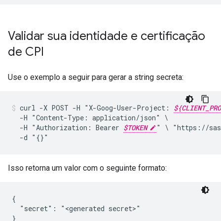
Validar sua identidade e certificação
de CPI
Use o exemplo a seguir para gerar a string secreta:
curl
-X
POST
-H
"X-Goog-User-Project:
${CLIENT_PRO
-H
"Content-Type:
application/json"
-H
"Authorization:
Bearer
$TOKEN
"
\
"https://sas
-d
"{}"
Isso retorna um valor com o seguinte formato:
{

  "secret": "<generated secret>"
