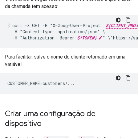
da chamada tem acesso:
curl
-X
GET
-H
"X-Goog-User-Project:
${CLIENT_PROJ
-H
"Content-Type:
application/json"
-H
"Authorization:
Bearer
${TOKEN}
"
\"https://sa
Para facilitar, salve o nome do cliente retornado em uma
variável:
CUSTOMER_NAME=customers/...
Criar uma configuração de
dispositivo