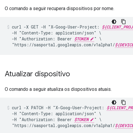
O comando a seguir recupera dispositivos por nome.
curl
-X
GET
-H
"X-Goog-User-Project:
${CLIENT_PROJ
-H
"Content-Type:
application/json"
-H
"Authorization:
Bearer
$TOKEN
"
"https://sasportal.googleapis.com/v1alpha1/
${DEVIC
Atualizar dispositivo
O comando a seguir atualiza os dispositivos atuais.
curl
-X
PATCH
-H
"X-Goog-User-Project:
${CLIENT_PR
-H
"Content-Type:
application/json"
-H
"Authorization:
Bearer
$TOKEN
"
"https://sasportal.googleapis.com/v1alpha1/
${DEVIC