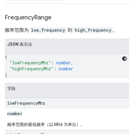
Frequency
Range
频率范围为
low_frequency
到
high_frequency
。
JSON 表示法
{
"lowFrequencyMhz"
: 
number
,
"highFrequencyMhz"
: 
number
}
字段
low
Frequency
Mhz
number
频率范围的最低频率（以 MHz 为单位）。