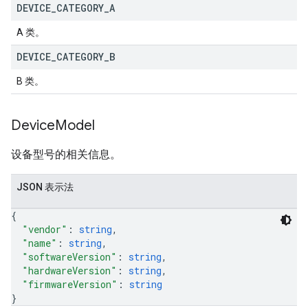
DEVICE
_
CATEGORY
_
A
A 类。
DEVICE
_
CATEGORY
_
B
B 类。
Device
Model
设备型号的相关信息。
JSON 表示法
{
"vendor"
: 
string
,
"name"
: 
string
,
"softwareVersion"
: 
string
,
"hardwareVersion"
: 
string
,
"firmwareVersion"
: 
string
}