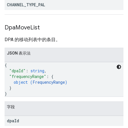
CHANNEL
_
TYPE
_
PAL
Dpa
Move
List
DPA 的移动列表中的条目。
JSON 表示法
{
"dpaId"
: 
string
,
"frequencyRange"
: 
{
object (
FrequencyRange
)
}
}
字段
dpa
Id