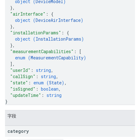
object (
DeviceModel
)
}
,
"airInterface"
: 
{
object (
DeviceAirInterface
)
}
,
"installationParams"
: 
{
object (
InstallationParams
)
}
,
"measurementCapabilities"
: 
[
enum (
MeasurementCapability
)
]
,
"userId"
: 
string
,
"callSign"
: 
string
,
"state"
: 
enum (
State
)
,
"isSigned"
: 
boolean
,
"updateTime"
: 
string
}
字段
category