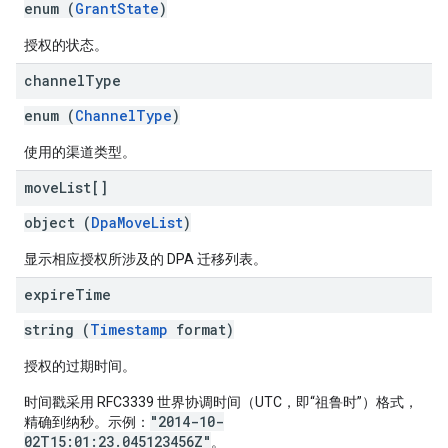
enum (
GrantState
)
授权的状态。
channel
Type
enum (
ChannelType
)
使用的渠道类型。
move
List[]
object (
DpaMoveList
)
显示相应授权所涉及的 DPA 迁移列表。
expire
Time
string (
Timestamp
format)
授权的过期时间。
时间戳采用 RFC3339 世界协调时间（UTC，即“祖鲁时”）格式，
"2014-10-
精确到纳秒。示例：
02T15:01:23.045123456Z"
。