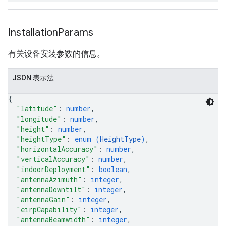
Installation
Params
有关设备安装参数的信息。
JSON 表示法
{
"latitude"
: 
number
,
"longitude"
: 
number
,
"height"
: 
number
,
"heightType"
: 
enum (
HeightType
)
,
"horizontalAccuracy"
: 
number
,
"verticalAccuracy"
: 
number
,
"indoorDeployment"
: 
boolean
,
"antennaAzimuth"
: 
integer
,
"antennaDowntilt"
: 
integer
,
"antennaGain"
: 
integer
,
"eirpCapability"
: 
integer
,
"antennaBeamwidth"
: 
integer
,