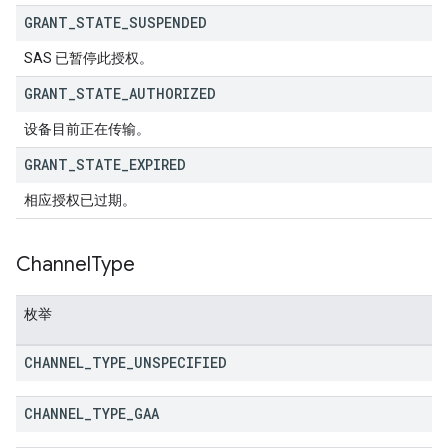
GRANT
_
STATE
_
SUSPENDED
SAS 已暂停此授权。
GRANT
_
STATE
_
AUTHORIZED
设备目前正在传输。
GRANT
_
STATE
_
EXPIRED
相应授权已过期。
Channel
Type
枚举
CHANNEL
_
TYPE
_
UNSPECIFIED
CHANNEL
_
TYPE
_
GAA