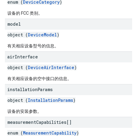
enum (
DeviceCategory
)
设备的 FCC 类别。
model
object (
DeviceModel
)
有关相应设备型号的信息。
air
Interface
object (
DeviceAirInterface
)
有关相应设备的空中接口的信息。
installation
Params
object (
InstallationParams
)
设备的安装参数。
measurement
Capabilities[]
enum (
MeasurementCapability
)