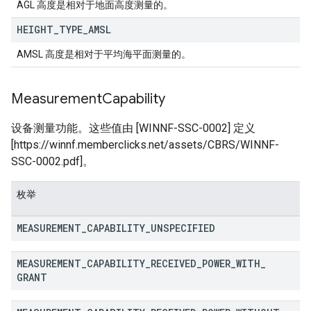
AGL 高度是相对于地面高度测量的。
HEIGHT
_
TYPE
_
AMSL
AMSL 高度是相对于平均海平面测量的。
Measurement
Capability
设备测量功能。这些值由 [WINNF-SSC-0002] 定义
[https://winnf.memberclicks.net/assets/CBRS/WINNF-
SSC-0002.pdf]。
枚举
MEASUREMENT
_
CAPABILITY
_
UNSPECIFIED
MEASUREMENT
_
CAPABILITY
_
RECEIVED
_
POWER
_
WITH
_
GRANT