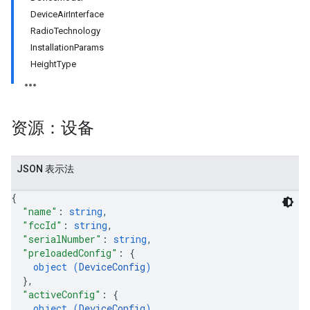
DeviceAirInterface
RadioTechnology
InstallationParams
HeightType
资源：设备
JSON 表示法
{
"name"
: 
string
,
"fccId"
: 
string
,
"serialNumber"
: 
string
,
"preloadedConfig"
: 
{
object (
DeviceConfig
)
}
,
"activeConfig"
: 
{
object (
DeviceConfig
)