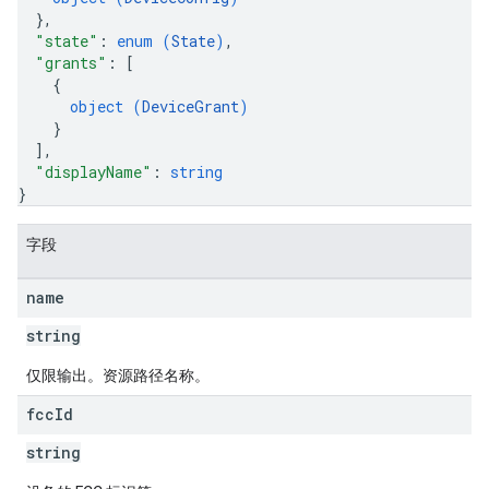
}
,
"state"
: 
enum (
State
)
,
"grants"
: 
[
{
object (
DeviceGrant
)
}
]
,
"displayName"
: 
string
}
字段
name
string
仅限输出。资源路径名称。
fcc
Id
string