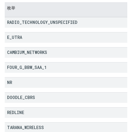
枚举
RADIO
_
TECHNOLOGY
_
UNSPECIFIED
E
_
UTRA
CAMBIUM
_
NETWORKS
FOUR
_
G
_
BBW
_
SAA
_
1
NR
DOODLE
_
CBRS
REDLINE
TARANA
_
WIRELESS