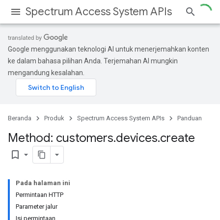
Spectrum Access System APIs
Google menggunakan teknologi AI untuk menerjemahkan konten
ke dalam bahasa pilihan Anda. Terjemahan AI mungkin
mengandung kesalahan.
Beranda
Produk
Spectrum Access System APIs
Panduan
Method: customers
.
devices
.
create
bookmark_border
Pada halaman ini
Permintaan HTTP
Parameter jalur
Isi permintaan