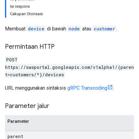
Isi respons
Cakupan Otorisasi
Membuat
device
di bawah
node
atau
customer
.
Permintaan HTTP
POST
https://sasportal.googleapis.com/v1alpha1/{paren
t=customers/*}/devices
URL menggunakan sintaksis
gRPC Transcoding
.
Parameter jalur
Parameter
parent