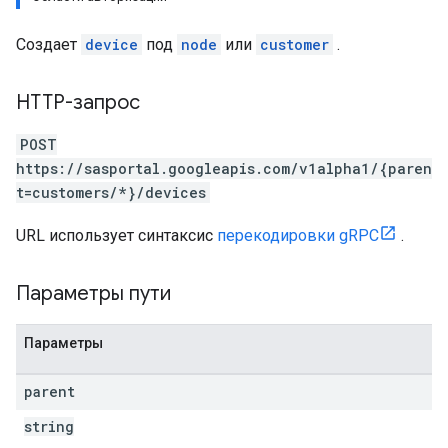
Создает
device
под
node
или
customer
.
HTTP-запрос
POST
https://sasportal.googleapis.com/v1alpha1/{paren
t=customers/*}/devices
URL использует синтаксис
перекодировки gRPC
.
Параметры пути
Параметры
parent
string