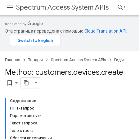
Spectrum Access System APIs
Эта страница переведена с помощью
Cloud Translation API
.
Главная
Товары
Spectrum Access System APIs
Гиды
Method: customers
.
devices
.
create
bookmark_border
Содержание
HTTP-запрос
Параметры пути
Текст запроса
Тело ответа
Области авторизации