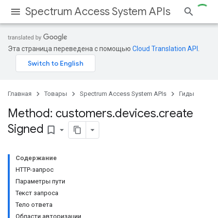
Spectrum Access System APIs
Эта страница переведена с помощью
Cloud Translation API
.
Главная
Товары
Spectrum Access System APIs
Гиды
Method: customers
.
devices
.
create
Signed
bookmark_border
Содержание
HTTP-запрос
Параметры пути
Текст запроса
Тело ответа
Области авторизации