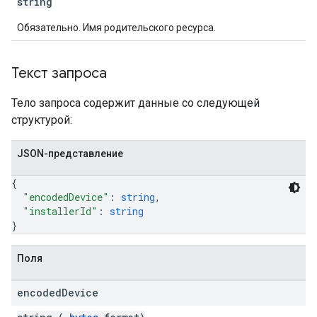
string
Обязательно. Имя родительского ресурса.
Текст запроса
Тело запроса содержит данные со следующей
структурой:
JSON-представление
{
"encodedDevice"
: 
string
,
"installerId"
: 
string
}
Поля
encoded
Device