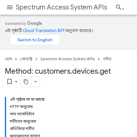
Spectrum Access System APIs
এই পৃষ্ঠাটি
Cloud Translation API
অনুবাদ করেছে।
হোম
প্রোডাক্ট
Spectrum Access System APIs
গাইড
Method: customers
.
devices
.
get
bookmark_border
এই পৃষ্ঠায় যা যা আছে
HTTP অনুরোধ
পাথ প্যারামিটার
শরীরের অনুরোধ
প্রতিক্রিয়া শরীর
অনুমোদনের সুযোগ