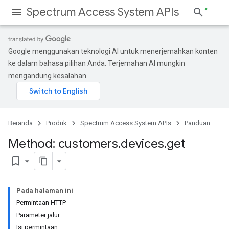
Spectrum Access System APIs
Google menggunakan teknologi AI untuk menerjemahkan konten
ke dalam bahasa pilihan Anda. Terjemahan AI mungkin
mengandung kesalahan.
Beranda
Produk
Spectrum Access System APIs
Panduan
Method: customers
.
devices
.
get
bookmark_border
Pada halaman ini
Permintaan HTTP
Parameter jalur
Isi permintaan