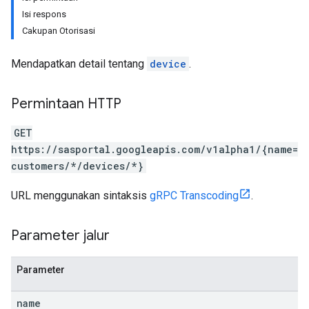
Isi respons
Cakupan Otorisasi
Mendapatkan detail tentang
device
.
Permintaan HTTP
GET
https://sasportal.googleapis.com/v1alpha1/{name=
customers/*/devices/*}
URL menggunakan sintaksis
gRPC Transcoding
.
Parameter jalur
Parameter
name