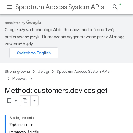
Spectrum Access System APIs
Google używa technologii AI do tłumaczenia treści na Twój
preferowany język. Tłumaczenia wygenerowane przez AI mogą
zawierać błędy.
Strona główna
Usługi
Spectrum Access System APIs
Przewodniki
Method: customers
.
devices
.
get
bookmark_border
Na tej stronie
Żądanie HTTP
Parametry ścieżki