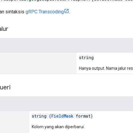
n sintaksis
gRPC Transcoding
.
lur
string
Hanya output. Nama jalur res
ueri
string (
FieldMask
format)
Kolom yang akan diperbarui.