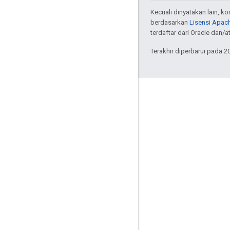
Kecuali dinyatakan lain, k
berdasarkan
Lisensi Apach
terdaftar dari Oracle dan/at
Terakhir diperbarui pada 2
Interaksi
Google Developer Program
Google Developer Groups
Google Developer Experts
Accelerators
Google Cloud & NVIDIA