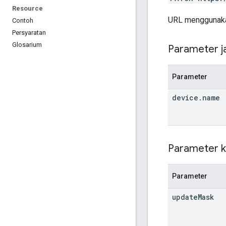
Resource
URL menggunaka
Contoh
Persyaratan
Glosarium
Parameter ja
Parameter
device
.
name
Parameter k
Parameter
update
Mask