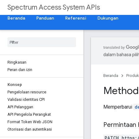
Spectrum Access System APIs
Beranda
Panduan
Referensi
Dukungan
dalam bahasa pil
Ringkasan
Peran dan izin
Beranda
Produk
Konsep
Method
Pengelolaan resource
Validasi identitas CPI
Memperbarui
d
API Pelanggan
API Pengelola Perangkat
Format Token Web JSON
Permintaan
Otorisasi dan autentikasi
PATCH https: