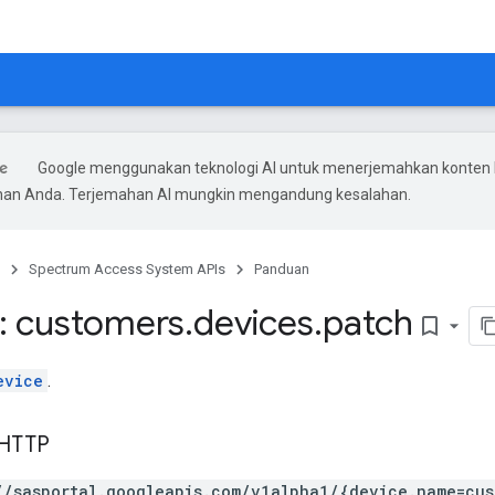
Google menggunakan teknologi AI untuk menerjemahkan konten 
ihan Anda. Terjemahan AI mungkin mengandung kesalahan.
Spectrum Access System APIs
Panduan
: customers
.
devices
.
patch
bookmark_border
evice
.
 HTTP
//sasportal.googleapis.com/v1alpha1/{device.name=cus