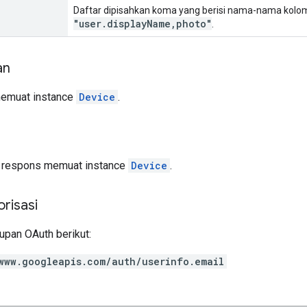
Daftar dipisahkan koma yang berisi nama-nama kolom
"user.displayName,photo"
.
an
memuat instance
Device
.
isi respons memuat instance
Device
.
risasi
pan OAuth berikut:
www.googleapis.com/auth/userinfo.email