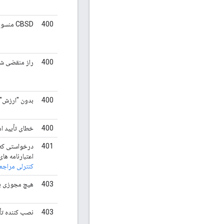
400
CBSD منسوخ شده است:
400
راز منقضی ش
400
بدون "ارزش" در
400
خطای تأیید ا
401
اعتبارنامه ها
کنترلی مراجعه
403
هیچ مجوزی بر
403
نصب کننده تأ