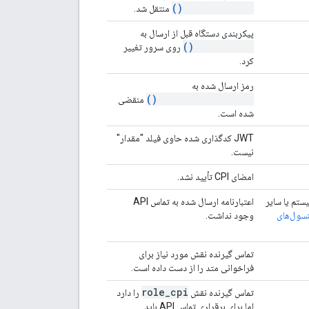
CreateDevice()
منتقل شد.
پیکربندی دستگاه قبل از ارسال به
SignDevice()
روی سرور تغییر
کرد.
رمز ارسال شده به
ValidateInstaller()
منقضی
شده است.
JWT کدگذاری شده حاوی فیلد "مقدار"
نیست.
امضای CPI تأیید نشد.
 دسترسی OAuth 2، کوکی ورود به سیستم یا سایر
اعتبارنامه ارسال شده به تماس API
سول‌های
وجود نداشت.
تماس گیرنده نقش مورد نیاز برای
فراخوانی متد را از دست داده است.
role
_
cpi
تماس گیرنده نقش
را دارد
اما برای برقراری تماس API باید