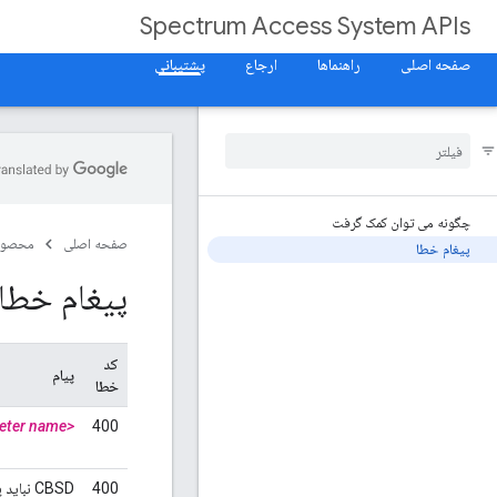
Spectrum Access System APIs
صفحه اصلی
راهنماها
ارجاع
پشتیبانی
چگونه می توان کمک گرفت
صفحه اصلی
محصول
پیغام خطا
پیغام خطا
کد
پیام
خطا
<parameter name>
400
400
CBSD نباید پیکربندی فعال را تنظیم کند.