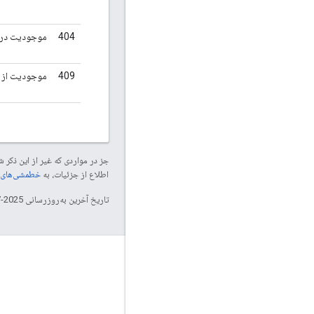
404
موجودیت درخ
409
موجودیت از ق
جز در مواردی که غیر از این ذک
اطلاع از جزئیات، به
خطمشی‌های سایت elopers
تاریخ آخرین به‌روزرسانی 2025-07-24 به‌وقت ساعت هماهنگ جهانی.
تعامل
Google Developer Program
Google Developer Groups