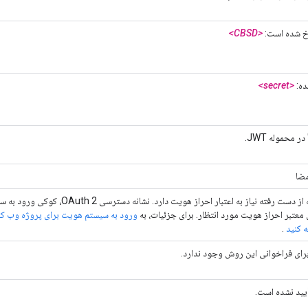
<CBSD>
ده:
<secret>
 محموله JWT.
مضا
درخواستی که از دست رفته نیاز به اعتبار احراز هویت دارد. نشانه
ی معتبر احراز هویت مورد انتظار. برای جزئیات، به
ورود به سیستم هویت برای پروژه وب کن
 کنید
.
ای فراخوانی این روش وجود ندارد.
یید نشده است.