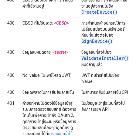
400
CBSD ต้องไม่ตั้งค่าการกําหนด
อุปกรณ์ที่มีการกําหนดค่าที่ใช้
ค่าที่ใช้งานอยู่
งานอยู่ส่งผ่านไปยัง
CreateDevice()
400
CBSD ที่ไม่อัปเดต:
<CBSD>
การกําหนดค่าอุปกรณ์มีการ
เปลี่ยนแปลงบนเซิร์ฟเวอร์
ก่อนที่จะส่งต่อไปยัง
SignDevice()
400
ข้อมูลลับหมดอายุ:
<secret>
ข้อมูลลับที่ส่งไปยัง
ValidateInstaller()
หมดอายุแล้ว
400
No 'value' ในเพย์โหลด JWT
JWT ที่เข้ารหัสไม่มีช่อง
'value'
400
ข้อผิดพลาดในการยืนยันลายเซ็น
ไม่สามารถยืนยันลายเซ็น CPI
401
คําขอที่หายไปต้องใช้ข้อมูลเข้าสู่
ไม่มีข้อมูลเข้าสู่ระบบที่ส่งไป
ระบบการตรวจสอบสิทธิ์ ต้องการ
ยังการเรียก API
โทเค็นเพื่อการเข้าถึง OAuth 2,
คุกกี้การเข้าสู่ระบบ หรือข้อมูลการ
ตรวจสอบสิทธิ์อื่นๆ ที่ถูกต้อง ดู
รายละเอียดได้ที่
การลงชื่อเข้าใช้