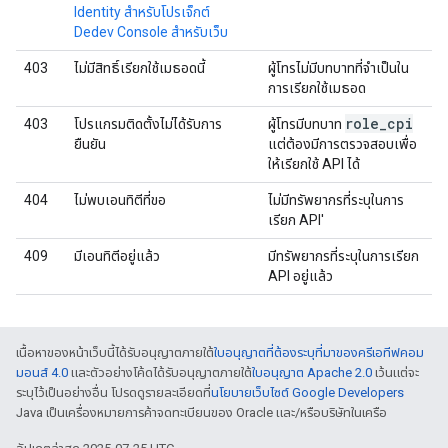
Identity สําหรับโปรเจ็กต์
Dedev Console สําหรับเว็บ
403
ไม่มีสิทธิ์เรียกใช้เมธอดนี้
ผู้โทรไม่มีบทบาทที่จําเป็นใน
การเรียกใช้เมธอด
role
_
cpi
403
โปรแกรมติดตั้งไม่ได้รับการ
ผู้โทรมีบทบาท
ยืนยัน
แต่ต้องมีการตรวจสอบเพื่อ
ให้เรียกใช้ API ได้
404
ไม่พบเอนทิตีที่ขอ
ไม่มีทรัพยากรที่ระบุในการ
เรียก API'
409
มีเอนทิตีอยู่แล้ว
มีทรัพยากรที่ระบุในการเรียก
API อยู่แล้ว
เนื้อหาของหน้าเว็บนี้ได้รับอนุญาตภายใต้
ใบอนุญาตที่ต้องระบุที่มาของครีเอทีฟคอม
มอนส์ 4.0
และตัวอย่างโค้ดได้รับอนุญาตภายใต้
ใบอนุญาต Apache 2.0
เว้นแต่จะ
ระบุไว้เป็นอย่างอื่น โปรดดูรายละเอียดที่
นโยบายเว็บไซต์ Google Developers
Java เป็นเครื่องหมายการค้าจดทะเบียนของ Oracle และ/หรือบริษัทในเครือ