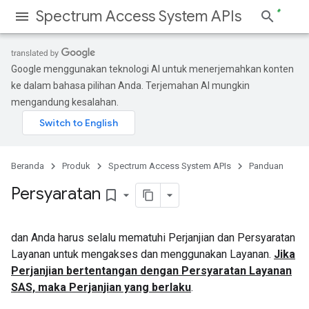
Spectrum Access System APIs
Google menggunakan teknologi AI untuk menerjemahkan konten
ke dalam bahasa pilihan Anda. Terjemahan AI mungkin
mengandung kesalahan.
Beranda
Produk
Spectrum Access System APIs
Panduan
Persyaratan
bookmark_border
dan Anda harus selalu mematuhi Perjanjian dan Persyaratan
Layanan untuk mengakses dan menggunakan Layanan.
Jika
Perjanjian bertentangan dengan Persyaratan Layanan
SAS, maka Perjanjian yang berlaku
.