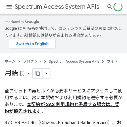
Spectrum Access System APIs
Google は AI 技術を使用して、コンテンツをご希望の言語に翻訳し
ています。AI 翻訳には誤りが含まれる場合があります。
ホーム
プロダクト
Spectrum Access System APIs
ガイド
用語
bookmark_border
全アセットの再ビルドが必要本サービスにアクセスして使
用するには、常に本契約および利用規約を遵守する必要が
あります。
本契約が SAS 利用規約と矛盾する場合は、契
約が優先されます
。
47 C.F.R Part 96（Citizens Broadband Radio Service）、お