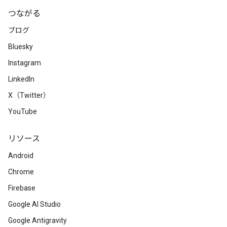
つながる
ブログ
Bluesky
Instagram
LinkedIn
X（Twitter）
YouTube
リソース
Android
Chrome
Firebase
Google AI Studio
Google Antigravity