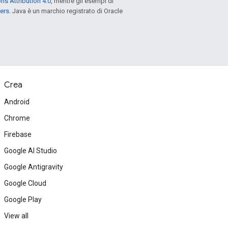
s Attribution 4.0
, mentre gli esempi di
ers
. Java è un marchio registrato di Oracle
Crea
Android
Chrome
Firebase
Google AI Studio
Google Antigravity
Google Cloud
Google Play
View all