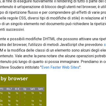
 al fine di eseguire nuovamente il rendering di tutto o parte de
tenuto è un'operazione di blocco degli utenti nel browser, è utile
po di ripetizione flusso e per comprendere gli effetti di varie p
lle regole CSS, diversi tipi di modifiche di stile) in relazione al
sso di un singolo elemento nel documento può richiedere la ripetiz
enti successivi.
nte e possibili modifiche DHTML che possono attivare una ripeti
stra del browser, l'utilizzo di metodi JavaScript che prevedono
s
M e la modifica delle classi di un elemento sono alcuni degli el
ontenuto. Vale anche la pena notare che alcune operazioni potre
tenuto più lungo di quanto si possa immaginare. Prendiamo in c
Steve Souders intitolato "
Even Faster Web Sites
":