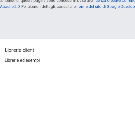
contenuti di questa pagina sono concessi in base alla
licenza Creative Common
 Apache 2.0
. Per ulteriori dettagli, consulta le
norme del sito di Google Develop
Librerie client
Librerie ed esempi