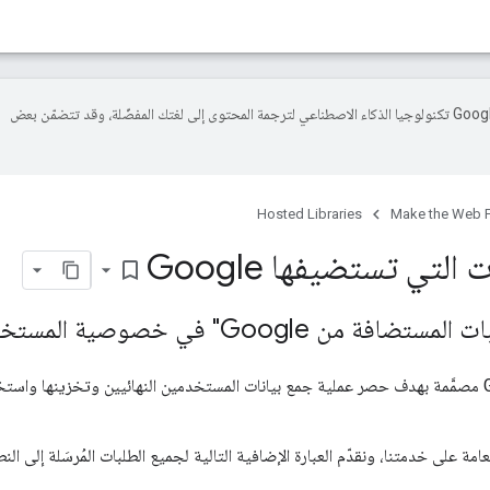
تستخدم Google تكنولوجيا الذكاء الاصطناعي لترجمة المحتوى إلى لغتك المفضّلة، وقد تتضمّن بعض
Hosted Libraries
Make the Web F
لتي تستضيفها Google
bookmark_border
 Google" في خصوصية المستخدمين؟
إنّ المكتبات التي تستضيفها Google مصمَّمة بهدف حصر عملية جمع بيانات المستخدمين النهائيين وتخ
عامة على خدمتنا، ونقدّم العبارة الإضافية التالية لجميع الطلبات المُرسَلة إلى ال