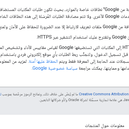
تستخدم "المكتبات المستضافة من Google" نطاقات خاصة بالموارد، بحيث تكون طلبات المكتبا
ت الخاصة بالموارد.
 ولمنع إساءة الاستخدام.
HT.
نسجّل سجلات طلبات HTTP(S) إلى المكتبات التي تستضيفها Google لقياس 
إزالة معلومات مُحيل HTTP قبل تسجيل الدخول، ولتجنُّب ربط الطلبات بأي موقع إلكتروني فردي با
الحفاظ عليها آمنة
. لمزيد من المعلو
سياسة خصوصية Google
.
ما لم يُنصّ على خلاف ذلك، ونماذج الرموز مرخّصة بموجب
تر
معلومات حول المنتجات