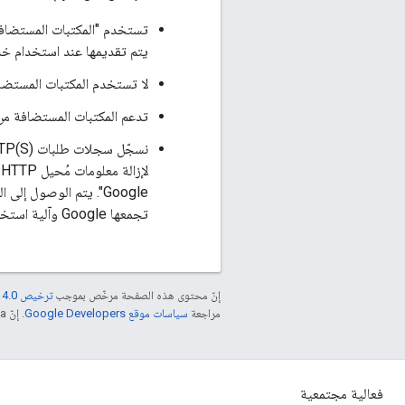
يتم تقديمها عند استخدام خدمات Google الأخرى. ولا تتم مصادقة الطلبات المُرسَلة إلى هذه النطاقا
لا تستخدم المكتبات المستضافة من Google ملفات تعريف الارتباط إلا عند الضرورة للحفاظ على الأمان
تدعم المكتبات المستضافة من Google وتقترح عليك استخدام التشفير عبر TPS
ل
Google". يتم الوصول إلى السجلات عند الحاجة إلى المعرفة فقط ويتم
تجمعها Google وآلية استخدامها وحمايتها، يمكنك مراجعة
إنّ محتوى هذه الصفحة مرخّص بموجب
ترخيص Creative Commons Attribution 4.0‏
مراجعة
سياسات موقع Google Developers‏
. إنّ Java هي علامة تجارية مسجَّلة لشركة Oracle و/أو شركائها التابعين.
فعالية مجتمعية