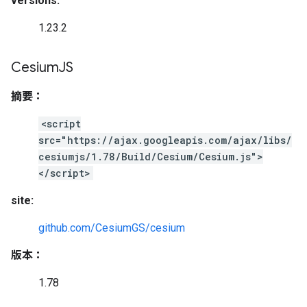
versions:
1.23.2
Cesium
JS
摘要：
<script
src="https://ajax.googleapis.com/ajax/libs/
cesiumjs/1.78/Build/Cesium/Cesium.js">
</script>
site:
github.com/CesiumGS/cesium
版本：
1.78