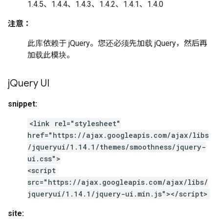
1.4.5、1.4.4、1.4.3、1.4.2、1.4.1、1.4.0
注意：
此库依赖于 jQuery。您还必须先加载 jQuery，然后再
加载此模块。
j
Query UI
snippet:
<link rel="stylesheet"
href="https://ajax.googleapis.com/ajax/libs
/jqueryui/1.14.1/themes/smoothness/jquery-
ui.css">
<script
src="https://ajax.googleapis.com/ajax/libs/
jqueryui/1.14.1/jquery-ui.min.js"></script>
site: