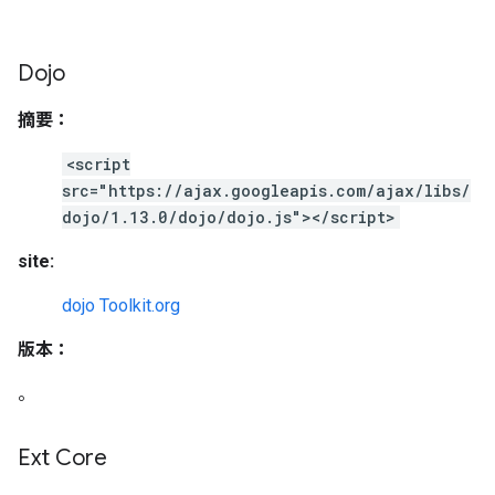
Dojo
摘要：
<script
src="https://ajax.googleapis.com/ajax/libs/
dojo/1.13.0/dojo/dojo.js"></script>
site:
dojo Toolkit.org
版本：
。
Ext Core