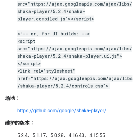
src="https://ajax.googleapis.com/ajax/libs/
shaka-player/5.2.4/shaka-
player.compiled.js"></script>
<!-- or, for UI builds: -->
<script
src="https://ajax.googleapis.com/ajax/libs/
shaka-player/5.2.4/shaka-player.ui.js">
</script>
<link rel="stylesheet"
href="https://ajax.googleapis.com/ajax/libs
/shaka-player/5.2.4/controls.css">
场地：
https://github.com/google/shaka-player/
维护的版本：
5.2.4、5.1.17、5.0.28、4.16.43、4.15.55