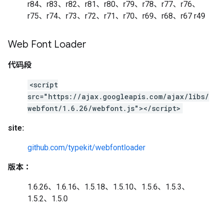
r84、r83、r82、r81、r80、r79、r78、r77、r76、
r75、r74、r73、r72、r71、r70、r69、r68、r67 r49
Web Font Loader
代码段
<script
src="https://ajax.googleapis.com/ajax/libs/
webfont/1.6.26/webfont.js"></script>
site:
github.com/typekit/webfontloader
版本：
1.6.26、1.6.16、1.5.18、1.5.10、1.5.6、1.5.3、
1.5.2、1.5.0