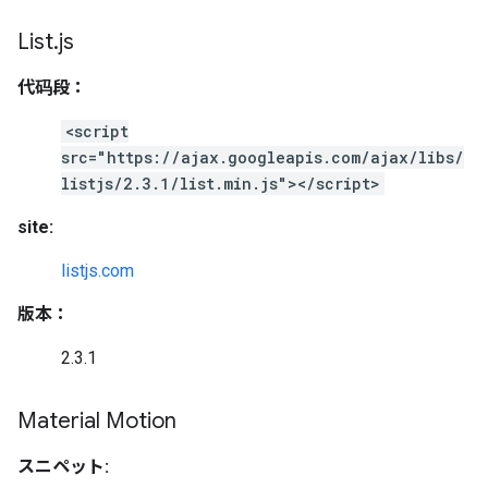
List
.
js
代码段：
<script
src="https://ajax.googleapis.com/ajax/libs/
listjs/2.3.1/list.min.js"></script>
site:
listjs.com
版本：
2.3.1
Material Motion
スニペット: