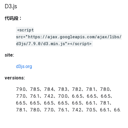
D3
.
js
代码段：
<script
src="https://ajax.googleapis.com/ajax/libs/
d3js/7.9.0/d3.min.js"></script>
site:
d3js.org
versions:
7.9.0、7.8.5、7.8.4、7.8.3、7.8.2、7.8.1、7.8.0、
7.7.0、7.6.1、7.4.2、7.0.0、6..6.5、6.6.5、6.6.5、
6.6.5、6.6.5、6.6.5、6.6.5、6.6.5、6.6.1、7.8.1、
7.8.1、7.8.0、7.7.0、7.6.1、7.4.2、7.0.5、6.6.1、6.6.