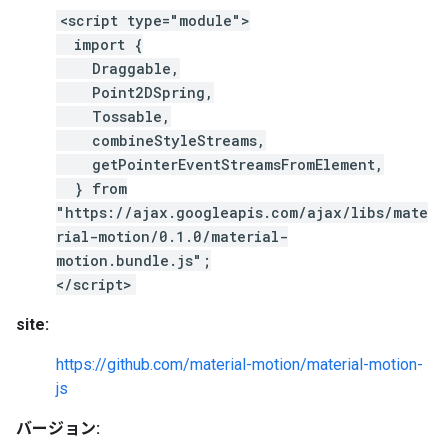
<script type="module">
import {
Draggable,
Point2DSpring,
Tossable,
combineStyleStreams,
getPointerEventStreamsFromElement,
} from
"https://ajax.googleapis.com/ajax/libs/mate
rial-motion/0.1.0/material-
motion.bundle.js";
</script>
site:
https://github.com/material-motion/material-motion-
js
バージョン: