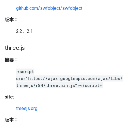
github.com/swfobject/swfobject
版本：
2.2、2.1
three
.
js
摘要：
<script
src="https://ajax.googleapis.com/ajax/libs/
threejs/r84/three.min.js"></script>
site:
threejs.org
版本：