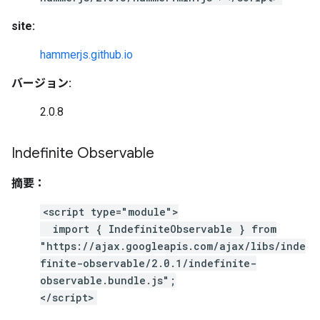
site:
hammerjs.github.io
バージョン:
2.0.8
Indefinite Observable
摘要：
<script type="module">
import { IndefiniteObservable } from
"https://ajax.googleapis.com/ajax/libs/inde
finite-observable/2.0.1/indefinite-
observable.bundle.js";
</script>