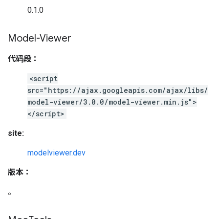
0.1.0
Model-Viewer
代码段：
<script
src="https://ajax.googleapis.com/ajax/libs/
model-viewer/3.0.0/model-viewer.min.js">
</script>
site:
modelviewer.dev
版本：
。