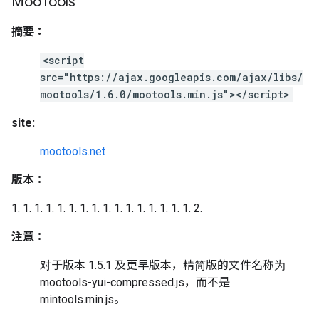
Moo
Tools
摘要：
<script
src="https://ajax.googleapis.com/ajax/libs/
mootools/1.6.0/mootools.min.js"></script>
site:
mootools.net
版本：
1. 1. 1. 1. 1. 1. 1. 1. 1. 1. 1. 1. 1. 1. 1. 1. 2.
注意：
对于版本 1.5.1 及更早版本，精简版的文件名称为
mootools-yui-compressed.js，而不是
mintools.min.js。