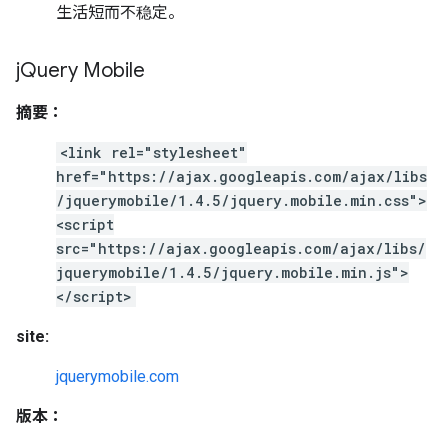
生活短而不稳定。
j
Query Mobile
摘要：
<link rel="stylesheet"
href="https://ajax.googleapis.com/ajax/libs
/jquerymobile/1.4.5/jquery.mobile.min.css">
<script
src="https://ajax.googleapis.com/ajax/libs/
jquerymobile/1.4.5/jquery.mobile.min.js">
</script>
site:
jquerymobile.com
版本：