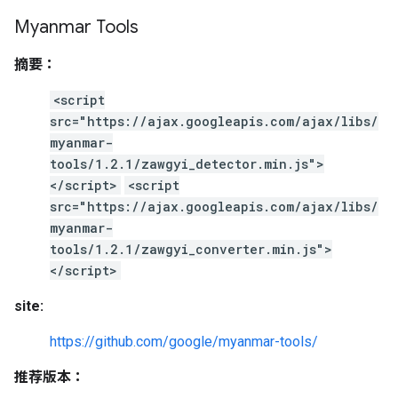
Myanmar Tools
摘要：
<script
src="https://ajax.googleapis.com/ajax/libs/
myanmar-
tools/1.2.1/zawgyi_detector.min.js">
</script>
<script
src="https://ajax.googleapis.com/ajax/libs/
myanmar-
tools/1.2.1/zawgyi_converter.min.js">
</script>
site:
https://github.com/google/myanmar-tools/
推荐版本：