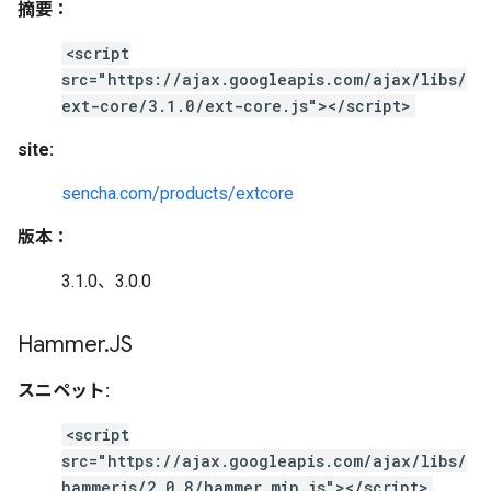
摘要：
<script
src="https://ajax.googleapis.com/ajax/libs/
ext-core/3.1.0/ext-core.js"></script>
site:
sencha.com/products/extcore
版本：
3.1.0、3.0.0
Hammer
.
JS
スニペット:
<script
src="https://ajax.googleapis.com/ajax/libs/
hammerjs/2.0.8/hammer.min.js"></script>