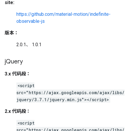
site:
https://github.com/material-motion/indefinite-
observable-js
版本：
2.0.1、 1.0.1
j
Query
3.x 代码段：
<script
src="https://ajax.googleapis.com/ajax/libs/
jquery/3.7.1/jquery.min.js"></script>
2.x 代码段：
<script
src="https://ajax.googleapis.com/ajax/libs/