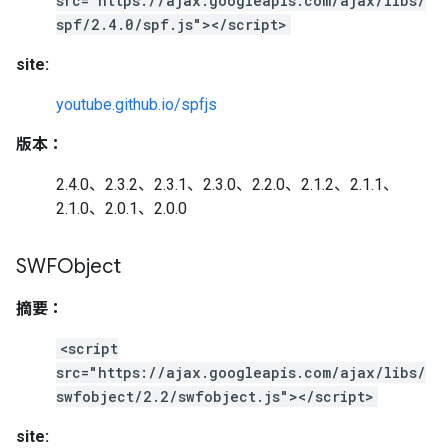
src="https://ajax.googleapis.com/ajax/libs/
spf/2.4.0/spf.js"></script>
site:
youtube.github.io/spfjs
版本：
2.4.0、2.3.2、2.3.1、2.3.0、2.2.0、2.1.2、2.1.1、
2.1.0、2.0.1、2.0.0
SWFObject
摘要：
<script
src="https://ajax.googleapis.com/ajax/libs/
swfobject/2.2/swfobject.js"></script>
site: