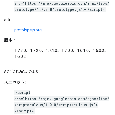
src="https://ajax.googleapis.com/ajax/libs/
prototype/1.7.3.0/prototype.js"></script>
site:
prototypejs.org
版本：
1.7.3.0、1.7.2.0、1.7.1.0、1.7.0.0、1.6.1.0、1.6.0.3、
1.6.0.2
script
.
aculo
.
us
スニペット:
<script
src="https://ajax.googleapis.com/ajax/libs/
scriptaculous/1.9.0/scriptaculous.js">
</script>