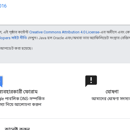
2016
 এই পৃষ্ঠার কন্টেন্ট
Creative Commons Attribution 4.0 License
-এর অধীনে এবং কো
opers সাইট নীতি
দেখুন। Java হল Oracle এবং/অথবা তার অ্যাফিলিয়েট সংস্থার রেজিস্টার
র আপডেট করা হয়েছে।
announcement
ব্যবহারকারী ফোরাম
ঘোষণা
le পাবলিক DNS-সম্পর্কিত
আমাদের ঘোষণা সদস্য
স্যা নিয়ে আলোচনা করুন
কানেক্ট করুন