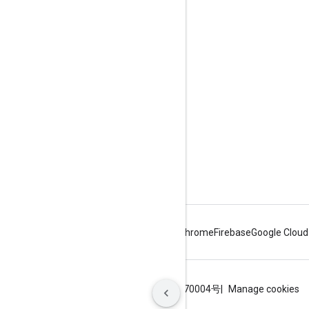
Google Developer Program
Google Developer Groups
Google Developer Experts
Accelerators
Google Cloud & NVIDIA
Android
Chrome
Firebase
Google Cloud
শর্তাবলী
গোপনীয়তা
ICP证合字B2-20070004号
Manage cookies