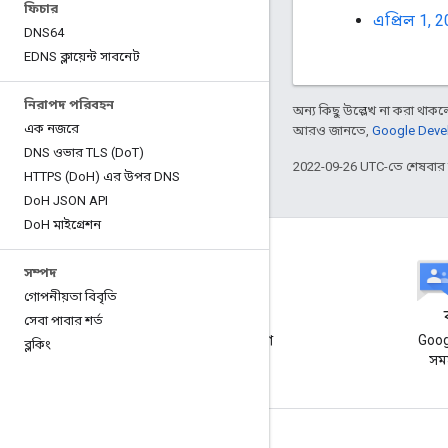
ফিচার
এপ্রিল 1, 
DNS64
EDNS ক্লায়েন্ট সাবনেট
নিরাপদ পরিবহন
অন্য কিছু উল্লেখ না করা থাকলে,
এক নজরে
আরও জানতে,
Google Devel
DNS ওভার TLS (Do
T)
2022-09-26 UTC-তে শেষবা
HTTPS (Do
H) এর উপর DNS
Do
H JSON API
Do
H মাইগ্রেশন
সম্পদ
গোপনীয়তা বিবৃতি
সমস্যা অনুসরণকারী
সেবা পাবার শর্ত
কিছু ভুল? আমাদের একটি বাগ
Goog
ব্লকিং
রিপোর্ট পাঠান!
সম
জুড়ে থাকা