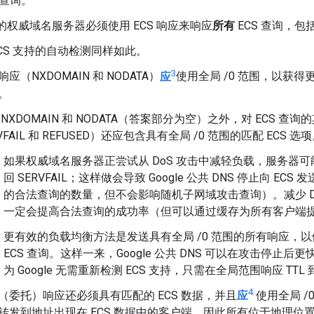
 查询。
 的权威域名服务器必须使用 ECS 响应来响应
所有
ECS 查询，
ECS 支持的自动检测同样如此。
3
应（NXDOMAIN 和 NODATA）
应
使用全局 /0 范围，以获得更
。
 NXDOMAIN 和 NODATA（答案部分为空）之外，对 ECS 
VFAIL 和 REFUSED）还应包含具有全局 /0 范围的匹配 ECS 选
如果权威域名服务器正尝试从 DoS 攻击中减轻负载，服务器可能
回 SERVFAIL；这样做会导致 Google 公共 DNS 停止向 E
的合法查询的数量，但不会影响随机子网域攻击查询）。减少 D
一定会提高合法查询的成功率（但可以通过缓存为所有客户端
更有效的负载均衡方法是发送具有全局 /0 范围的所有响应，以便 Go
ECS 查询。
这样一来，Google 公共 DNS 可以在攻击停止后
更
为 Google 无需重新检测 ECS 支持，只需在全局范围响应 TT
4
（委托）响应还必须具有匹配的 ECS 数据，并且
应
使用全局 /
转发到地址出现在 ECS 数据中的客户端，因此所有位于地理位置的 