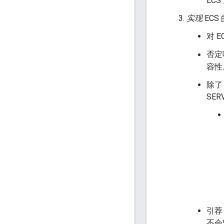
ECS
实现
ECS
对 
否定响
容性
除了
SER
引荐
不会