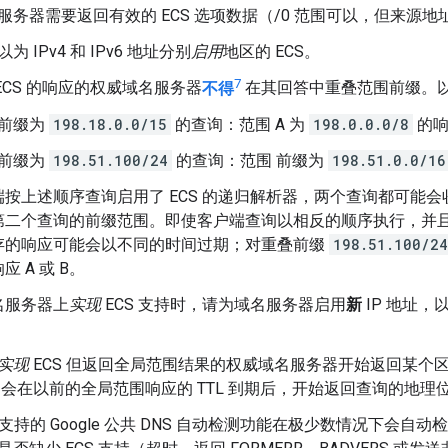
服务器需要返回有效的 ECS 选项数据（/0 范围可以，但来源
为 IPv4 和 IPv6 地址分别
启用
地区的 ECS。
7
ECS 的响应的权威域名服务器
不得
在其回答中重叠范围前缀。
前缀为
198.18.0.0/15
的查询：范围 A 为
198.0.0.0/8
的响
前缀为
198.51.100/24
的查询：范围 前缀为
198.51.0.0/16
按上述顺序查询启用了 ECS 的递归解析器，两个查询都可能会收
第二个查询的前缀范围。即使客户端查询以相反的顺序执行，并
存的响应可能会以不同的时间过期；对重叠前缀
198.51.100/24
 A 或 B。
名服务器上
实现
ECS 支持时，请为域名服务器启用
新
IP 地址，
实现
ECS 但返回全局范围结果的权威域名服务器开始返回某个区域
S 会在以前的全局范围响应的 TTL 到期后，开始返回查询的地理
S 支持的 Google 公共 DNS 自动检测功能在极少数情况下会自动