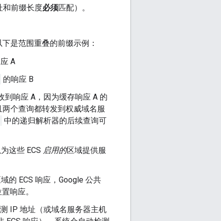
地址和前缀长度
必须
匹配）。
以下是范围重叠的前缀示例：
应 A
的响应 B
到响应 A，因为缓存响应 A 的
且两个查询都转发到权威域名服
中的递归解析器的后续查询可
以为这些 ECS
启用的
区域提供服
的 ECS
响应，Google 公共
位置响应。
检测 IP 地址（或域名服务器主机