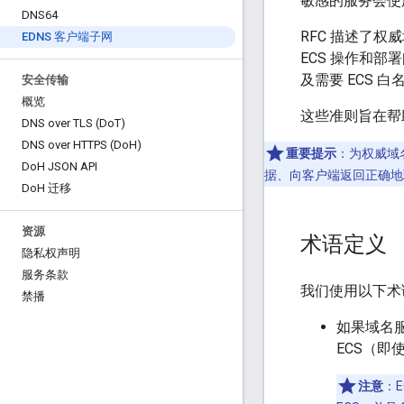
敏感的服务会使
DNS64
RFC 描述了权
EDNS 客户端子网
ECS 操作和部
及需要 ECS 
安全传输
概览
这些准则旨在帮助
DNS over TLS (Do
T)
DNS over HTTPS (Do
H)
重要提示
：为权威域名
Do
H JSON API
据、向客户端返回正确地理
Do
H 迁移
资源
术语定义
隐私权声明
服务条款
我们使用以下术语
禁播
如果域名服
ECS（即
注意
：E