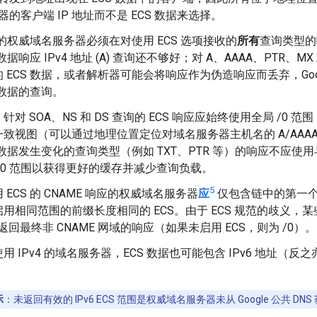
器的客户端 IP 地址而不是 ECS 数据来选择。
 的权威域名服务器必须在对使用 ECS 选项接收的
所有
查询类型的
 数据响应 IPv4 地址 (A) 查询还不够好；对 A、AAAA、PTR、MX
 ECS 数据，或者解析器可能会将响应作为伪造响应而丢弃，Goog
S 数据的查询。
针对 SOA、NS 和 DS 查询的 ECS 响应应始终使用全局 /0
致视图（可以通过地理位置定位对域名服务器主机名的 A/AAA
S 数据发生变化的查询类型（例如 TXT、PTR 等）的响应不应
/0 范围以获得更好的缓存并减少查询负载。
5
 ECS 的 CNAME 响应的权威域名服务器
应
仅包含链中的第一个 C
用相同范围的前缀长度相同的 ECS。由于 ECS 规范的歧义
回最终非 CNAME 网域的响应（如果未启用 ECS，则为 /0）。
用 IPv4 的域名服务器，ECS 数据也可能包含 IPv6 地址（反之
。
示
：未返回有效的 IPv6 ECS 范围是权威域名服务器未从 Google 公共 DN