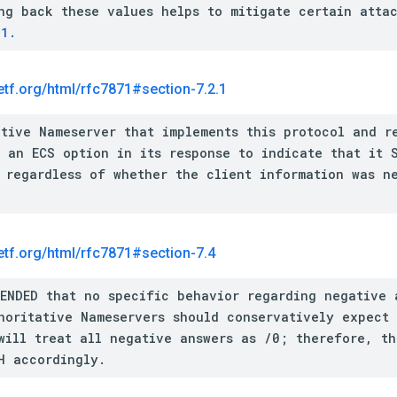
ng back these values helps to mitigate certain atta
11.
etf
.
org
/
html
/
rfc7871#section-7
.
2
.
1
ative Nameserver that implements this protocol and r
 an ECS option in its response to indicate that it 
 regardless of whether the client information was n
etf
.
org
/
html
/
rfc7871#section-7
.
4
MENDED that no specific behavior regarding negative 
horitative Nameservers should conservatively expect 
will treat all negative answers as /0; therefore, t
H accordingly.