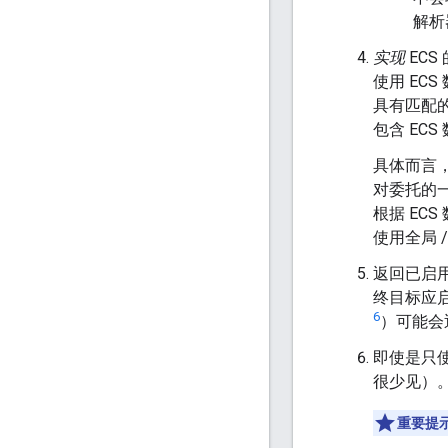
解析
实现
ECS
使用 ECS
具有匹配的
包含 EC
具体而言，
对委托的一
根据 EC
使用全局 
返回已启用
终目标应启
6
）可能会返
即使是只使
很少见）
重要提