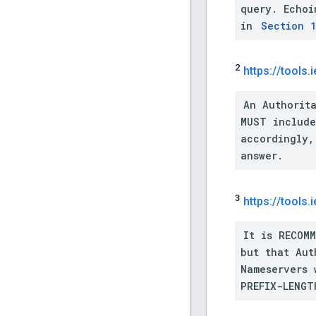
query. Echoi
in
Section 
2
https:
/
/
tools
.
i
An Authorit
MUST include
accordingly,
answer.
3
https:
/
/
tools
.
i
It is RECOM
but that Aut
Nameservers 
PREFIX-LENGT