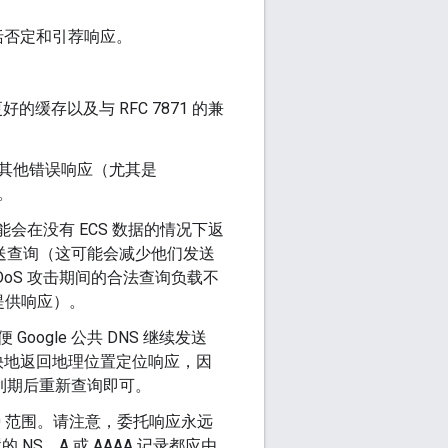
包括否定和引荐响应。
好的缓存以及与 RFC 7871 的兼
查询的其他错误响应（尤其是
项。
会在没有 ECS 数据的情况下返
CS 发送查询（这可能会减少他们发送
oS 攻击期间的合法查询负载不
提供响应）。
ogle 公共 DNS 继续发送
快地返回地理位置定位响应，因
L 到期后重新查询即可。
0 范围。请注意，委托响应永远
NS、A 或 AAAA 记录都应由