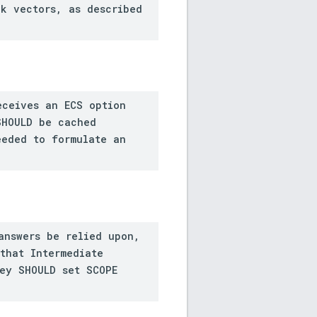
ck vectors, as described
eceives an ECS option
SHOULD be cached
eeded to formulate an
answers be relied upon,
that Intermediate
hey SHOULD set SCOPE