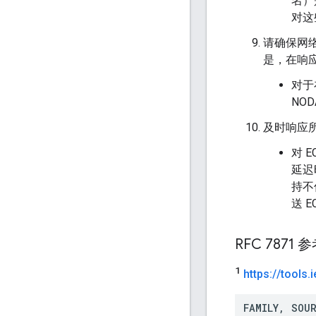
名）
对这
请确保网
是，在响应
对于
NO
及时响应所
对 
延迟
持不
送 E
RFC 787
1
https:
/
/
tools
.
i
FAMILY, SOU