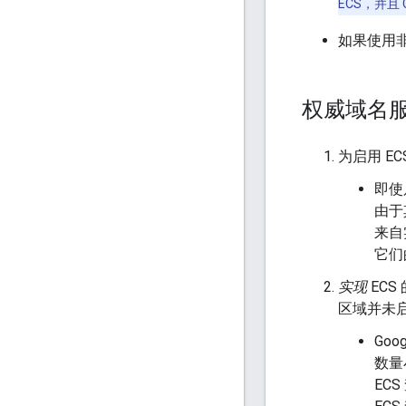
ECS，并且 
如果使用非
权威域名
为启用 EC
即使
由于
来自
它们
实现
ECS
区域并未启
Go
数量
ECS