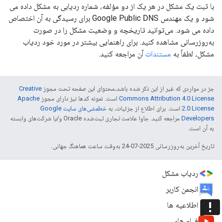
با ثبت یک مشکل در هر یک از دو مؤلفه، شماره ردیابی به مشکل داده می
شود و یک مهندس Google Public DNS برای رسیدگی به آن اختصاص
داده می شود. می‌توانید تاریخچه و وضعیت مشکل را در صورت
به‌روزرسانی مشاهده کنید. برای راهنمایی بیشتر در مورد خود ردیاب
مشکل، لطفاً به
مستندات
آن مراجعه کنید.
جز در مواردی که غیر از این ذکر شده باشد،‌محتوای این صفحه تحت مجوز
Creative
Commons Attribution 4.0 License
است. نمونه کدها نیز دارای مجوز
Apache
2.0 License
است. برای اطلاع از جزئیات، به
خطمشی‌های سایت Google
Developers‏
مراجعه کنید. جاوا علامت تجاری ثبت‌شده Oracle و/یا شرکت‌های وابسته
به آن است.
تاریخ آخرین به‌روزرسانی 2025-07-24 به‌وقت ساعت هماهنگ جهانی.
ردیاب مشکل
انجمن کاربر
announcement
اطلاعیه ها
فیلم های