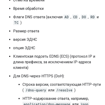
Отметка времени
Время обработки
Флаги DNS ответа (включая
AD
,
CD
,
DO
,
RD
и
TC
)
Размер ответа
версия ЭДНС
опция ЭДНС
Клиентская подсеть EDNS (ECS) (протокол IP и
длина префикса, за исключением IP-адреса
клиента)
Для DNS-через-HTTPS (DoH):
Строка версии, соответствующая HTTP-пути
(
/dns-query
или
/resolve
)
HTTP-кодирование ответа, например,
application/dns-message
или
json