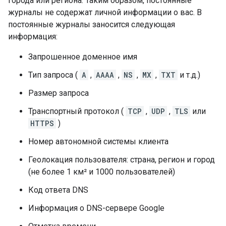
города или региона. Таким образом, постоянные
журналы не содержат личной информации о вас. В
постоянные журналы заносится следующая
информация:
Запрошенное доменное имя
Тип запроса (
A
,
AAAA
,
NS
,
MX
,
TXT
и т.д.)
Размер запроса
Транспортный протокол (
TCP
,
UDP
,
TLS
или
HTTPS
)
Номер автономной системы клиента
Геолокация пользователя: страна, регион и город
(не более 1 км² и 1000 пользователей)
Код ответа DNS
Информация о DNS-сервере Google