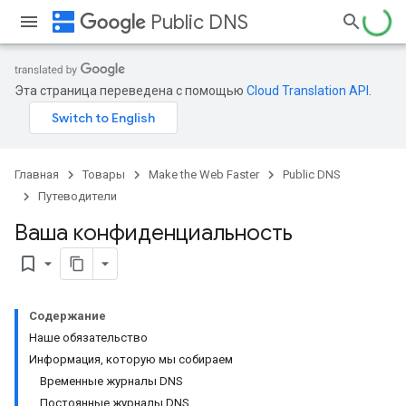
dns
Public DNS
Эта страница переведена с помощью
Cloud Translation API
.
Главная
Товары
Make the Web Faster
Public DNS
Путеводители
Ваша конфиденциальность
bookmark_border
Содержание
Наше обязательство
Информация, которую мы собираем
Временные журналы DNS
Постоянные журналы DNS