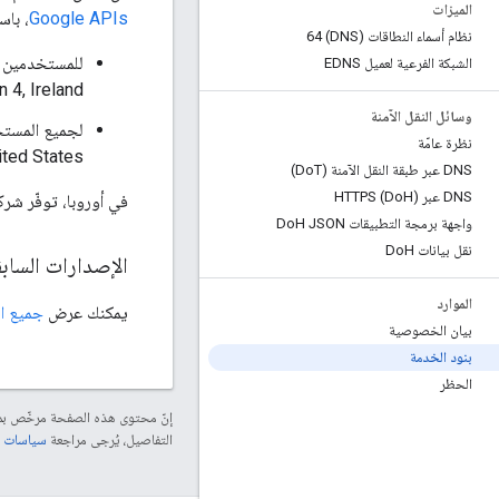
الميزات
Google APIs
، باست
نظام أسماء النطاقات (DNS) 64
الشبكة الفرعية لعميل EDNS
n 4, Ireland.
وسائل النقل الآمنة
نظرة عامّة
ited States.
DNS عبر طبقة النقل الآمنة (Do
T)
DNS عبر HTTPS (Do
H)
في أوروبا، توفّر شركة Google Ireland Limited نظام أسماء النطاقات العام م
واجهة برمجة التطبيقات Do
H JSON
نقل بيانات Do
H
الإصدارات الساب
الموارد
يمكنك عرض
جميع ال
بيان الخصوصية
بنود الخدمة
الحظر
إنّ محتوى هذه الصفحة مرخّص 
التفاصيل، يُرجى مراجعة
سياسات موقع elopers