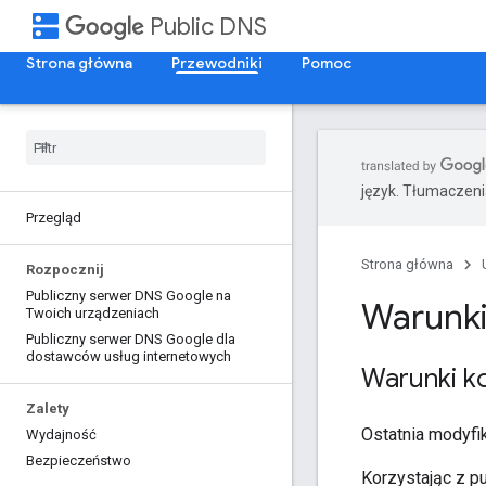
dns
Public DNS
Strona główna
Przewodniki
Pomoc
język. Tłumaczen
Przegląd
Strona główna
Rozpocznij
Publiczny serwer DNS Google na
Warunki
Twoich urządzeniach
Publiczny serwer DNS Google dla
dostawców usług internetowych
Warunki ko
Zalety
Ostatnia modyfik
Wydajność
Bezpieczeństwo
Korzystając z pu