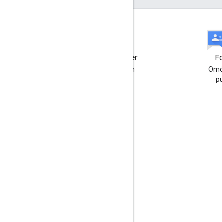
[narzędzie] Issue Tracker
F
Coś jest nie tak? Wyślij nam
Omó
raport o błędzie.
p
Komunikacja
Google Developer Program
Google Developer Groups
Google Developer Experts
Accelerators
Google Cloud & NVIDIA