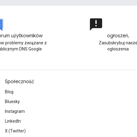
announcement
orum użytkowników
ogłoszeń,
w problemy związane z
Zasubskrybuj nasz
ublicznym DNS Google
ogłoszenia
Społeczność
Blog
Bluesky
Instagram
LinkedIn
X (Twitter)