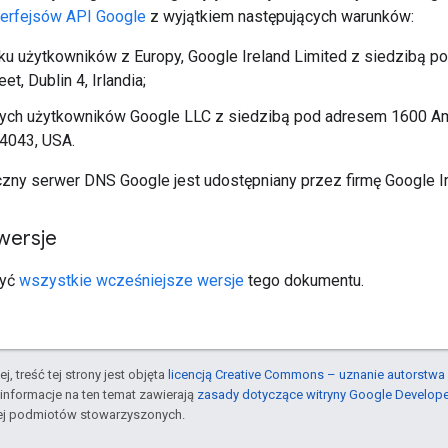
nterfejsów API Google
z wyjątkiem następujących warunków:
u użytkowników z Europy, Google Ireland Limited z siedzibą 
et, Dublin 4, Irlandia;
łych użytkowników Google LLC z siedzibą pod adresem 1600 Am
4043, USA.
czny serwer DNS Google jest udostępniany przez firmę Google Ir
wersje
zyć
wszystkie wcześniejsze wersje
tego dokumentu.
j, treść tej strony jest objęta
licencją Creative Commons – uznanie autorstwa 
informacje na ten temat zawierają
zasady dotyczące witryny Google Develop
jej podmiotów stowarzyszonych.