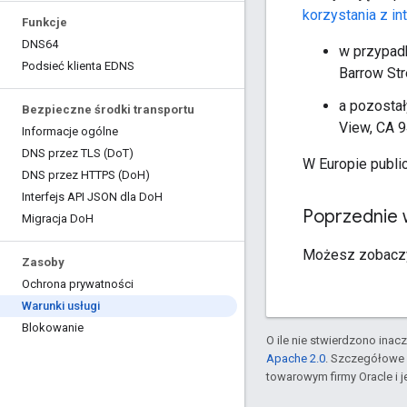
korzystania z i
Funkcje
DNS64
w przypadk
Podsieć klienta EDNS
Barrow Stre
a pozosta
Bezpieczne środki transportu
View, CA 9
Informacje ogólne
DNS przez TLS (Do
T)
W Europie publi
DNS przez HTTPS (Do
H)
Interfejs API JSON dla Do
H
Poprzednie 
Migracja Do
H
Możesz zobac
Zasoby
Ochrona prywatności
Warunki usługi
Blokowanie
O ile nie stwierdzono inacze
Apache 2.0
. Szczegółowe 
towarowym firmy Oracle i 