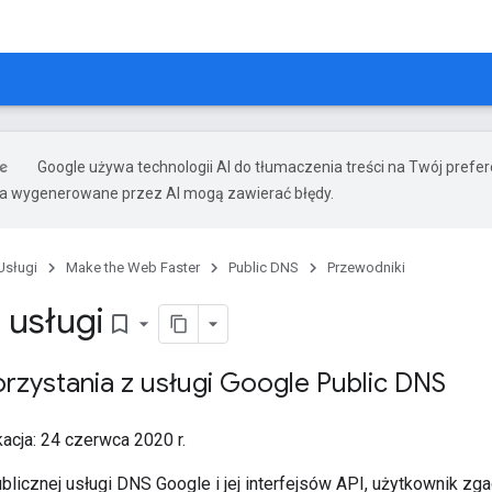
Google używa technologii AI do tłumaczenia treści na Twój pref
ia wygenerowane przez AI mogą zawierać błędy.
Usługi
Make the Web Faster
Public DNS
Przewodniki
 usługi
bookmark_border
rzystania z usługi Google Public DNS
acja: 24 czerwca 2020 r.
blicznej usługi DNS Google i jej interfejsów API, użytkownik z