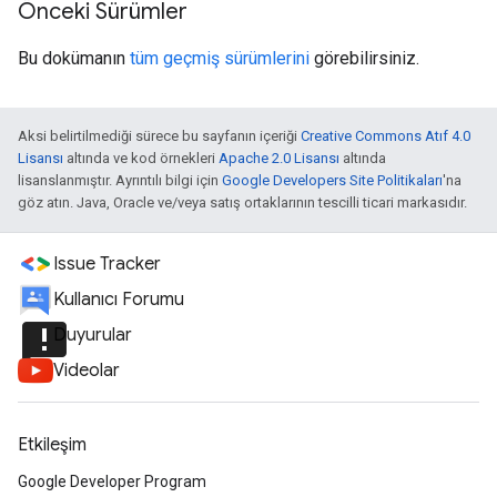
Önceki Sürümler
Bu dokümanın
tüm geçmiş sürümlerini
görebilirsiniz.
Aksi belirtilmediği sürece bu sayfanın içeriği
Creative Commons Atıf 4.0
Lisansı
altında ve kod örnekleri
Apache 2.0 Lisansı
altında
lisanslanmıştır. Ayrıntılı bilgi için
Google Developers Site Politikaları
'na
göz atın. Java, Oracle ve/veya satış ortaklarının tescilli ticari markasıdır.
Issue Tracker
Kullanıcı Forumu
announcement
Duyurular
Videolar
Etkileşim
Google Developer Program