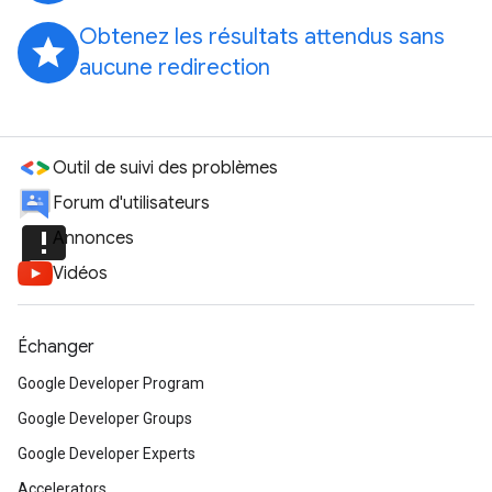
Obtenez les résultats attendus sans
grade
aucune redirection
Outil de suivi des problèmes
Forum d'utilisateurs
announcement
Annonces
Vidéos
Échanger
Google Developer Program
Google Developer Groups
Google Developer Experts
Accelerators